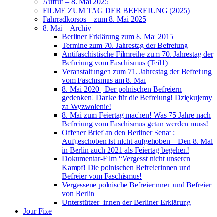
Aufruf – 8. Mai 2025
FILME ZUM TAG DER BEFREIUNG (2025)
Fahrradkorsos – zum 8. Mai 2025
8. Mai – Archiv
Berliner Erklärung zum 8. Mai 2015
Termine zum 70. Jahrestag der Befreiung
Antifaschistische Filmreihe zum 70. Jahrestag der
Befreiung vom Faschismus (Teil1)
Veranstaltungen zum 71. Jahrestag der Befreiung
vom Faschismus am 8. Mai
8. Mai 2020 | Der polnischen Befreiern
gedenken! Danke für die Befreiung! Dziękujemy
za Wyzwolenie!
8. Mai zum Feiertag machen! Was 75 Jahre nach
Befreiung vom Faschismus getan werden muss!
Offener Brief an den Berliner Senat :
Aufgeschoben ist nicht aufgehoben – Den 8. Mai
in Berlin auch 2021 als Feiertag begehen!
Dokumentar-Film “Vergesst nicht unseren
Kampf! Die polnischen Befreierinnen und
Befreier vom Faschismus!
Vergessene polnische Befreierinnen und Befreier
von Berlin
Unterstützer_innen der Berliner Erklärung
Jour Fixe