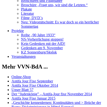
Broschüren und Flugblätter
Broschüre „Fragt uns, wir sind die Letzten.“
Plakate
Literatur
Filme, DVD´s
Neu: Videomitschnitt: Es war doch so ein herrlicher
Sommertag
Projekte
Reihe „90 Jahre 1933“
NS-Verherrlichung stoppen!
Kein Gedenken mit der AfD!
Gedenken am 9. November
KZ Sonnenburg/Słońsk
Veranstaltungen
Mehr VVN-BdA ...
Online-Shop
Antifa Jour Fixe September
Antifa Jour Fixe Oktober 2014
Unser Blatt 57
Der “Judenkönig” – Antifa-Jour fixe November 2014
Antifa Jour Fixe Januar 2015
„Geschichte kennenlernen: Kontinuitäten und > Brüche der
Roma-Diskriminierung in Mittel-Europa“