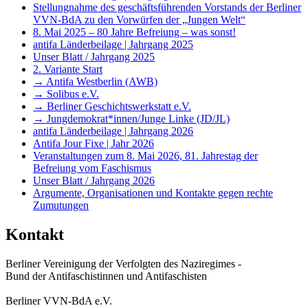
Stellungnahme des geschäftsführenden Vorstands der Berliner
VVN-BdA zu den Vorwürfen der „Jungen Welt“
8. Mai 2025 – 80 Jahre Befreiung – was sonst!
antifa Länderbeilage | Jahrgang 2025
Unser Blatt / Jahrgang 2025
2. Variante Start
→ Antifa Westberlin (AWB)
→ Solibus e.V.
→ Berliner Geschichtswerkstatt e.V.
→ Jungdemokrat*innen/Junge Linke (JD/JL)
antifa Länderbeilage | Jahrgang 2026
Antifa Jour Fixe | Jahr 2026
Veranstaltungen zum 8. Mai 2026, 81. Jahrestag der
Befreiung vom Faschismus
Unser Blatt / Jahrgang 2026
Argumente, Organisationen und Kontakte gegen rechte
Zumutungen
Kontakt
Berliner Vereinigung der Verfolgten des Naziregimes -
Bund der Antifaschistinnen und Antifaschisten
Berliner VVN-BdA e.V.