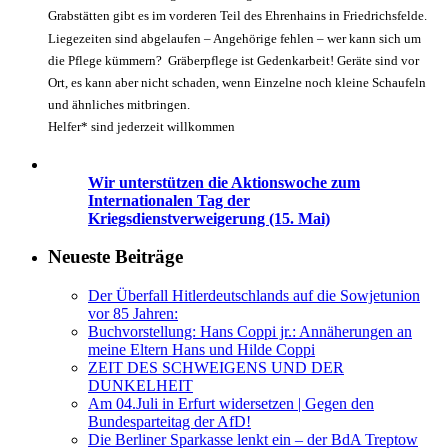
Grabstätten gibt es im vorderen Teil des Ehrenhains in Friedrichsfelde.
Liegezeiten sind abgelaufen – Angehörige fehlen – wer kann sich um
die Pflege kümmern? Gräberpflege ist Gedenkarbeit! Geräte sind vor
Ort, es kann aber nicht schaden, wenn Einzelne noch kleine Schaufeln
und ähnliches mitbringen.
Helfer* sind jederzeit willkommen
Wir unterstützen die Aktionswoche zum
Internationalen Tag der
Kriegsdienstverweigerung (15. Mai)
Neueste Beiträge
Der Überfall Hitlerdeutschlands auf die Sowjetunion
vor 85 Jahren:
Buchvorstellung: Hans Coppi jr.: Annäherungen an
meine Eltern Hans und Hilde Coppi
ZEIT DES SCHWEIGENS UND DER
DUNKELHEIT
Am 04.Juli in Erfurt widersetzen | Gegen den
Bundesparteitag der AfD!
Die Berliner Sparkasse lenkt ein – der BdA Treptow