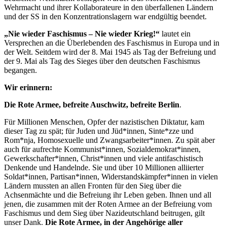
Wehrmacht und ihrer Kollaborateure in den überfallenen Ländern
und der SS in den Konzentrationslagern war endgültig beendet.
„Nie wieder Faschismus – Nie wieder Krieg!“
lautet ein
Versprechen an die Überlebenden des Faschismus in Europa und in
der Welt. Seitdem wird der 8. Mai 1945 als Tag der Befreiung und
der 9. Mai als Tag des Sieges über den deutschen Faschismus
begangen.
Wir erinnern:
Die Rote Armee, befreite Auschwitz, befreite Berlin
.
Für Millionen Menschen, Opfer der nazistischen Diktatur, kam
dieser Tag zu spät; für Juden und Jüd*innen, Sinte*zze und
Rom*nja, Homosexuelle und Zwangsarbeiter*innen. Zu spät aber
auch für aufrechte Kommunist*innen, Sozialdemokrat*innen,
Gewerkschafter*innen, Christ*innen und viele antifaschistisch
Denkende und Handelnde. Sie und über 10 Millionen alliierter
Soldat*innen, Partisan*innen, Widerstandskämpfer*innen in vielen
Ländern mussten an allen Fronten für den Sieg über die
Achsenmächte und die Befreiung ihr Leben geben. Ihnen und all
jenen, die zusammen mit der Roten Armee an der Befreiung vom
Faschismus und dem Sieg über Nazideutschland beitrugen, gilt
unser Dank.
Die Rote Armee, in der Angehörige aller