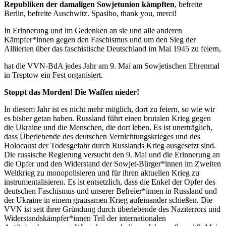
Republiken der damaligen Sowjetunion kämpften
, befreite
Berlin, befreite Auschwitz. Spasibo, thank you, merci!
In Erinnerung und im Gedenken an sie und alle anderen
Kämpfer*innen gegen den Faschismus und um den Sieg der
Alliierten über das faschistische Deutschland im Mai 1945 zu feiern,
hat die VVN-BdA jedes Jahr am 9. Mai am Sowjetischen Ehrenmal
in Treptow ein Fest organisiert.
Stoppt das Morden! Die Waffen nieder!
In diesem Jahr ist es nicht mehr möglich, dort zu feiern, so wie wir
es bisher getan haben. Russland führt einen brutalen Krieg gegen
die Ukraine und die Menschen, die dort leben. Es ist unerträglich,
dass Überlebende des deutschen Vernichtungskrieges und des
Holocaust der Todesgefahr durch Russlands Krieg ausgesetzt sind.
Die russische Regierung versucht den 9. Mai und die Erinnerung an
die Opfer und den Widerstand der Sowjet-Bürger*innen im Zweiten
Weltkrieg zu monopolisieren und für ihren aktuellen Krieg zu
instrumentalisieren. Es ist entsetzlich, dass die Enkel der Opfer des
deutschen Faschismus und unserer Befreier*innen in Russland und
der Ukraine in einem grausamen Krieg aufeinander schießen. Die
VVN ist seit ihrer Gründung durch überlebende des Naziterrors und
Widerstandskämpfer*innen Teil der internationalen