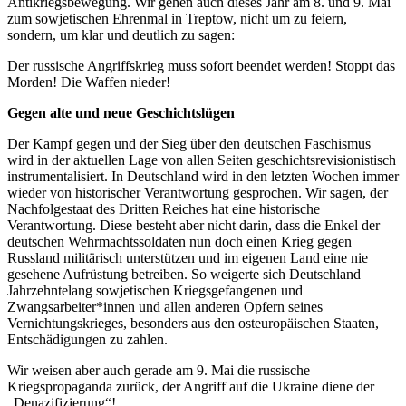
Antikriegsbewegung. Wir gehen auch dieses Jahr am 8. und 9. Mai
zum sowjetischen Ehrenmal in Treptow, nicht um zu feiern,
sondern, um klar und deutlich zu sagen:
Der russische Angriffskrieg muss sofort beendet werden! Stoppt das
Morden! Die Waffen nieder!
Gegen alte und neue Geschichtslügen
Der Kampf gegen und der Sieg über den deutschen Faschismus
wird in der aktuellen Lage von allen Seiten geschichtsrevisionistisch
instrumentalisiert. In Deutschland wird in den letzten Wochen immer
wieder von historischer Verantwortung gesprochen. Wir sagen, der
Nachfolgestaat des Dritten Reiches hat eine historische
Verantwortung. Diese besteht aber nicht darin, dass die Enkel der
deutschen Wehrmachtssoldaten nun doch einen Krieg gegen
Russland militärisch unterstützen und im eigenen Land eine nie
gesehene Aufrüstung betreiben. So weigerte sich Deutschland
Jahrzehntelang sowjetischen Kriegsgefangenen und
Zwangsarbeiter*innen und allen anderen Opfern seines
Vernichtungskrieges, besonders aus den osteuropäischen Staaten,
Entschädigungen zu zahlen.
Wir weisen aber auch gerade am 9. Mai die russische
Kriegspropaganda zurück, der Angriff auf die Ukraine diene der
„Denazifizierung“!