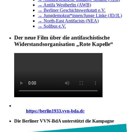
→ Antifa Westberlin (AWB)
→ Berliner Geschichtswerkstatt e.V.
→ Jungdemokrat*innen/Junge Linke (JD/JL)
→ North-East Antifacists (NEA)
→ Solibus e.V.
Der neue Film über die antifaschistische
Widerstandsorganisation „Rote Kapelle“
https://berlin1933.vvn-bda.d
e
Die Berliner VVN-BdA unterstützt die Kampagne