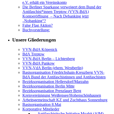
e.V. erhält ein Vereinskonto
Die Berliner Sparkasse verweigert dem Bund der
Antifaschist*innen Treptow (VVN-BdA)
Kontoeröffnung – Nach Debanking jetzt
„Nobanking“?
False Flag Aktion?
Buchvorstellung:
Unsere Gliederungen
VVN-BdA Köpenick
BdA Treptow
VVN-BdA Berlin – Lichtenberg
VVN-BdA Pankow
VVN-VdA Berlin (ehem. Westberlin)
Basisorganisation Friedrichshain-Kreuzberg VVN-
BdA Bund der Antifaschistinnen und Antifaschisten
Bezirksorganisation Hellersdorf/Marzahn
Bezirksorganisation Berlin Mitte
Bezirksorganisation Prenzlauer Berg
Kreisvereinigung Weißensee/Hohenschönhausen
Arbeitsgemeinschaft KZ und Zuchthaus Sonnenburg
Basisorganisation 8.Mai
Korporative Mitglieder
→ Antifaschistische Initiative Moabit (AIM)