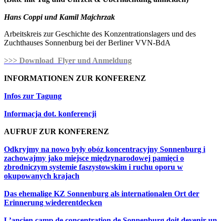
Hans Coppi und Kamil Majchrzak
Arbeitskreis zur Geschichte des Konzentrationslagers und des
Zuchthauses Sonnenburg bei der Berliner VVN-BdA
>>> Download Flyer und Anmeldung
INFORMATIONEN ZUR KONFERENZ
Infos zur Tagung
Informacja dot. konferencji
AUFRUF ZUR KONFERENZ
Odkryjmy na nowo były obóz koncentracyjny Sonnenburg i
zachowajmy jako miejsce międzynarodowej pamięci o
zbrodniczym systemie faszystowskim i ruchu oporu w
okupowanych krajach
Das ehemalige KZ Sonnenburg als internationalen Ort der
Erinnerung wiederentdecken
L’ancien camp de concentration de Sonnenburg doit devenir un