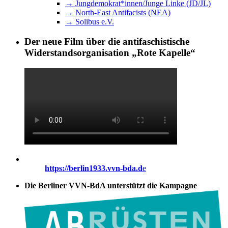
→ Jungdemokrat*innen/Junge Linke (JD/JL)
→ North-East Antifacists (NEA)
→ Solibus e.V.
Der neue Film über die antifaschistische
Widerstandsorganisation „Rote Kapelle“
https://berlin1933.vvn-bda.d
e
Die Berliner VVN-BdA unterstützt die Kampagne