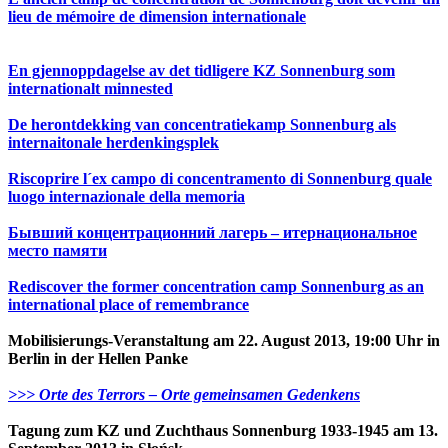
lieu de mémoire de dimension internationale
En gjennoppdagelse av det tidligere KZ Sonnenburg som
internationalt minnested
De herontdekking van concentratiekamp Sonnenburg als
internaitonale herdenkingsplek
Riscoprire l´ex campo di concentramento di Sonnenburg quale
luogo internazionale della memoria
Бывший концентрационний лагерь – итернациональное
место памяти
Rediscover the former concentration camp Sonnenburg as an
international p
lace of remembrance
Mobilisierungs-Veranstaltung am 22. August 2013, 19:00 Uhr in
Berlin in der Hellen Panke
>>> Orte des Terrors – Orte gemeinsamen Gedenkens
Tagung zum KZ und Zuchthaus Sonnenburg 1933-1945
am 13.