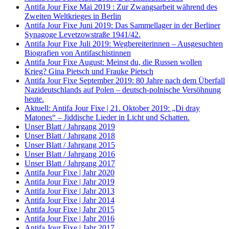
Antifa Jour Fixe Mai 2019 : Zur Zwangsarbeit während des
Zweiten Weltkrieges in Berlin
Antifa Jour Fixe Juni 2019: Das Sammellager in der Berliner
Synagoge Levetzowstraße 1941/42.
Antifa Jour Fixe Juli 2019: Wegbereiterinnen – Ausgesuchten
Biografien von Antifaschistinnen
Antifa Jour Fixe August: Meinst du, die Russen wollen
Krieg? Gina Pietsch und Frauke Pietsch
Antifa Jour Fixe September 2019: 80 Jahre nach dem Überfall
Nazideutschlands auf Polen – deutsch-polnische Versöhnung
heute.
Aktuell: Antifa Jour Fixe | 21. Oktober 2019: „Di dray
Matones“ – Jiddische Lieder in Licht und Schatten.
Unser Blatt / Jahrgang 2019
Unser Blatt / Jahrgang 2018
Unser Blatt / Jahrgang 2015
Unser Blatt / Jahrgang 2016
Unser Blatt / Jahrgang 2017
Antifa Jour Fixe | Jahr 2020
Antifa Jour Fixe | Jahr 2019
Antifa Jour Fixe | Jahr 2013
Antifa Jour Fixe | Jahr 2014
Antifa Jour Fixe | Jahr 2015
Antifa Jour Fixe | Jahr 2016
Antifa Jour Fixe | Jahr 2017