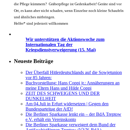
die Pflege kümmern? Gräberpflege ist Gedenkarbeit! Geräte sind vor
Ort, es kann aber nicht schaden, wenn Einzelne noch kleine Schaufeln
und ähnliches mitbringen.
Helfer* sind jederzeit willkommen
Wir unterstützen die Aktionswoche zum
Internationalen Tag der
Kriegsdienstverweigerung (15. Mai)
Neueste Beiträge
Der Überfall Hitlerdeutschlands auf die Sowjetunion
vor 85 Jahren:
Buchvorstellung: Hans Coppi jr.: Annäherungen an
meine Eltern Hans und Hilde Coppi
ZEIT DES SCHWEIGENS UND DER
DUNKELHEIT
Am 04.Juli in Erfurt widersetzen | Gegen den
Bundesparteitag der AfD!
Die Berliner Sparkasse lenkt ein – der BdA Treptow
e.V. erhält ein Vereinskonto
Die Berliner Sparkasse verweigert dem Bund der
Antifaschist*innen Treptow (VVN-BdA)