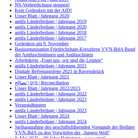
NS-Verherrlichung stoppen!
Kein Gedenken mit der AfD!
Unser Blatt / Jahrgang 2020
antifa Länderbeilage | Jahrgang 2019
antifa Länderbeilage | Jahrgang 2020
antifa Länderbeilage | Jahrgang 2018
antifa Länderbeilage | Jahrgang 2017
Gedenken am 9. November
Basisorganisation Friedrichshain-Kreuzberg VVN-BdA Bund
der Antifaschistinnen und Antifaschisten
Arbeitskreis „Fragt uns, wir sind die Letzten“
antifa Länderbeilage | Jahrgang 2021
Digitale Befreiungsfeier 2021 in Ravensbrück
Unser Blatt / Jahrgang 2021
פִּיוּס | تصالح | Reconciliation
Unser Blatt / Jahrgang 2022/2023
antifa Länderbeilage | Jahrgang 2022
antifa Länderbeilage | Jahrgang 2023
Veranstaltungen
antifa Länderbeilage | Jahrgang 2023
Unser Blatt / Jahrgang 2024
antifa Länderbeilage | Jahrgang 2024
Stellungnahme des geschäftsführenden Vorstands der Berliner
VVN-BdA zu den Vorwürfen der „Jungen Welt“