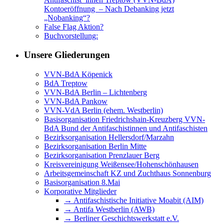
Kontoeröffnung – Nach Debanking jetzt
„Nobanking“?
False Flag Aktion?
Buchvorstellung:
Unsere Gliederungen
VVN-BdA Köpenick
BdA Treptow
VVN-BdA Berlin – Lichtenberg
VVN-BdA Pankow
VVN-VdA Berlin (ehem. Westberlin)
Basisorganisation Friedrichshain-Kreuzberg VVN-
BdA Bund der Antifaschistinnen und Antifaschisten
Bezirksorganisation Hellersdorf/Marzahn
Bezirksorganisation Berlin Mitte
Bezirksorganisation Prenzlauer Berg
Kreisvereinigung Weißensee/Hohenschönhausen
Arbeitsgemeinschaft KZ und Zuchthaus Sonnenburg
Basisorganisation 8.Mai
Korporative Mitglieder
→ Antifaschistische Initiative Moabit (AIM)
→ Antifa Westberlin (AWB)
→ Berliner Geschichtswerkstatt e.V.