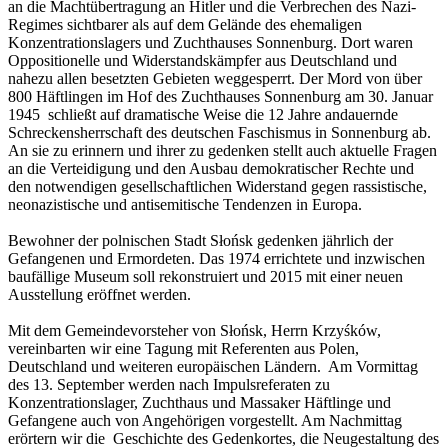
an die Machtübertragung an Hitler und die Verbrechen des Nazi-
Regimes sichtbarer als auf dem Gelände des ehemaligen
Konzentrationslagers und Zuchthauses Sonnenburg. Dort waren
Oppositionelle und Widerstandskämpfer aus Deutschland und
nahezu allen besetzten Gebieten weggesperrt. Der Mord von über
800 Häftlingen im Hof des Zuchthauses Sonnenburg am 30. Januar
1945 schließt auf dramatische Weise die 12 Jahre andauernde
Schreckensherrschaft des deutschen Faschismus in Sonnenburg ab.
An sie zu erinnern und ihrer zu gedenken stellt auch aktuelle Fragen
an die Verteidigung und den Ausbau demokratischer Rechte und
den notwendigen gesellschaftlichen Widerstand gegen rassistische,
neonazistische und antisemitische Tendenzen in Europa.
Bewohner der polnischen Stadt Słońsk gedenken jährlich der
Gefangenen und Ermordeten. Das 1974 errichtete und inzwischen
baufällige Museum soll rekonstruiert und 2015 mit einer neuen
Ausstellung eröffnet werden.
Mit dem Gemeindevorsteher von Słońsk, Herrn Krzyśków,
vereinbarten wir eine Tagung mit Referenten aus Polen,
Deutschland und weiteren europäischen Ländern. Am Vormittag
des 13. September werden nach Impulsreferaten zu
Konzentrationslager, Zuchthaus und Massaker Häftlinge und
Gefangene auch von Angehörigen vorgestellt. Am Nachmittag
erörtern wir die Geschichte des Gedenkortes, die Neugestaltung des