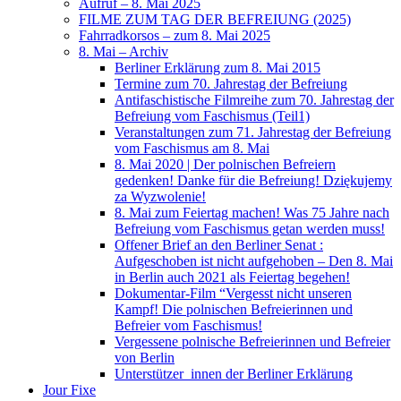
Aufruf – 8. Mai 2025
FILME ZUM TAG DER BEFREIUNG (2025)
Fahrradkorsos – zum 8. Mai 2025
8. Mai – Archiv
Berliner Erklärung zum 8. Mai 2015
Termine zum 70. Jahrestag der Befreiung
Antifaschistische Filmreihe zum 70. Jahrestag der
Befreiung vom Faschismus (Teil1)
Veranstaltungen zum 71. Jahrestag der Befreiung
vom Faschismus am 8. Mai
8. Mai 2020 | Der polnischen Befreiern
gedenken! Danke für die Befreiung! Dziękujemy
za Wyzwolenie!
8. Mai zum Feiertag machen! Was 75 Jahre nach
Befreiung vom Faschismus getan werden muss!
Offener Brief an den Berliner Senat :
Aufgeschoben ist nicht aufgehoben – Den 8. Mai
in Berlin auch 2021 als Feiertag begehen!
Dokumentar-Film “Vergesst nicht unseren
Kampf! Die polnischen Befreierinnen und
Befreier vom Faschismus!
Vergessene polnische Befreierinnen und Befreier
von Berlin
Unterstützer_innen der Berliner Erklärung
Jour Fixe