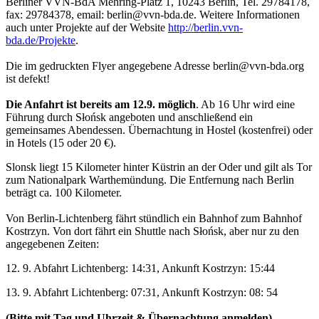
Berliner VVN-BdA Mehring-Platz 1, 10243 Berlin, Tel. 29784178,
fax: 29784378, email: berlin@vvn-bda.de. Weitere Informationen
auch unter Projekte auf der Website
http://berlin.vvn-
bda.de/Projekte
.
Die im gedruckten Flyer angegebene Adresse berlin@vvn-bda.org
ist defekt!
Die Anfahrt ist bereits am 12.9. möglich
. Ab 16 Uhr wird eine
Führung durch Słońsk angeboten und anschließend ein
gemeinsames Abendessen. Übernachtung in Hostel (kostenfrei) oder
in Hotels (15 oder 20 €).
Slonsk liegt 15 Kilometer hinter Küstrin an der Oder und gilt als Tor
zum Nationalpark Warthemündung. Die Entfernung nach Berlin
beträgt ca. 100 Kilometer.
Von Berlin-Lichtenberg fährt stündlich ein Bahnhof zum Bahnhof
Kostrzyn. Von dort fährt ein Shuttle nach Słońsk, aber nur zu den
angegebenen Zeiten:
12. 9. Abfahrt Lichtenberg: 14:31, Ankunft Kostrzyn: 15:44
13. 9. Abfahrt Lichtenberg: 07:31, Ankunft Kostrzyn: 08: 54
(Bitte mit Tag und Uhrzeit & Übernachtung anmelden)