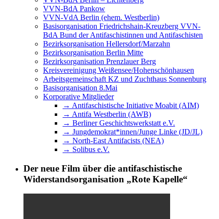
VVN-BdA Pankow
VVN-VdA Berlin (ehem. Westberlin)
Basisorganisation Friedrichshain-Kreuzberg VVN-
BdA Bund der Antifaschistinnen und Antifaschisten
Bezirksorganisation Hellersdorf/Marzahn
Bezirksorganisation Berlin Mitte
Bezirksorganisation Prenzlauer Berg
Kreisvereinigung Weißensee/Hohenschönhausen
Arbeitsgemeinschaft KZ und Zuchthaus Sonnenburg
Basisorganisation 8.Mai
Korporative Mitglieder
→ Antifaschistische Initiative Moabit (AIM)
→ Antifa Westberlin (AWB)
→ Berliner Geschichtswerkstatt e.V.
→ Jungdemokrat*innen/Junge Linke (JD/JL)
→ North-East Antifacists (NEA)
→ Solibus e.V.
Der neue Film über die antifaschistische
Widerstandsorganisation „Rote Kapelle“