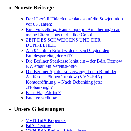
Neueste Beiträge
Der Überfall Hitlerdeutschlands auf die Sowjetunion
vor 85 Jahren:
Buchvorstellung: Hans Coppi jr.: Annäherungen an
meine Eltern Hans und Hilde Coppi
ZEIT DES SCHWEIGENS UND DER
DUNKELHEIT
Am 04.Juli in Erfurt widersetzen | Gegen den
Bundesparteitag der AfD!
Die Berliner Sparkasse lenkt ein – der BdA Treptow
e.V. erhält ein Vereinskonto
Die Berliner Sparkasse verweigert dem Bund der
Antifaschist*innen Treptow (VVN-BdA)
Kontoeröffnung – Nach Debanking jetzt
„Nobanking“?
False Flag Aktion?
Buchvorstellung:
Unsere Gliederungen
VVN-BdA Köpenick
BdA Treptow
VVN-BdA Berlin – Lichtenberg