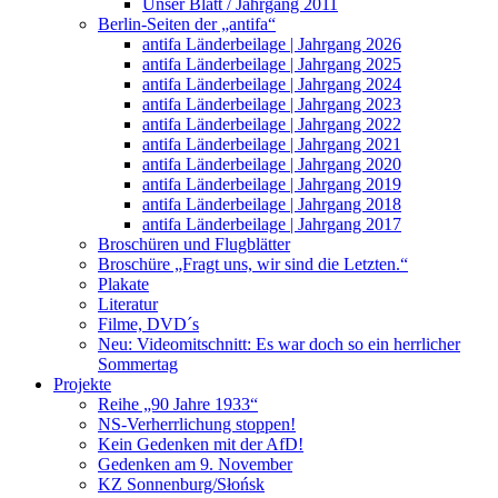
Unser Blatt / Jahrgang 2011
Berlin-Seiten der „antifa“
antifa Länderbeilage | Jahrgang 2026
antifa Länderbeilage | Jahrgang 2025
antifa Länderbeilage | Jahrgang 2024
antifa Länderbeilage | Jahrgang 2023
antifa Länderbeilage | Jahrgang 2022
antifa Länderbeilage | Jahrgang 2021
antifa Länderbeilage | Jahrgang 2020
antifa Länderbeilage | Jahrgang 2019
antifa Länderbeilage | Jahrgang 2018
antifa Länderbeilage | Jahrgang 2017
Broschüren und Flugblätter
Broschüre „Fragt uns, wir sind die Letzten.“
Plakate
Literatur
Filme, DVD´s
Neu: Videomitschnitt: Es war doch so ein herrlicher
Sommertag
Projekte
Reihe „90 Jahre 1933“
NS-Verherrlichung stoppen!
Kein Gedenken mit der AfD!
Gedenken am 9. November
KZ Sonnenburg/Słońsk