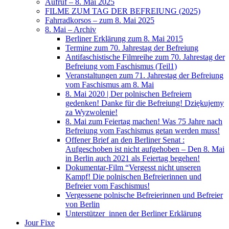
Aufruf – 8. Mai 2025
FILME ZUM TAG DER BEFREIUNG (2025)
Fahrradkorsos – zum 8. Mai 2025
8. Mai – Archiv
Berliner Erklärung zum 8. Mai 2015
Termine zum 70. Jahrestag der Befreiung
Antifaschistische Filmreihe zum 70. Jahrestag der
Befreiung vom Faschismus (Teil1)
Veranstaltungen zum 71. Jahrestag der Befreiung
vom Faschismus am 8. Mai
8. Mai 2020 | Der polnischen Befreiern
gedenken! Danke für die Befreiung! Dziękujemy
za Wyzwolenie!
8. Mai zum Feiertag machen! Was 75 Jahre nach
Befreiung vom Faschismus getan werden muss!
Offener Brief an den Berliner Senat :
Aufgeschoben ist nicht aufgehoben – Den 8. Mai
in Berlin auch 2021 als Feiertag begehen!
Dokumentar-Film “Vergesst nicht unseren
Kampf! Die polnischen Befreierinnen und
Befreier vom Faschismus!
Vergessene polnische Befreierinnen und Befreier
von Berlin
Unterstützer_innen der Berliner Erklärung
Jour Fixe