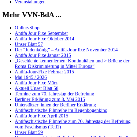
Veranstaltungen
Mehr VVN-BdA ...
Online-Shop
Antifa Jour Fixe September
Antifa Jour Fixe Oktober 2014
Unser Blatt 57
Der “Judenkönig” – Antifa-Jour fixe November 2014
Antifa Jour Fixe Januar 2015
„Geschichte kennenlernen: Kontinuitäten und > Brüche der
Roma-Diskriminierung in Mittel-Europa“
Antifa-Jour-Fixe Februar 2015
Mai 1945 / 2026
Antifa Jour Fixe März
Aktuell Unser Blatt 58
Termine zum 70. Jahrestag der Befreiung
Berliner Erklärung zum 8. Mai 2015
Unterstützer_innen der Berliner Erklärung
Antifaschistische Filmreihe im Regenbogenkino
Antifa Jour Fixe April 2015
Antifaschistische Filmreihe zum 70. Jahrestag der Befreiung
vom Faschismus (Teil1)
Unser Blatt 59