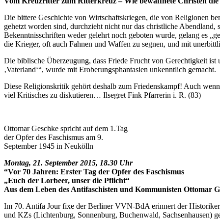
Vom Kreuzritter zum Ritterkreuz –
Wie bewaffnete Christen die 
Die bittere Geschichte von Wirtschaftskriegen, die von Religionen be
gehetzt worden sind, durchzieht nicht nur das christliche Abendland
Bekenntnisschriften weder gelehrt noch geboten wurde, gelang es „geis
die Krieger, oft auch Fahnen und Waffen zu segnen, und mit unerbittl
Die biblische Überzeugung, dass Friede Frucht von Gerechtigkeit ist u
‚Vaterland‘“, wurde mit Eroberungsphantasien unkenntlich gemacht.
Diese Religionskritik gehört deshalb zum Friedenskampf! Auch wenn 
viel Kritisches zu diskutieren… Ilsegret Fink Pfarrerin i. R. (83)
Ottomar Geschke spricht auf dem 1.Tag
der Opfer des Faschismus am 9.
September 1945 in Neukölln
Montag, 21. September 2015, 18.30 Uhr
“Vor 70 Jahren: Erster Tag der Opfer des Faschismus
„Euch der Lorbeer, unser die Pflicht“
Aus dem Leben des Antifaschisten und
Kommunisten Ottomar G
Im 70. Antifa Jour fixe der Berliner VVN-BdA erinnert der Historik
und KZs (Lichtenburg, Sonnenburg, Buchenwald, Sachsenhausen) ges