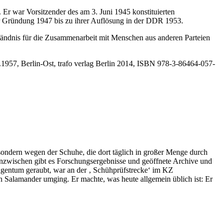
Er war Vorsitzender des am 3. Juni 1945 konstituierten
 Gründung 1947 bis zu ihrer Auflösung in der DDR 1953.
ständnis für die Zusammenarbeit mit Menschen aus anderen Parteien
957, Berlin-Ost, trafo verlag Berlin 2014, ISBN 978-3-86464-057-
 sondern wegen der Schuhe, die dort täglich in großer Menge durch
Inzwischen gibt es Forschungsergebnisse und geöffnete Archive und
Eigentum geraubt, war an der ‚ Schühprüfstrecke‘ im KZ
on Salamander umging. Er machte, was heute allgemein üblich ist: Er