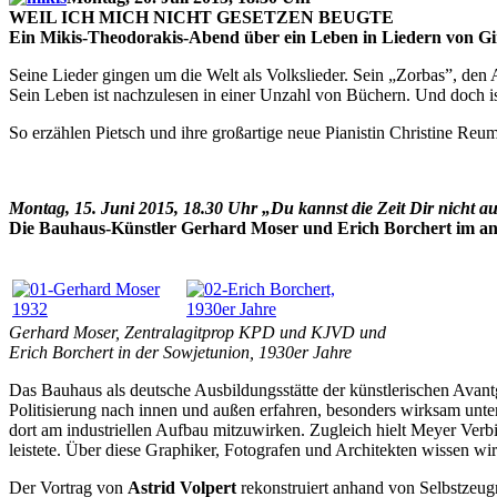
WEIL ICH MICH NICHT GESETZEN BEUGTE
Ein Mikis-Theodorakis-Abend über ein Leben in Liedern von Gina
Seine Lieder gingen um die Welt als Volkslieder. Sein „Zorbas”, den 
Sein Leben ist nachzulesen in einer Unzahl von Büchern. Und doch is
So erzählen Pietsch und ihre großartige neue Pianistin Christine Reu
Montag, 15. Juni 2015, 18.30 Uhr
„Du kannst die Zeit Dir nicht a
Die Bauhaus-Künstler Gerhard Moser und Erich Borchert im ant
Gerhard Moser, Zentralagitprop KPD und KJVD und
Erich Borchert in der Sowjetunion, 1930er Jahre
Das Bauhaus als deutsche Ausbildungsstätte der künstlerischen Avantg
Politisierung nach innen und außen erfahren, besonders wirksam unt
dort am industriellen Aufbau mitzuwirken. Zugleich hielt Meyer Ver
leistete. Über diese Graphiker, Fotografen und Architekten wissen wir
Der Vortrag von
Astrid Volpert
rekonstruiert anhand von Selbstzeu