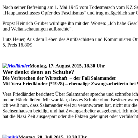
Nach seiner Befreiung am 1. Mai 1945 vom Todesmarsch vom KZ Sachse
„Hauptausschusses Opfer des Faschismus“ und trug maßgeblich zur 
Propst Heinrich Grüber würdigte ihn mit den Worten: „Ich habe Gesc
und Weltanschauungen aufbrachte“.
Lutz Heuer, Aus dem Leben des Antifaschisten und Kommunisten Otto
5, Preis 16,80€
Montag, 17. August 2015, 18.30 Uhr
Wer denkt denn an Schuhe?
Die Verbrechen der Wirtschaft – der Fall Salamander
Mit Vera Friedländer (*1928) – ehemalige Zwangsarbeiterin bei
Vera Friedländer berichtet: Über Salamander spreche und schreibe ich
meine Hände liefen. Mir war klar, dass es Schuhe ohne Besitzer war
ich weiß nun, dass Salamander viel zu verantworten hat, nicht nur d
Sachsenhausen beteiligt und hat Zwangsarbeiter ausgebeutet. Ich möch
hat die Nazi-Zeit ausgespart oder die Fakten geleugnet oder verfälscht
Montag, 20. Juli 2015, 18.30 Uhr