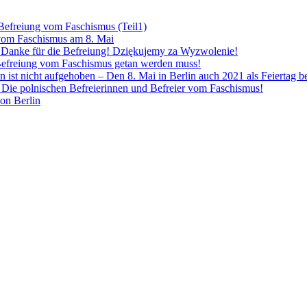
 Befreiung vom Faschismus (Teil1)
 vom Faschismus am 8. Mai
! Danke für die Befreiung! Dziękujemy za Wyzwolenie!
Befreiung vom Faschismus getan werden muss!
n ist nicht aufgehoben – Den 8. Mai in Berlin auch 2021 als Feiertag 
Die polnischen Befreierinnen und Befreier vom Faschismus!
von Berlin