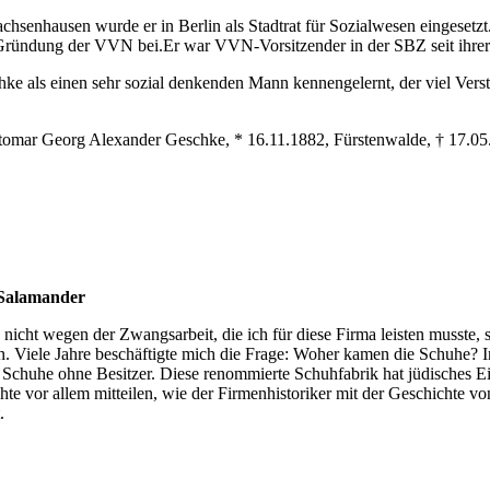
nhausen wurde er in Berlin als Stadtrat für Sozialwesen eingesetzt. 
Gründung der VVN bei.Er war VVN-Vorsitzender in der SBZ seit ihrer
hke als einen sehr sozial denkenden Mann kennengelernt, der viel Ver
mar Georg Alexander Geschke, * 16.11.1882, Fürstenwalde, † 17.05.1
 Salamander
 nicht wegen der Zwangsarbeit, die ich für diese Firma leisten musste,
en. Viele Jahre beschäftigte mich die Frage: Woher kamen die Schuhe? 
ie Schuhe ohne Besitzer. Diese renommierte Schuhfabrik hat jüdisches 
te vor allem mitteilen, wie der Firmenhistoriker mit der Geschichte v
.