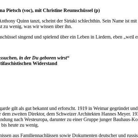
 Pietsch (voc), mit Christine Reumschüssel (p)
Anthony Quinn tanzt, scheint der Sirtaki schlechthin. Sein Name ist m
t zu wenig, was wir wissen über ihn.
mschüssel singend und spielend über ein Leben in Liedern, eben „weil e
ussuchen, in der Du geboren wirst“
ifaschistischen Widerstand
arde gilt als gut bekannt und erforscht. 1919 in Weimar gegründet und 
er dem zweiten Direktor, dem Schweizer Architekten Hannes Meyer. 193
bindung nach Westeuropa, darunter zu einer Gruppe junger Bauhaus-Kom
 bis heute zu wenig.
gnissen aus Familiennachlässen sowie Dokumenten deutscher und russi