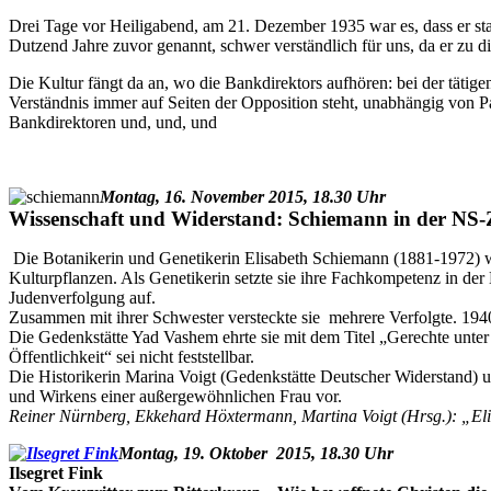
Drei Tage vor Heiligabend, am 21. Dezember 1935 war es, dass er sta
Dutzend Jahre zuvor genannt, schwer verständlich für uns, da er zu d
Die Kultur fängt da an, wo die Bankdirektors aufhören: bei der tätigen 
Verständnis immer auf Seiten der Opposition steht, unabhängig von
Bankdirektoren und, und, und
Montag, 16. November 2015, 18.30 Uhr
Wissenschaft und Widerstand:
Schiemann in der NS-
Die Botanikerin und Genetikerin Elisabeth Schiemann (1881-1972) wa
Kulturpflanzen. Als Genetikerin setzte sie ihre Fachkompetenz in de
Judenverfolgung auf.
Zusammen mit ihrer Schwester versteckte sie mehrere Verfolgte. 1940 
Die Gedenkstätte Yad Vashem ehrte sie mit dem Titel „Gerechte unter
Öffentlichkeit“ sei nicht feststellbar.
Die Historikerin Marina Voigt (Gedenkstätte Deutscher Widerstand) u
und Wirkens einer außergewöhnlichen Frau vor.
Reiner Nürnberg, Ekkehard Höxtermann, Martina Voigt (Hrsg.): „E
Montag, 19. Oktober 2015, 18.30 Uhr
Ilsegret Fink