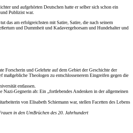
chter und aufgehörten Deutschen hatte er selber sich schon ein
und Publizist war.
tut das am erfolgreichsten mit Satire, Satire, die nach seinem
d Spießertum und Dummheit und Kadavergehorsam und Hundehalter und
te Forscherin und Gelehrte auf dem Gebiet der Geschichte der
rief maßgebliche Theologen zu entschlossenerem Eingreifen gegen die
versität entlassen.
ene Nazi-Gegnerin ab: Ein „fortlebendes Andenken in der allgemeinen
arbeiterin von Elisabeth Schiemann war, stellen Facetten des Lebens
Frauen in den UmBrüchen des 20. Jahrhundert