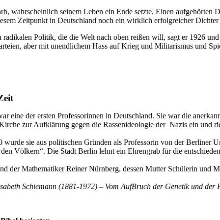
rb, wahrscheinlich seinem Leben ein Ende setzte. Einen aufgehörten Di
iesem Zeitpunkt in Deutschland noch ein wirklich erfolgreicher Dichter 
radikalen Politik, die die Welt nach oben reißen will, sagt er 1926 und 
 Parteien, aber mit unendlichem Hass auf Krieg und Militarismus un
Zeit
r eine der ersten Professorinnen in Deutschland. Sie war die anerkann
r Kirche zur Aufklärung gegen die Rassenideologie der Nazis ein und 
wurde sie aus politischen Gründen als Professorin von der Berliner Uni
 den Völkern“. Die Stadt Berlin lehnt ein Ehrengrab für die entschied
nd der Mathematiker Reiner Nürnberg, dessen Mutter Schülerin und Mit
lisabeth Schiemann (1881-1972) –
Vom AufBruch der Genetik und der 