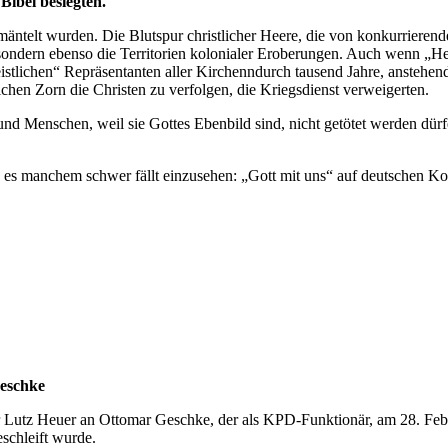
Bibel besiegten.
mäntelt wurden. Die Blutspur christlicher Heere, die von konkurrieren
, sondern ebenso die Territorien kolonialer Eroberungen. Auch wenn „H
tlichen“ Repräsentanten aller Kirchenndurch tausend Jahre, anstehende 
ichen Zorn die Christen zu verfolgen, die Kriegsdienst verweigerten.
nd Menschen, weil sie Gottes Ebenbild sind, nicht getötet werden dürfe
es manchem schwer fällt einzusehen: „Gott mit uns“ auf deutschen Kop
eschke
er Lutz Heuer an Ottomar Geschke, der als KPD-Funktionär, am 28. Feb
chleift wurde.