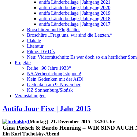
antifa Länderbeilage | Jahrgang 2021
antifa Länderbeilage | Jahrgang 2020
antifa Länderbeilage | Jahrgang 2019
antifa Länderbeilage | Jahrgang 2018
antifa Länderbeilage | Jahrgang 2017
Broschüren und Flugblätter
Broschüre „Fragt uns, wir sind die Letzten.“
Plakate
Literatur
Filme, DVD´s
Neu: Videomitschnitt: Es war doch so ein herrlicher So
Projekte
Reihe „90 Jahre 1933“
NS-Verherrlichung stoppen!
Kein Gedenken mit der AfD!
Gedenken am 9. November
KZ Sonnenburg/Słońsk
Veranstaltungen
Antifa Jour Fixe | Jahr 2015
Montag | 21. Dezember 2015 | 18.30 Uhr
Gina Pietsch & Bardo Henning –
WIR SIND AUCH
Ein Kurt Tucholsky-Abend