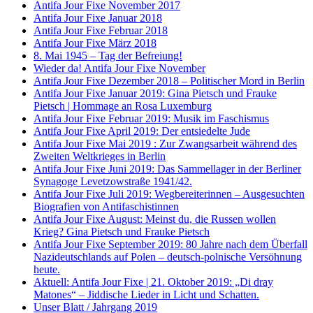
Antifa Jour Fixe November 2017
Antifa Jour Fixe Januar 2018
Antifa Jour Fixe Februar 2018
Antifa Jour Fixe März 2018
8. Mai 1945 – Tag der Befreiung!
Wieder da! Antifa Jour Fixe November
Antifa Jour Fixe Dezember 2018 – Politischer Mord in Berlin
Antifa Jour Fixe Januar 2019: Gina Pietsch und Frauke
Pietsch | Hommage an Rosa Luxemburg
Antifa Jour Fixe Februar 2019: Musik im Faschismus
Antifa Jour Fixe April 2019: Der entsiedelte Jude
Antifa Jour Fixe Mai 2019 : Zur Zwangsarbeit während des
Zweiten Weltkrieges in Berlin
Antifa Jour Fixe Juni 2019: Das Sammellager in der Berliner
Synagoge Levetzowstraße 1941/42.
Antifa Jour Fixe Juli 2019: Wegbereiterinnen – Ausgesuchten
Biografien von Antifaschistinnen
Antifa Jour Fixe August: Meinst du, die Russen wollen
Krieg? Gina Pietsch und Frauke Pietsch
Antifa Jour Fixe September 2019: 80 Jahre nach dem Überfall
Nazideutschlands auf Polen – deutsch-polnische Versöhnung
heute.
Aktuell: Antifa Jour Fixe | 21. Oktober 2019: „Di dray
Matones“ – Jiddische Lieder in Licht und Schatten.
Unser Blatt / Jahrgang 2019