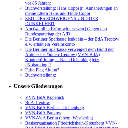
vor 85 Jahren:
Buchvorstellung: Hans Coppi jr.: Annäherungen an
meine Eltern Hans und Hilde Coppi
ZEIT DES SCHWEIGENS UND DER
DUNKELHEIT
Am 04.Juli in Erfurt widersetzen | Gegen den
Bundesparteitag der AfD!
Die Berliner Sparkasse lenkt ein – der BdA Treptow
e.V. erhält ein Vereinskonto
Die Berliner Sparkasse verweigert dem Bund der
Antifaschist*innen Treptow (VVN-BdA)
Kontoeröffnung – Nach Debanking jetzt
„Nobanking“?
False Flag Aktion?
Buchvorstellung:
Unsere Gliederungen
VVN-BdA Köpenick
BdA Treptow
VVN-BdA Berlin – Lichtenberg
VVN-BdA Pankow
VVN-VdA Berlin (ehem. Westberlin)
Basisorganisation Friedrichshain-Kreuzberg VVN-