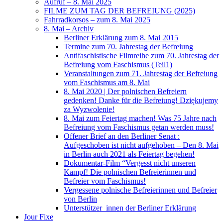
Aufruf – 8. Mai 2025
FILME ZUM TAG DER BEFREIUNG (2025)
Fahrradkorsos – zum 8. Mai 2025
8. Mai – Archiv
Berliner Erklärung zum 8. Mai 2015
Termine zum 70. Jahrestag der Befreiung
Antifaschistische Filmreihe zum 70. Jahrestag der
Befreiung vom Faschismus (Teil1)
Veranstaltungen zum 71. Jahrestag der Befreiung
vom Faschismus am 8. Mai
8. Mai 2020 | Der polnischen Befreiern
gedenken! Danke für die Befreiung! Dziękujemy
za Wyzwolenie!
8. Mai zum Feiertag machen! Was 75 Jahre nach
Befreiung vom Faschismus getan werden muss!
Offener Brief an den Berliner Senat :
Aufgeschoben ist nicht aufgehoben – Den 8. Mai
in Berlin auch 2021 als Feiertag begehen!
Dokumentar-Film “Vergesst nicht unseren
Kampf! Die polnischen Befreierinnen und
Befreier vom Faschismus!
Vergessene polnische Befreierinnen und Befreier
von Berlin
Unterstützer_innen der Berliner Erklärung
Jour Fixe