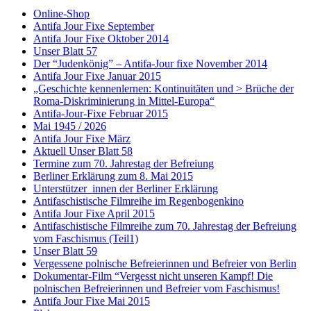
Online-Shop
Antifa Jour Fixe September
Antifa Jour Fixe Oktober 2014
Unser Blatt 57
Der “Judenkönig” – Antifa-Jour fixe November 2014
Antifa Jour Fixe Januar 2015
„Geschichte kennenlernen: Kontinuitäten und > Brüche der
Roma-Diskriminierung in Mittel-Europa“
Antifa-Jour-Fixe Februar 2015
Mai 1945 / 2026
Antifa Jour Fixe März
Aktuell Unser Blatt 58
Termine zum 70. Jahrestag der Befreiung
Berliner Erklärung zum 8. Mai 2015
Unterstützer_innen der Berliner Erklärung
Antifaschistische Filmreihe im Regenbogenkino
Antifa Jour Fixe April 2015
Antifaschistische Filmreihe zum 70. Jahrestag der Befreiung
vom Faschismus (Teil1)
Unser Blatt 59
Vergessene polnische Befreierinnen und Befreier von Berlin
Dokumentar-Film “Vergesst nicht unseren Kampf! Die
polnischen Befreierinnen und Befreier vom Faschismus!
Antifa Jour Fixe Mai 2015