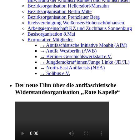
BdA Bund der Antifaschistinnen und Antifaschisten
Bezirksorganisation Hellersdorf/Marzahn
Bezirksorganisation Berlin Mitte
Bezirksorganisation Prenzlauer Berg
Kreisvereinigung Weißensee/Hohenschönhausen
Arbeitsgemeinschaft KZ und Zuchthaus Sonnenburg
Basisorganisation 8.Mai
Korporative Mitglieder
→ Antifaschistische Initiative Moabit (AIM)
→ Antifa Westberlin (AWB)
→ Berliner Geschichtswerkstatt e.V.
→ Jungdemokrat*innen/Junge Linke (JD/JL)
→ North-East Antifacists (NEA)
→ Solibus e.V.
Der neue Film über die antifaschistische
Widerstandsorganisation „Rote Kapelle“