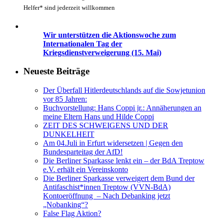
Helfer* sind jederzeit willkommen
Wir unterstützen die Aktionswoche zum
Internationalen Tag der
Kriegsdienstverweigerung (15. Mai)
Neueste Beiträge
Der Überfall Hitlerdeutschlands auf die Sowjetunion
vor 85 Jahren:
Buchvorstellung: Hans Coppi jr.: Annäherungen an
meine Eltern Hans und Hilde Coppi
ZEIT DES SCHWEIGENS UND DER
DUNKELHEIT
Am 04.Juli in Erfurt widersetzen | Gegen den
Bundesparteitag der AfD!
Die Berliner Sparkasse lenkt ein – der BdA Treptow
e.V. erhält ein Vereinskonto
Die Berliner Sparkasse verweigert dem Bund der
Antifaschist*innen Treptow (VVN-BdA)
Kontoeröffnung – Nach Debanking jetzt
„Nobanking“?
False Flag Aktion?