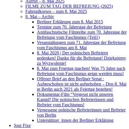
Aufruf – 8. Mai 2025
FILME ZUM TAG DER BEFREIUNG (2025)
Fahrradkorsos – zum 8. Mai 2025
8. Mai – Archiv
Berliner Erklärung zum 8. Mai 2015
Termine zum 70. Jahrestag der Befreiung
Antifaschistische Filmreihe zum 70. Jahrestag der
Befreiung vom Faschismus (Teil1)
Veranstaltungen zum 71. Jahrestag der Befreiung
vom Faschismus am 8. Mai
8. Mai 2020 | Der polnischen Befreiern
gedenken! Danke für die Befreiung! Dziękujemy
za Wyzwolenie!
8. Mai zum Feiertag machen! Was 75 Jahre nach
Befreiung vom Faschismus getan werden muss!
Offener Brief an den Berliner Senat :
Aufgeschoben ist nicht aufgehoben – Den 8. Mai
in Berlin auch 2021 als Feiertag begehen!
Dokumentar-Film “Vergesst nicht unseren
Kampf! Die polnischen Befreierinnen und
Befreier vom Faschismus!
Vergessene polnische Befreierinnen und Befreier
von Berlin
Unterstützer_innen der Berliner Erklärung
Jour Fixe