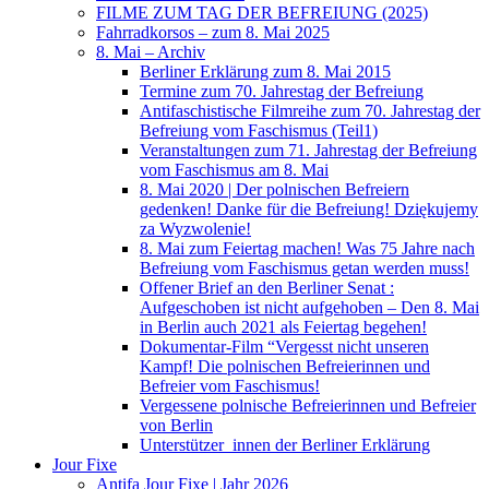
FILME ZUM TAG DER BEFREIUNG (2025)
Fahrradkorsos – zum 8. Mai 2025
8. Mai – Archiv
Berliner Erklärung zum 8. Mai 2015
Termine zum 70. Jahrestag der Befreiung
Antifaschistische Filmreihe zum 70. Jahrestag der
Befreiung vom Faschismus (Teil1)
Veranstaltungen zum 71. Jahrestag der Befreiung
vom Faschismus am 8. Mai
8. Mai 2020 | Der polnischen Befreiern
gedenken! Danke für die Befreiung! Dziękujemy
za Wyzwolenie!
8. Mai zum Feiertag machen! Was 75 Jahre nach
Befreiung vom Faschismus getan werden muss!
Offener Brief an den Berliner Senat :
Aufgeschoben ist nicht aufgehoben – Den 8. Mai
in Berlin auch 2021 als Feiertag begehen!
Dokumentar-Film “Vergesst nicht unseren
Kampf! Die polnischen Befreierinnen und
Befreier vom Faschismus!
Vergessene polnische Befreierinnen und Befreier
von Berlin
Unterstützer_innen der Berliner Erklärung
Jour Fixe
Antifa Jour Fixe | Jahr 2026