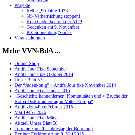
Projekte
Reihe „90 Jahre 1933“
NS-Verherrlichung stoppen!
Kein Gedenken mit der AfD!
Gedenken am 9. November
KZ Sonnenburg/Słońsk
Veranstaltungen
Mehr VVN-BdA ...
Online-Shop
Antifa Jour Fixe September
Antifa Jour Fixe Oktober 2014
Unser Blatt 57
Der “Judenkönig” – Antifa-Jour fixe November 2014
Antifa Jour Fixe Januar 2015
„Geschichte kennenlernen: Kontinuitäten und > Brüche der
Roma-Diskriminierung in Mittel-Europa“
Antifa-Jour-Fixe Februar 2015
Mai 1945 / 2026
Antifa Jour Fixe März
Aktuell Unser Blatt 58
Termine zum 70. Jahrestag der Befreiung
Berliner Erklärung zum 8. Mai 2015