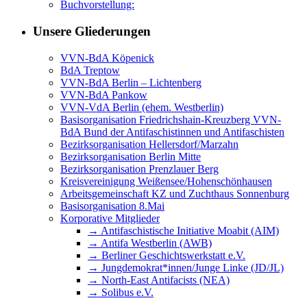
Buchvorstellung:
Unsere Gliederungen
VVN-BdA Köpenick
BdA Treptow
VVN-BdA Berlin – Lichtenberg
VVN-BdA Pankow
VVN-VdA Berlin (ehem. Westberlin)
Basisorganisation Friedrichshain-Kreuzberg VVN-
BdA Bund der Antifaschistinnen und Antifaschisten
Bezirksorganisation Hellersdorf/Marzahn
Bezirksorganisation Berlin Mitte
Bezirksorganisation Prenzlauer Berg
Kreisvereinigung Weißensee/Hohenschönhausen
Arbeitsgemeinschaft KZ und Zuchthaus Sonnenburg
Basisorganisation 8.Mai
Korporative Mitglieder
→ Antifaschistische Initiative Moabit (AIM)
→ Antifa Westberlin (AWB)
→ Berliner Geschichtswerkstatt e.V.
→ Jungdemokrat*innen/Junge Linke (JD/JL)
→ North-East Antifacists (NEA)
→ Solibus e.V.