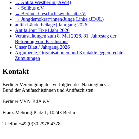
→ Antifa Westberlin (AWB)
→ Solibus e.V.
→ Berliner Geschichtswerkstatt e.V.
→ Jungdemokrat*innen/Junge Linke (JD/JL)
antifa Länderbeilage | Jahrgang 2026
Antifa Jour Fixe | Jahr 2026
Veranstaltungen zum 8. Mai 2026, 81. Jahrestag der
Befreiung vom Faschismus
Unser Blatt / Jahrgang 2026
Argumente, Organisationen und Kontakte gegen rechte
Zumutungen
Kontakt
Berliner Vereinigung der Verfolgten des Naziregimes -
Bund der Antifaschistinnen und Antifaschisten
Berliner VVN-BdA e.V.
Franz-Mehring-Platz 1, 10243 Berlin
Telefon +49 (0)30 2978 4378