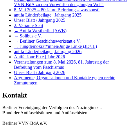
VVN-BdA zu den Vorwürfen der „Jungen Welt“
8. Mai 2025 – 80 Jahre Befreiung – was sonst!
antifa Länderbeilage | Jahrgang 2025
Unser Blatt / Jahrgang 2025
2. Variante Start
→ Antifa Westberlin (AWB)
→ Solibus e.V.
→ Berliner Geschichtswerkstatt e.V.
→ Jungdemokrat*innen/Junge Linke (JD/JL)
antifa Länderbeilage | Jahrgang 2026
Antifa Jour Fixe | Jahr 2026
Veranstaltungen zum 8. Mai 2026, 81. Jahrestag der
Befreiung vom Faschismus
Unser Blatt / Jahrgang 2026
Argumente, Organisationen und Kontakte gegen rechte
Zumutungen
Kontakt
Berliner Vereinigung der Verfolgten des Naziregimes -
Bund der Antifaschistinnen und Antifaschisten
Berliner VVN-BdA e.V.