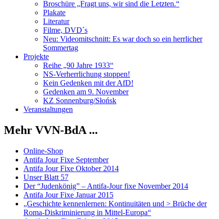
Broschüre „Fragt uns, wir sind die Letzten.“
Plakate
Literatur
Filme, DVD´s
Neu: Videomitschnitt: Es war doch so ein herrlicher
Sommertag
Projekte
Reihe „90 Jahre 1933“
NS-Verherrlichung stoppen!
Kein Gedenken mit der AfD!
Gedenken am 9. November
KZ Sonnenburg/Słońsk
Veranstaltungen
Mehr VVN-BdA ...
Online-Shop
Antifa Jour Fixe September
Antifa Jour Fixe Oktober 2014
Unser Blatt 57
Der “Judenkönig” – Antifa-Jour fixe November 2014
Antifa Jour Fixe Januar 2015
„Geschichte kennenlernen: Kontinuitäten und > Brüche der
Roma-Diskriminierung in Mittel-Europa“