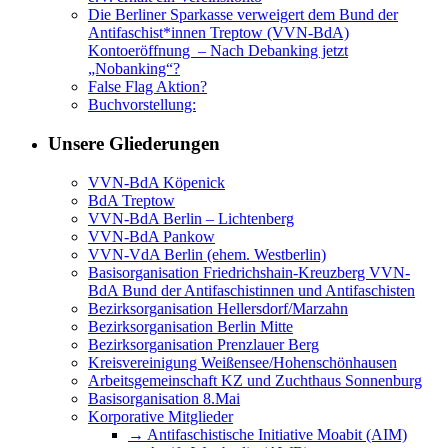
Die Berliner Sparkasse verweigert dem Bund der
Antifaschist*innen Treptow (VVN-BdA)
Kontoeröffnung – Nach Debanking jetzt
„Nobanking“?
False Flag Aktion?
Buchvorstellung:
Unsere Gliederungen
VVN-BdA Köpenick
BdA Treptow
VVN-BdA Berlin – Lichtenberg
VVN-BdA Pankow
VVN-VdA Berlin (ehem. Westberlin)
Basisorganisation Friedrichshain-Kreuzberg VVN-
BdA Bund der Antifaschistinnen und Antifaschisten
Bezirksorganisation Hellersdorf/Marzahn
Bezirksorganisation Berlin Mitte
Bezirksorganisation Prenzlauer Berg
Kreisvereinigung Weißensee/Hohenschönhausen
Arbeitsgemeinschaft KZ und Zuchthaus Sonnenburg
Basisorganisation 8.Mai
Korporative Mitglieder
→ Antifaschistische Initiative Moabit (AIM)