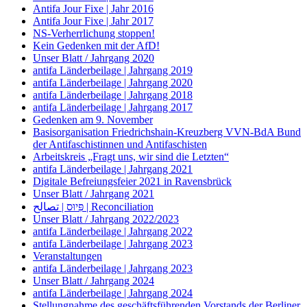
Antifa Jour Fixe | Jahr 2016
Antifa Jour Fixe | Jahr 2017
NS-Verherrlichung stoppen!
Kein Gedenken mit der AfD!
Unser Blatt / Jahrgang 2020
antifa Länderbeilage | Jahrgang 2019
antifa Länderbeilage | Jahrgang 2020
antifa Länderbeilage | Jahrgang 2018
antifa Länderbeilage | Jahrgang 2017
Gedenken am 9. November
Basisorganisation Friedrichshain-Kreuzberg VVN-BdA Bund
der Antifaschistinnen und Antifaschisten
Arbeitskreis „Fragt uns, wir sind die Letzten“
antifa Länderbeilage | Jahrgang 2021
Digitale Befreiungsfeier 2021 in Ravensbrück
Unser Blatt / Jahrgang 2021
פִּיוּס | تصالح | Reconciliation
Unser Blatt / Jahrgang 2022/2023
antifa Länderbeilage | Jahrgang 2022
antifa Länderbeilage | Jahrgang 2023
Veranstaltungen
antifa Länderbeilage | Jahrgang 2023
Unser Blatt / Jahrgang 2024
antifa Länderbeilage | Jahrgang 2024
Stellungnahme des geschäftsführenden Vorstands der Berliner