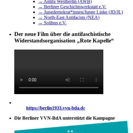
→ Antifa Westberlin (AWB)
→ Berliner Geschichtswerkstatt e.V.
→ Jungdemokrat*innen/Junge Linke (JD/JL)
→ North-East Antifacists (NEA)
→ Solibus e.V.
Der neue Film über die antifaschistische
Widerstandsorganisation „Rote Kapelle“
https://berlin1933.vvn-bda.d
e
Die Berliner VVN-BdA unterstützt die Kampagne