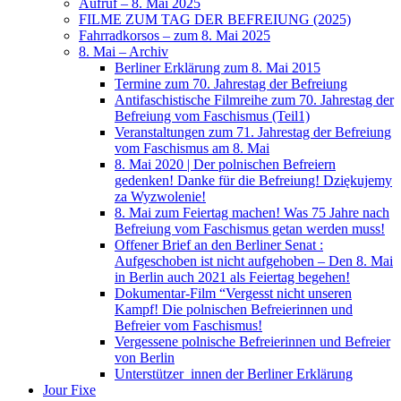
Aufruf – 8. Mai 2025
FILME ZUM TAG DER BEFREIUNG (2025)
Fahrradkorsos – zum 8. Mai 2025
8. Mai – Archiv
Berliner Erklärung zum 8. Mai 2015
Termine zum 70. Jahrestag der Befreiung
Antifaschistische Filmreihe zum 70. Jahrestag der
Befreiung vom Faschismus (Teil1)
Veranstaltungen zum 71. Jahrestag der Befreiung
vom Faschismus am 8. Mai
8. Mai 2020 | Der polnischen Befreiern
gedenken! Danke für die Befreiung! Dziękujemy
za Wyzwolenie!
8. Mai zum Feiertag machen! Was 75 Jahre nach
Befreiung vom Faschismus getan werden muss!
Offener Brief an den Berliner Senat :
Aufgeschoben ist nicht aufgehoben – Den 8. Mai
in Berlin auch 2021 als Feiertag begehen!
Dokumentar-Film “Vergesst nicht unseren
Kampf! Die polnischen Befreierinnen und
Befreier vom Faschismus!
Vergessene polnische Befreierinnen und Befreier
von Berlin
Unterstützer_innen der Berliner Erklärung
Jour Fixe