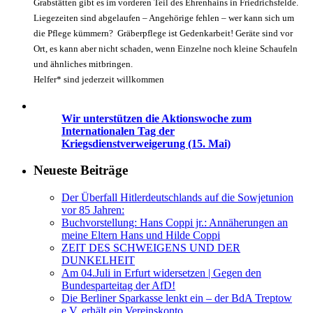
Grabstätten gibt es im vorderen Teil des Ehrenhains in Friedrichsfelde.
Liegezeiten sind abgelaufen – Angehörige fehlen – wer kann sich um
die Pflege kümmern? Gräberpflege ist Gedenkarbeit! Geräte sind vor
Ort, es kann aber nicht schaden, wenn Einzelne noch kleine Schaufeln
und ähnliches mitbringen.
Helfer* sind jederzeit willkommen
Wir unterstützen die Aktionswoche zum
Internationalen Tag der
Kriegsdienstverweigerung (15. Mai)
Neueste Beiträge
Der Überfall Hitlerdeutschlands auf die Sowjetunion
vor 85 Jahren:
Buchvorstellung: Hans Coppi jr.: Annäherungen an
meine Eltern Hans und Hilde Coppi
ZEIT DES SCHWEIGENS UND DER
DUNKELHEIT
Am 04.Juli in Erfurt widersetzen | Gegen den
Bundesparteitag der AfD!
Die Berliner Sparkasse lenkt ein – der BdA Treptow
e.V. erhält ein Vereinskonto