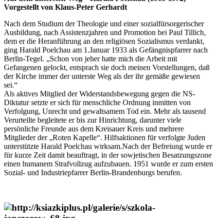
Vorgestellt von Klaus-Peter Gerhardt
Nach dem Studium der Theologie und einer sozialfürsorgerischer
Ausbildung, nach Assistenzjahren und Promotion bei Paul Tillich,
dem er die Heranführung an den religiösen Sozialismus verdankt,
ging Harald Poelchau am 1.Januar 1933 als Gefängnispfarrer nach
Berlin-Tegel. „Schon von jeher hatte mich die Arbeit mit
Gefangenen gelockt, entsprach sie doch meinen Vorstellungen, daß
der Kirche immer der unterste Weg als der ihr gemäße gewiesen
sei.“
Als aktives Mitglied der Widerstandsbewegung gegen die NS-
Diktatur setzte er sich für menschliche Ordnung inmitten von
Verfolgung, Unrecht und gewaltsamem Tod ein. Mehr als tausend
Verurteilte begleitete er bis zur Hinrichtung, darunter viele
persönliche Freunde aus dem Kreisauer Kreis und mehrere
Mitglieder der „Roten Kapelle“. Hilfsaktionen für verfolgte Juden
unterstützte Harald Poelchau wirksam.Nach der Befreiung wurde er
für kurze Zeit damit beauftragt, in der sowjetischen Besatzungszone
einen humanem Strafvollzug aufzubauen. 1951 wurde er zum ersten
Sozial- und Industriepfarrer Berlin-Brandenburgs berufen.