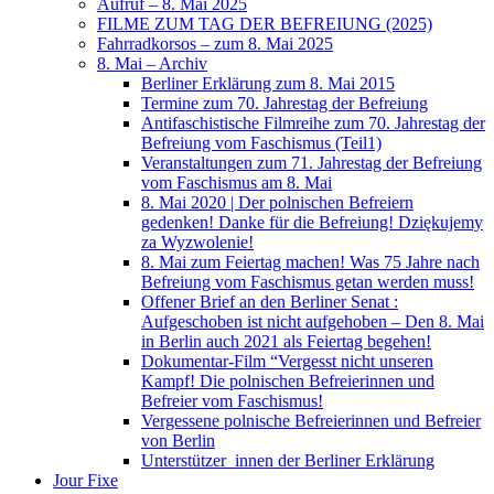
Aufruf – 8. Mai 2025
FILME ZUM TAG DER BEFREIUNG (2025)
Fahrradkorsos – zum 8. Mai 2025
8. Mai – Archiv
Berliner Erklärung zum 8. Mai 2015
Termine zum 70. Jahrestag der Befreiung
Antifaschistische Filmreihe zum 70. Jahrestag der
Befreiung vom Faschismus (Teil1)
Veranstaltungen zum 71. Jahrestag der Befreiung
vom Faschismus am 8. Mai
8. Mai 2020 | Der polnischen Befreiern
gedenken! Danke für die Befreiung! Dziękujemy
za Wyzwolenie!
8. Mai zum Feiertag machen! Was 75 Jahre nach
Befreiung vom Faschismus getan werden muss!
Offener Brief an den Berliner Senat :
Aufgeschoben ist nicht aufgehoben – Den 8. Mai
in Berlin auch 2021 als Feiertag begehen!
Dokumentar-Film “Vergesst nicht unseren
Kampf! Die polnischen Befreierinnen und
Befreier vom Faschismus!
Vergessene polnische Befreierinnen und Befreier
von Berlin
Unterstützer_innen der Berliner Erklärung
Jour Fixe