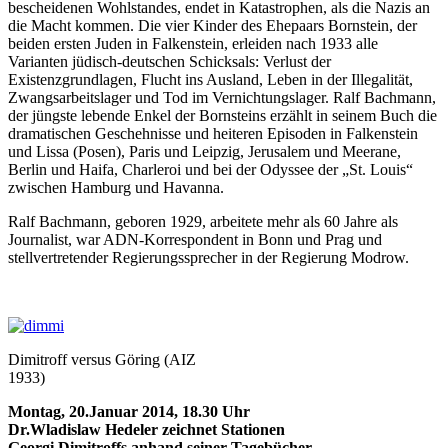
bescheidenen Wohlstandes, endet in Katastrophen, als die Nazis an
die Macht kommen. Die vier Kinder des Ehepaars Bornstein, der
beiden ersten Juden in Falkenstein, erleiden nach 1933 alle
Varianten jüdisch-deutschen Schicksals: Verlust der
Existenzgrundlagen, Flucht ins Ausland, Leben in der Illegalität,
Zwangsarbeitslager und Tod im Vernichtungslager. Ralf Bachmann,
der jüngste lebende Enkel der Bornsteins erzählt in seinem Buch die
dramatischen Geschehnisse und heiteren Episoden in Falkenstein
und Lissa (Posen), Paris und Leipzig, Jerusalem und Meerane,
Berlin und Haifa, Charleroi und bei der Odyssee der „St. Louis“
zwischen Hamburg und Havanna.
Ralf Bachmann, geboren 1929, arbeitete mehr als 60 Jahre als
Journalist, war ADN-Korrespondent in Bonn und Prag und
stellvertretender Regierungssprecher in der Regierung Modrow.
Dimitroff versus Göring (AIZ
1933)
Montag, 20.Januar 2014, 18.30 Uhr
Dr.Wladislaw Hedeler zeichnet Stationen
Georgi Dimitroffs anhand seiner Tagebücher