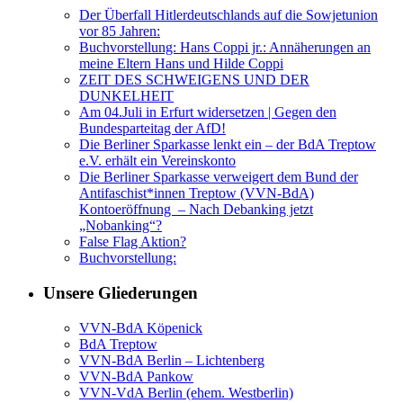
Der Überfall Hitlerdeutschlands auf die Sowjetunion
vor 85 Jahren:
Buchvorstellung: Hans Coppi jr.: Annäherungen an
meine Eltern Hans und Hilde Coppi
ZEIT DES SCHWEIGENS UND DER
DUNKELHEIT
Am 04.Juli in Erfurt widersetzen | Gegen den
Bundesparteitag der AfD!
Die Berliner Sparkasse lenkt ein – der BdA Treptow
e.V. erhält ein Vereinskonto
Die Berliner Sparkasse verweigert dem Bund der
Antifaschist*innen Treptow (VVN-BdA)
Kontoeröffnung – Nach Debanking jetzt
„Nobanking“?
False Flag Aktion?
Buchvorstellung:
Unsere Gliederungen
VVN-BdA Köpenick
BdA Treptow
VVN-BdA Berlin – Lichtenberg
VVN-BdA Pankow
VVN-VdA Berlin (ehem. Westberlin)