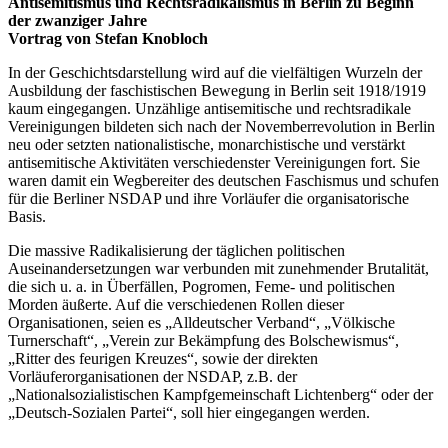
Antisemitismus und Rechtsradikalismus in Berlin zu Beginn
der zwanziger Jahre
Vortrag von Stefan Knobloch
In der Geschichtsdarstellung wird auf die vielfältigen Wurzeln der
Ausbildung der faschistischen Bewegung in Berlin seit 1918/1919
kaum eingegangen. Unzählige antisemitische und rechtsradikale
Vereinigungen bildeten sich nach der Novemberrevolution in Berlin
neu oder setzten nationalistische, monarchistische und verstärkt
antisemitische Aktivitäten verschiedenster Vereinigungen fort. Sie
waren damit ein Wegbereiter des deutschen Faschismus und schufen
für die Berliner NSDAP und ihre Vorläufer die organisatorische
Basis.
Die massive Radikalisierung der täglichen politischen
Auseinandersetzungen war verbunden mit zunehmender Brutalität,
die sich u. a. in Überfällen, Pogromen, Feme- und politischen
Morden äußerte. Auf die verschiedenen Rollen dieser
Organisationen, seien es „Alldeutscher Verband“, „Völkische
Turnerschaft“, „Verein zur Bekämpfung des Bolschewismus“,
„Ritter des feurigen Kreuzes“, sowie der direkten
Vorläuferorganisationen der NSDAP, z.B. der
„Nationalsozialistischen Kampfgemeinschaft Lichtenberg“ oder der
„Deutsch-Sozialen Partei“, soll hier eingegangen werden.