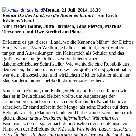
Montag, 21.Juli, 2014, 18.30
Kennst Du das
Land, wo die
Kanonen blühn!
– ein Erich-
Kästner-Abend
Mit Frieder Böhne, Jutta Harnisch, Gina Pietsch, Markus
Tervooren und Uwe Streibel am Piano
Er kannte es gut, dieses „Land, wo die Kanonen blühn“, der Dichter
Erich Kästner. Zwei Weltkriege hatte er miterlebt, deren Vorberei-
tungen und Auswirkungen, ein Kaiserreich als Schüler, und das
größenwahnsinnige Dritte als ein verbotener, aber
daheimgebliebener Schriftsteller. Wie wenig die eine Republik aus
dem ersten, die andere aus dem zweiten großen Krieg gelernt hatte,
war dem blitzgescheiten und wirklichem Dichter Kästner nicht nur
klar, sondern immer Triebkraft, darüber zu schreiben.
Von seinem Freund, und Kollegen Hermann Kesten erfahren wir,
dass er in Deutschland bleiben wollte, um Augenzeuge der
kommenden Gräuel zu sein, also den Roman der Nazidiktatur zu
schreiben. Er stand selbst in der Menge, als seine Bücher auf dem
Bebelplatz in den Flammen landeten.
Und er ahnte, wenn auch nicht
gleich, d
iesen unausdenkbaren, infernalischen Wahnsinn
des
Faschismus, den er später nach dem Ansehen der amerikanischen
Filme von der Befreiung der KZs
sah.
Was in den Lagern geschah,
ist so fürchterlich, dass man darüber nicht schweigen darf und nicht