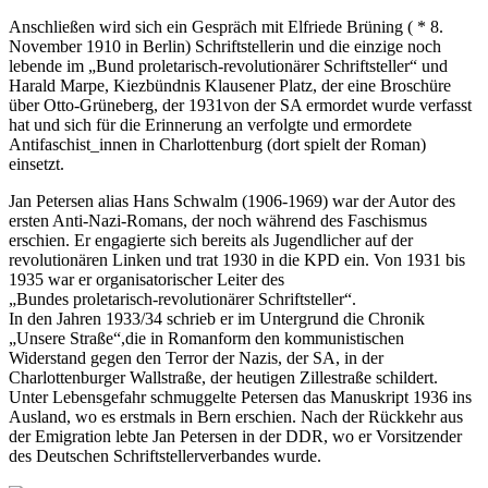
Anschließen wird sich ein Gespräch mit Elfriede Brüning ( * 8.
November 1910 in Berlin) Schriftstellerin und die einzige noch
lebende im „Bund proletarisch-revolutionärer Schriftsteller“ und
Harald Marpe, Kiezbündnis Klausener Platz, der eine Broschüre
über Otto-Grüneberg, der 1931von der SA ermordet wurde verfasst
hat und sich für die Erinnerung an verfolgte und ermordete
Antifaschist_innen in Charlottenburg (dort spielt der Roman)
einsetzt.
Jan Petersen alias Hans Schwalm (1906-1969) war der Autor des
ersten Anti-Nazi-Romans, der noch während des Faschismus
erschien. Er engagierte sich bereits als Jugendlicher auf der
revolutionären Linken und trat 1930 in die KPD ein. Von 1931 bis
1935 war er organisatorischer Leiter des
„Bundes proletarisch-revolutionärer Schriftsteller“.
In den Jahren 1933/34 schrieb er im Untergrund die Chronik
„Unsere Straße“,die in Romanform den kommunistischen
Widerstand gegen den Terror der Nazis, der SA, in der
Charlottenburger Wallstraße, der heutigen Zillestraße schildert.
Unter Lebensgefahr schmuggelte Petersen das Manuskript 1936 ins
Ausland, wo es erstmals in Bern erschien. Nach der Rückkehr aus
der Emigration lebte Jan Petersen in der DDR, wo er Vorsitzender
des Deutschen Schriftstellerverbandes wurde.