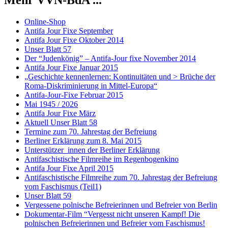
Mehr VVN-BdA ...
Online-Shop
Antifa Jour Fixe September
Antifa Jour Fixe Oktober 2014
Unser Blatt 57
Der “Judenkönig” – Antifa-Jour fixe November 2014
Antifa Jour Fixe Januar 2015
„Geschichte kennenlernen: Kontinuitäten und > Brüche der
Roma-Diskriminierung in Mittel-Europa“
Antifa-Jour-Fixe Februar 2015
Mai 1945 / 2026
Antifa Jour Fixe März
Aktuell Unser Blatt 58
Termine zum 70. Jahrestag der Befreiung
Berliner Erklärung zum 8. Mai 2015
Unterstützer_innen der Berliner Erklärung
Antifaschistische Filmreihe im Regenbogenkino
Antifa Jour Fixe April 2015
Antifaschistische Filmreihe zum 70. Jahrestag der Befreiung
vom Faschismus (Teil1)
Unser Blatt 59
Vergessene polnische Befreierinnen und Befreier von Berlin
Dokumentar-Film “Vergesst nicht unseren Kampf! Die
polnischen Befreierinnen und Befreier vom Faschismus!