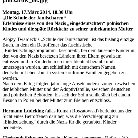
Montag, 17.März 2014, 18.30 Uhr
„Die Schule der Janitscharen“
Erlebnisse eines von den Nazis „eingedeutschten“ polnischen
Kindes und die späte Rückkehr zu seiner unbekannten Mutter
Alojzy Twardeckis „Schule der Janitscharen“ ist das bislang einzige
Buch, in dem ein Betroffener das faschistische
„Eindeutschungsprogramm“ beschreibt, bei dem tausende Kinder in
den von den Nazis besetzten Ländern ihren Eltern gewaltsam
entrissen und in Kinderheimen ihrer Identität beraubt und
umerzogen wurden, um schließlich mit deutschem Namen,
deutschem Lebenslauf in systemkonforme Familien gegeben zu
werden.
Nach dem Krieg folgten jahrelange Auseinandersetzungen zwischen
der leiblichen Mutter und der Adoptivfamilie, zwischen deutschen
und polnischen Behörden, bis sich der Sohn schließlich bei einem
Besuch in Polen bei der Mutter zum Bleiben entschloss.
Hermann Lüdeking
(alias Roman Roszatowski) berichtet aus der
Sicht eines Betroffenen darüber, was die Verschleppung zur
„Eindeutschung“ durch die Nazis für die geraubten Kinder
bedeutete.
Christoph Schwarz
(geraubte Kinder – vergessene Opfer e. V.)