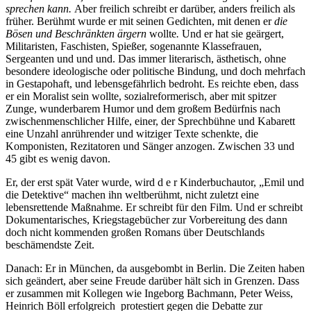
sprechen kann.
Aber freilich schreibt er darüber, anders freilich als
früher. Berühmt wurde er mit seinen Gedichten, mit denen er
die
Bösen und Beschränkten ärgern
wollte
.
Und er hat sie geärgert,
Militaristen, Faschisten, Spießer, sogenannte Klassefrauen,
Sergeanten und und und. Das immer literarisch, ästhetisch, ohne
besondere ideologische oder politische Bindung, und doch mehrfach
in Gestapohaft, und lebensgefährlich bedroht. Es reichte eben, dass
er ein Moralist sein wollte, sozialreformerisch, aber mit spitzer
Zunge, wunderbarem Humor und dem großem Bedürfnis nach
zwischenmenschlicher Hilfe, einer, der Sprechbühne und Kabarett
eine Unzahl anrührender und witziger Texte schenkte, die
Komponisten, Rezitatoren und Sänger anzogen. Zwischen 33 und
45 gibt es wenig davon.
Er, der erst spät Vater wurde, wird d e r Kinderbuchautor, „Emil und
die Detektive“ machen ihn weltberühmt, nicht zuletzt eine
lebensrettende Maßnahme. Er schreibt für den Film. Und er schreibt
Dokumentarisches, Kriegstagebücher zur Vorbereitung des dann
doch nicht kommenden großen Romans über Deutschlands
beschämendste Zeit.
Danach: Er in München, da ausgebombt in Berlin. Die Zeiten haben
sich geändert, aber seine Freude darüber hält sich in Grenzen. Dass
er zusammen mit Kollegen wie Ingeborg Bachmann, Peter Weiss,
Heinrich Böll erfolgreich protestiert gegen die Debatte zur