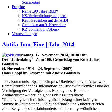
Sommertag
Projekte
Reihe „90 Jahre 1933“
NS-Verherrlichung stoppen!
Kein Gedenken mit der AfD!
Gedenken am 9. November
KZ Sonnenburg/Słońsk
Veranstaltungen
Antifa Jour Fixe | Jahr 2014
Montag, 17. November 2014, 18.30 Uhr
Der “Judenkönig” -Zum 100. Geburtstag von Kurt Julius
Goldstein
(4. November 1914 – 24. September 2007)
Hans Coppi im Gespräch mit André Goldstein
Jude, Kommunist, Spanienkämpfer, Überlebender von Auschwitz,
Ehrenvorsitzender des Internationalen Auschwitz Komitees und der
Vereinigung der Verfolgten des Naziregimes- Bund der
Antifaschisten – über Ihn gibt es vieles zu erzählen:
”Der unvergesslich rheinisch gefärbte Klang seiner kräftigen
Stimme ließ aufhorchen. Die Zuhörerinnen und Zuhörer erlebten
einen Zeugen des 20. Jahrhunderts mit einer ungewöhnlichen