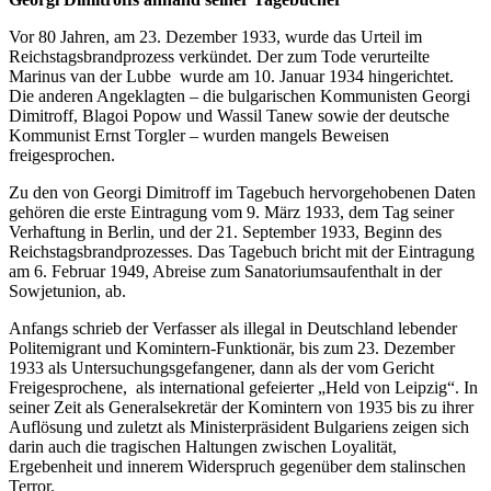
Vor 80 Jahren, am 23. Dezember 1933, wurde das Urteil im
Reichstagsbrandprozess verkündet. Der zum Tode verurteilte
Marinus van der Lubbe wurde am 10. Januar 1934 hingerichtet.
Die anderen Angeklagten – die bulgarischen Kommunisten Georgi
Dimitroff, Blagoi Popow und Wassil Tanew sowie der deutsche
Kommunist Ernst Torgler – wurden mangels Beweisen
freigesprochen.
Zu den von Georgi Dimitroff im Tagebuch hervorgehobenen Daten
gehören die erste Eintragung vom 9. März 1933, dem Tag seiner
Verhaftung in Berlin, und der 21. September 1933, Beginn des
Reichstagsbrandprozesses. Das Tagebuch bricht mit der Eintragung
am 6. Februar 1949, Abreise zum Sanatoriumsaufenthalt in der
Sowjetunion, ab.
Anfangs schrieb der Verfasser als illegal in Deutschland lebender
Politemigrant und Komintern-Funktionär, bis zum 23. Dezember
1933 als Untersuchungsgefangener, dann als der vom Gericht
Freigesprochene, als international gefeierter „Held von Leipzig“. In
seiner Zeit als Generalsekretär der Komintern von 1935 bis zu ihrer
Auflösung und zuletzt als Ministerpräsident Bulgariens zeigen sich
darin auch die tragischen Haltungen zwischen Loyalität,
Ergebenheit und innerem Widerspruch gegenüber dem stalinschen
Terror.