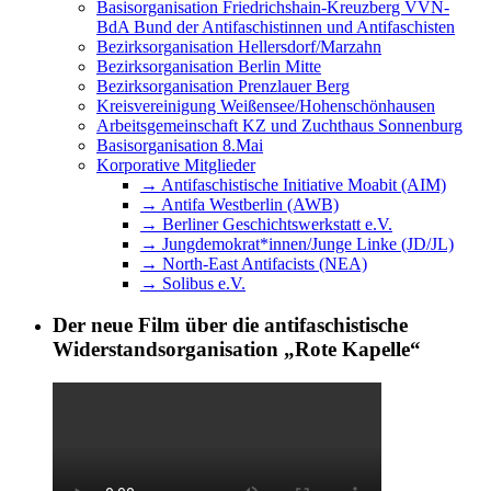
Basisorganisation Friedrichshain-Kreuzberg VVN-
BdA Bund der Antifaschistinnen und Antifaschisten
Bezirksorganisation Hellersdorf/Marzahn
Bezirksorganisation Berlin Mitte
Bezirksorganisation Prenzlauer Berg
Kreisvereinigung Weißensee/Hohenschönhausen
Arbeitsgemeinschaft KZ und Zuchthaus Sonnenburg
Basisorganisation 8.Mai
Korporative Mitglieder
→ Antifaschistische Initiative Moabit (AIM)
→ Antifa Westberlin (AWB)
→ Berliner Geschichtswerkstatt e.V.
→ Jungdemokrat*innen/Junge Linke (JD/JL)
→ North-East Antifacists (NEA)
→ Solibus e.V.
Der neue Film über die antifaschistische
Widerstandsorganisation „Rote Kapelle“