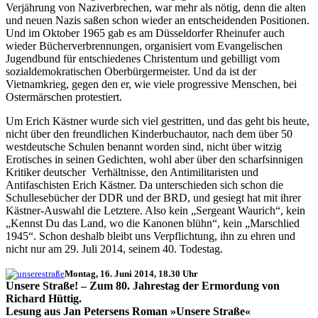
Verjährung von Naziverbrechen, war mehr als nötig, denn die alten
und neuen Nazis saßen schon wieder an entscheidenden Positionen.
Und im Oktober 1965 gab es am Düsseldorfer Rheinufer auch
wieder Bücherverbrennungen, organisiert vom Evangelischen
Jugendbund für entschiedenes Christentum und gebilligt vom
sozialdemokratischen Oberbürgermeister. Und da ist der
Vietnamkrieg, gegen den er, wie viele progressive Menschen, bei
Ostermärschen protestiert.
Um Erich Kästner wurde sich viel gestritten, und das geht bis heute,
nicht über den freundlichen Kinderbuchautor, nach dem über 50
westdeutsche Schulen benannt worden sind, nicht über witzig
Erotisches in seinen Gedichten, wohl aber über den scharfsinnigen
Kritiker deutscher Verhältnisse, den Antimilitaristen und
Antifaschisten Erich Kästner. Da unterschieden sich schon die
Schullesebücher der DDR und der BRD, und gesiegt hat mit ihrer
Kästner-Auswahl die Letztere. Also kein „Sergeant Waurich“, kein
„Kennst Du das Land, wo die Kanonen blühn“, kein „Marschlied
1945“. Schon deshalb bleibt uns Verpflichtung, ihn zu ehren und
nicht nur am 29. Juli 2014, seinem 40. Todestag.
Montag, 16. Juni 2014, 18.30 Uhr
Unsere Straße! – Zum 80. Jahrestag der Ermordung von
Richard Hüttig.
Lesung aus Jan Petersens Roman »Unsere Straße«