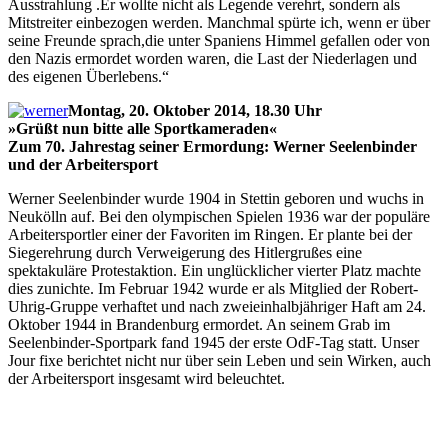
Ausstrahlung .Er wollte nicht als Legende verehrt, sondern als
Mitstreiter einbezogen werden. Manchmal spürte ich, wenn er über
seine Freunde sprach,die unter Spaniens Himmel gefallen oder von
den Nazis ermordet worden waren, die Last der Niederlagen und
des eigenen Überlebens.“
Montag, 20. Oktober 2014, 18.30 Uhr
»Grüßt nun bitte alle Sportkameraden«
Zum 70. Jahrestag seiner Ermordung: Werner Seelenbinder
und der Arbeitersport
Werner Seelenbinder wurde 1904 in Stettin geboren und wuchs in
Neukölln auf. Bei den olympischen Spielen 1936 war der populäre
Arbeitersportler einer der Favoriten im Ringen. Er plante bei der
Siegerehrung durch Verweigerung des Hitlergrußes eine
spektakuläre Protestaktion. Ein unglücklicher vierter Platz machte
dies zunichte. Im Februar 1942 wurde er als Mitglied der Robert-
Uhrig-Gruppe verhaftet und nach zweieinhalbjähriger Haft am 24.
Oktober 1944 in Brandenburg ermordet. An seinem Grab im
Seelenbinder-Sportpark fand 1945 der erste OdF-Tag statt. Unser
Jour fixe berichtet nicht nur über sein Leben und sein Wirken, auch
der Arbeitersport insgesamt wird beleuchtet.