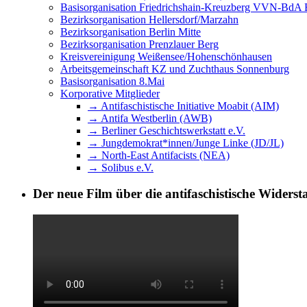
Basisorganisation Friedrichshain-Kreuzberg VVN-BdA Bu
Bezirksorganisation Hellersdorf/Marzahn
Bezirksorganisation Berlin Mitte
Bezirksorganisation Prenzlauer Berg
Kreisvereinigung Weißensee/Hohenschönhausen
Arbeitsgemeinschaft KZ und Zuchthaus Sonnenburg
Basisorganisation 8.Mai
Korporative Mitglieder
→ Antifaschistische Initiative Moabit (AIM)
→ Antifa Westberlin (AWB)
→ Berliner Geschichtswerkstatt e.V.
→ Jungdemokrat*innen/Junge Linke (JD/JL)
→ North-East Antifacists (NEA)
→ Solibus e.V.
Der neue Film über die antifaschistische Widers