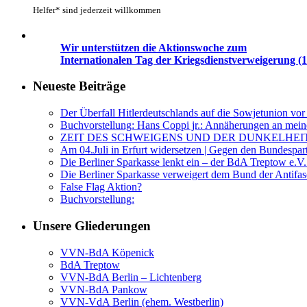
Helfer* sind jederzeit willkommen
Wir unterstützen die Aktionswoche zum
Internationalen Tag der Kriegsdienstverweigerung (1
Neueste Beiträge
Der Überfall Hitlerdeutschlands auf die Sowjetunion vor
Buchvorstellung: Hans Coppi jr.: Annäherungen an mein
ZEIT DES SCHWEIGENS UND DER DUNKELHEI
Am 04.Juli in Erfurt widersetzen | Gegen den Bundespar
Die Berliner Sparkasse lenkt ein – der BdA Treptow e.V.
Die Berliner Sparkasse verweigert dem Bund der Anti
False Flag Aktion?
Buchvorstellung:
Unsere Gliederungen
VVN-BdA Köpenick
BdA Treptow
VVN-BdA Berlin – Lichtenberg
VVN-BdA Pankow
VVN-VdA Berlin (ehem. Westberlin)