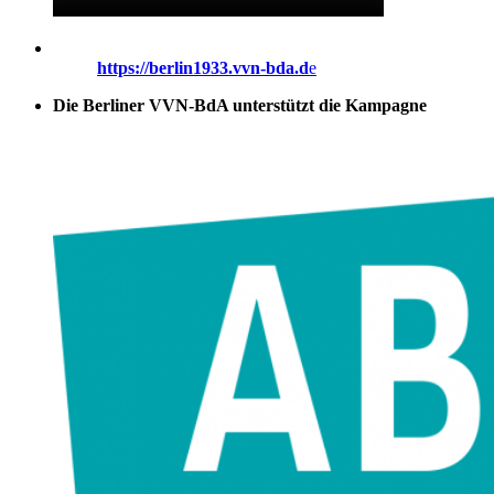
https://berlin1933.vvn-bda.d
e
Die Berliner VVN-BdA unterstützt die Kampagne