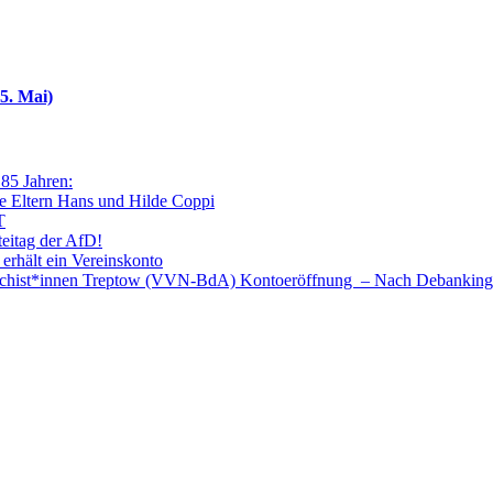
5. Mai)
 85 Jahren:
e Eltern Hans und Hilde Coppi
T
teitag der AfD!
 erhält ein Vereinskonto
faschist*innen Treptow (VVN-BdA) Kontoeröffnung – Nach Debanking