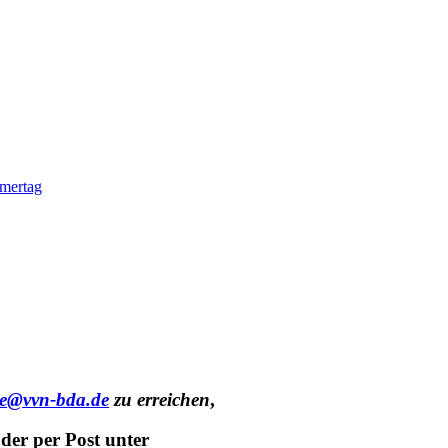
mmertag
te@vvn-bda.de
zu erreichen
,
der per Post unter