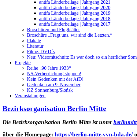
antifa Länderbeilage | Jahrgang 2021
antifa Länderbeilage | Jahrgang 2020
antifa Länderbeilage | Jahrgang 2019
antifa Länderbeilage | Jahrgang 2018
antifa Länderbeilage | Jahrgang 2017
Broschüren und Flugblätter
Broschüre „Fragt uns, wir sind die Letzten.“
Plakate
Literatur
Filme, DVD´s
Neu: Videomitschnitt: Es war doch so ein herrlicher So
Projekte
Reihe „90 Jahre 1933“
NS-Verherrlichung stoppen!
Kein Gedenken mit der AfD!
Gedenken am 9. November
KZ Sonnenburg/Słońsk
Veranstaltungen
Bezirksorganisation Berlin Mitte
Die Bezirksorganisation Berlin Mitte ist unter
berlinmit
über die Homepage:
https://berlin-mitte.vvn-bda.de/
o