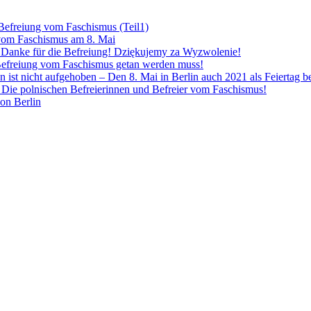
 Befreiung vom Faschismus (Teil1)
 vom Faschismus am 8. Mai
! Danke für die Befreiung! Dziękujemy za Wyzwolenie!
Befreiung vom Faschismus getan werden muss!
n ist nicht aufgehoben – Den 8. Mai in Berlin auch 2021 als Feiertag 
Die polnischen Befreierinnen und Befreier vom Faschismus!
von Berlin