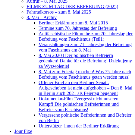
Aufruf – 8. Mai 2025
FILME ZUM TAG DER BEFREIUNG (2025)
Fahrradkorsos – zum 8. Mai 2025
8. Mai – Archiv
Berliner Erklärung zum 8. Mai 2015
Termine zum 70. Jahrestag der Befreiung
Antifaschistische Filmreihe zum 70. Jahrestag der
Befreiung vom Faschismus (Teil1)
Veranstaltungen zum 71. Jahrestag der Befreiung
vom Faschismus am 8. Mai
8. Mai 2020 | Der polnischen Befreiern
gedenken! Danke für die Befreiung! Dziękujemy
za Wyzwolenie!
8. Mai zum Feiertag machen! Was 75 Jahre nach
Befreiung vom Faschismus getan werden muss!
Offener Brief an den Berliner Senat :
Aufgeschoben ist nicht aufgehoben – Den 8. Mai
in Berlin auch 2021 als Feiertag begehen!
Dokumentar-Film “Vergesst nicht unseren
Kampf! Die polnischen Befreierinnen und
Befreier vom Faschismus!
Vergessene polnische Befreierinnen und Befreier
von Berlin
Unterstützer_innen der Berliner Erklärung
Jour Fixe