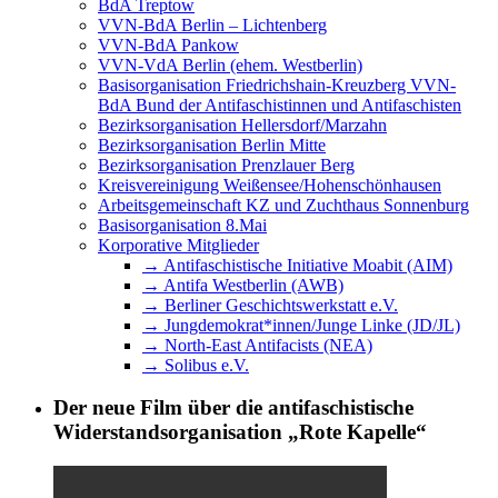
BdA Treptow
VVN-BdA Berlin – Lichtenberg
VVN-BdA Pankow
VVN-VdA Berlin (ehem. Westberlin)
Basisorganisation Friedrichshain-Kreuzberg VVN-
BdA Bund der Antifaschistinnen und Antifaschisten
Bezirksorganisation Hellersdorf/Marzahn
Bezirksorganisation Berlin Mitte
Bezirksorganisation Prenzlauer Berg
Kreisvereinigung Weißensee/Hohenschönhausen
Arbeitsgemeinschaft KZ und Zuchthaus Sonnenburg
Basisorganisation 8.Mai
Korporative Mitglieder
→ Antifaschistische Initiative Moabit (AIM)
→ Antifa Westberlin (AWB)
→ Berliner Geschichtswerkstatt e.V.
→ Jungdemokrat*innen/Junge Linke (JD/JL)
→ North-East Antifacists (NEA)
→ Solibus e.V.
Der neue Film über die antifaschistische
Widerstandsorganisation „Rote Kapelle“