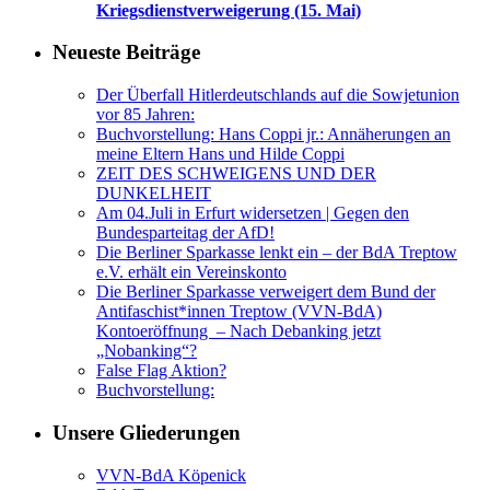
Kriegsdienstverweigerung (15. Mai)
Neueste Beiträge
Der Überfall Hitlerdeutschlands auf die Sowjetunion
vor 85 Jahren:
Buchvorstellung: Hans Coppi jr.: Annäherungen an
meine Eltern Hans und Hilde Coppi
ZEIT DES SCHWEIGENS UND DER
DUNKELHEIT
Am 04.Juli in Erfurt widersetzen | Gegen den
Bundesparteitag der AfD!
Die Berliner Sparkasse lenkt ein – der BdA Treptow
e.V. erhält ein Vereinskonto
Die Berliner Sparkasse verweigert dem Bund der
Antifaschist*innen Treptow (VVN-BdA)
Kontoeröffnung – Nach Debanking jetzt
„Nobanking“?
False Flag Aktion?
Buchvorstellung:
Unsere Gliederungen
VVN-BdA Köpenick