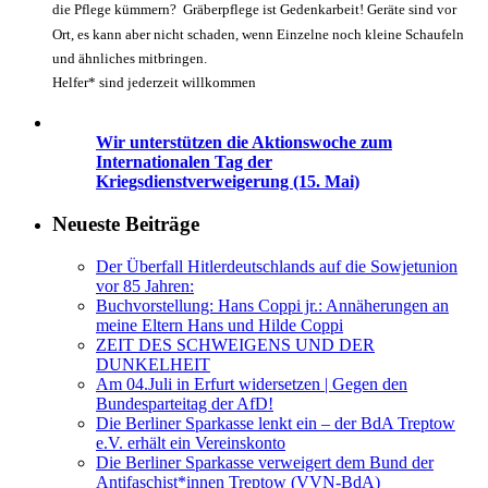
die Pflege kümmern? Gräberpflege ist Gedenkarbeit! Geräte sind vor
Ort, es kann aber nicht schaden, wenn Einzelne noch kleine Schaufeln
und ähnliches mitbringen.
Helfer* sind jederzeit willkommen
Wir unterstützen die Aktionswoche zum
Internationalen Tag der
Kriegsdienstverweigerung (15. Mai)
Neueste Beiträge
Der Überfall Hitlerdeutschlands auf die Sowjetunion
vor 85 Jahren:
Buchvorstellung: Hans Coppi jr.: Annäherungen an
meine Eltern Hans und Hilde Coppi
ZEIT DES SCHWEIGENS UND DER
DUNKELHEIT
Am 04.Juli in Erfurt widersetzen | Gegen den
Bundesparteitag der AfD!
Die Berliner Sparkasse lenkt ein – der BdA Treptow
e.V. erhält ein Vereinskonto
Die Berliner Sparkasse verweigert dem Bund der
Antifaschist*innen Treptow (VVN-BdA)