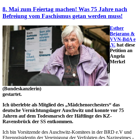
8. Mai zum Feiertag machen! Was 75 Jahre nach
Befreiung vom Faschismus getan werden muss!
Esther
Bejarano &
VVN-BdA e​
.​V.
hat diese
Petition an
Angela
Merkel
(Bundeskanzlerin)
gestartet.
Ich überlebte als Mitglied des „Mädchenorchesters“ das
deutsche Vernichtungslager Auschwitz und konnte vor 75
Jahren auf dem Todesmarsch der Häftlinge des KZ-
Ravensbrück der SS entkommen.
Ich bin Vorsitzende des Auschwitz-Komitees in der BRD e.V und
Ehrenpräsidentin der Vereinigung der Verfolgten des Naziregimes -