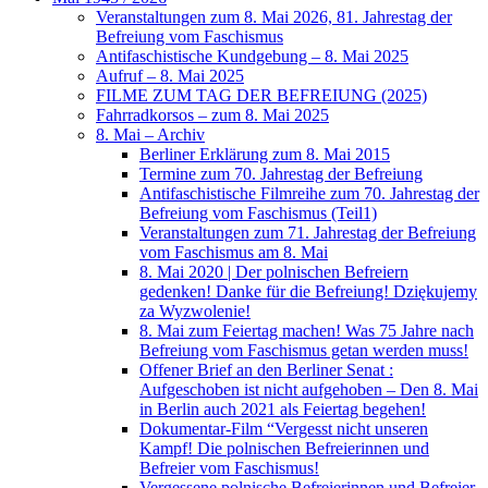
Veranstaltungen zum 8. Mai 2026, 81. Jahrestag der
Befreiung vom Faschismus
Antifaschistische Kundgebung – 8. Mai 2025
Aufruf – 8. Mai 2025
FILME ZUM TAG DER BEFREIUNG (2025)
Fahrradkorsos – zum 8. Mai 2025
8. Mai – Archiv
Berliner Erklärung zum 8. Mai 2015
Termine zum 70. Jahrestag der Befreiung
Antifaschistische Filmreihe zum 70. Jahrestag der
Befreiung vom Faschismus (Teil1)
Veranstaltungen zum 71. Jahrestag der Befreiung
vom Faschismus am 8. Mai
8. Mai 2020 | Der polnischen Befreiern
gedenken! Danke für die Befreiung! Dziękujemy
za Wyzwolenie!
8. Mai zum Feiertag machen! Was 75 Jahre nach
Befreiung vom Faschismus getan werden muss!
Offener Brief an den Berliner Senat :
Aufgeschoben ist nicht aufgehoben – Den 8. Mai
in Berlin auch 2021 als Feiertag begehen!
Dokumentar-Film “Vergesst nicht unseren
Kampf! Die polnischen Befreierinnen und
Befreier vom Faschismus!
Vergessene polnische Befreierinnen und Befreier