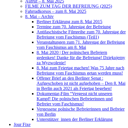
Aufruf – 8. Mai 2025
FILME ZUM TAG DER BEFREIUNG (2025)
Fahrradkorsos – zum 8. Mai 2025
8. Mai – Archiv
Berliner Erklärung zum 8. Mai 2015
Termine zum 70. Jahrestag der Befreiung
Antifaschistische Filmreihe zum 70. Jahrestag der
Befreiung vom Faschismus (Teil1)
Veranstaltungen zum 71. Jahrestag der Befreiung
vom Faschismus am 8. Mai
8. Mai 2020 | Der polnischen Befreiern
gedenken! Danke für die Befreiung! Dziękujemy
za Wyzwolenie!
8. Mai zum Feiertag machen! Was 75 Jahre nach
Befreiung vom Faschismus getan werden muss!
Offener Brief an den Berliner Senat :
Aufgeschoben ist nicht aufgehoben – Den 8. Mai
in Berlin auch 2021 als Feiertag begehen!
Dokumentar-Film “Vergesst nicht unseren
Kampf! Die polnischen Befreierinnen und
Befreier vom Faschismus!
Vergessene polnische Befreierinnen und Befreier
von Berlin
Unterstützer_innen der Berliner Erklärung
Jour Fixe