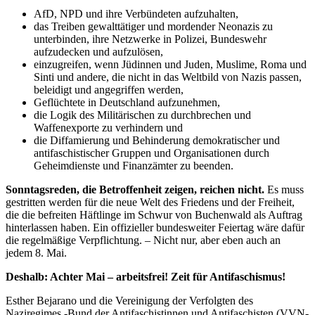
AfD, NPD und ihre Verbündeten aufzuhalten,
das Treiben gewalttätiger und mordender Neonazis zu
unterbinden, ihre Netzwerke in Polizei, Bundeswehr
aufzudecken und aufzulösen,
einzugreifen, wenn Jüdinnen und Juden, Muslime, Roma und
Sinti und andere, die nicht in das Weltbild von Nazis passen,
beleidigt und angegriffen werden,
Geflüchtete in Deutschland aufzunehmen,
die Logik des Militärischen zu durchbrechen und
Waffenexporte zu verhindern und
die Diffamierung und Behinderung demokratischer und
antifaschistischer Gruppen und Organisationen durch
Geheimdienste und Finanzämter zu beenden.
Sonntagsreden, die Betroffenheit zeigen, reichen nicht.
Es muss
gestritten werden für die neue Welt des Friedens und der Freiheit,
die die befreiten Häftlinge im Schwur von Buchenwald als Auftrag
hinterlassen haben. Ein offizieller bundesweiter Feiertag wäre dafür
die regelmäßige Verpflichtung. – Nicht nur, aber eben auch an
jedem 8. Mai.
Deshalb: Achter Mai – arbeitsfrei! Zeit für Antifaschismus!
Esther Bejarano und die Vereinigung der Verfolgten des
Naziregimes -Bund der Antifaschistinnen und Antifaschisten (VVN-