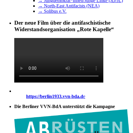
→ Jungdemokrat*innen/Junge Linke (JD/JL)
→ North-East Antifacists (NEA)
→ Solibus e.V.
Der neue Film über die antifaschistische
Widerstandsorganisation „Rote Kapelle“
https://berlin1933.vvn-bda.d
e
Die Berliner VVN-BdA unterstützt die Kampagne