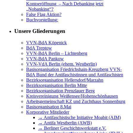
Kontoeröffnung – Nach Debanking jetzt
„Nobanking“?
False Flag Aktion?
Buchvorstellung:
Unsere Gliederungen
VVN-BdA Köpenick
BdA Treptow
VVN-BdA Berlin – Lichtenberg
VVN-BdA Pankow
VVN-VdA Berlin (ehem. Westberlin)
Basisorganisation Friedrichshain-Kreuzberg VVN-
BdA Bund der Antifaschistinnen und Antifaschisten
Bezirksorganisation Hellersdorf/Marzahn
Bezirksorganisation Berlin Mitte
Bezirksorganisation Prenzlauer Berg
Kreisvereinigung Weißensee/Hohenschönhausen
Arbeitsgemeinschaft KZ und Zuchthaus Sonnenburg
Basisorganisation 8.Mai
Korporative Mitglieder
→ Antifaschistische Initiative Moabit (AIM)
→ Antifa Westberlin (AWB)
→ Berliner Geschichtswerkstatt e.V.