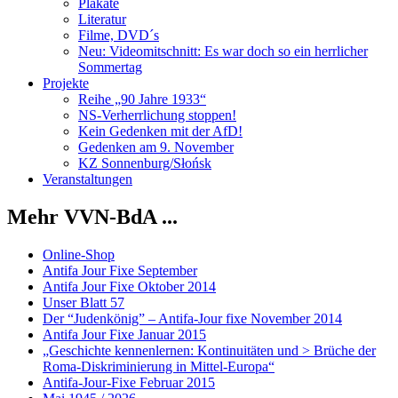
Plakate
Literatur
Filme, DVD´s
Neu: Videomitschnitt: Es war doch so ein herrlicher
Sommertag
Projekte
Reihe „90 Jahre 1933“
NS-Verherrlichung stoppen!
Kein Gedenken mit der AfD!
Gedenken am 9. November
KZ Sonnenburg/Słońsk
Veranstaltungen
Mehr VVN-BdA ...
Online-Shop
Antifa Jour Fixe September
Antifa Jour Fixe Oktober 2014
Unser Blatt 57
Der “Judenkönig” – Antifa-Jour fixe November 2014
Antifa Jour Fixe Januar 2015
„Geschichte kennenlernen: Kontinuitäten und > Brüche der
Roma-Diskriminierung in Mittel-Europa“
Antifa-Jour-Fixe Februar 2015