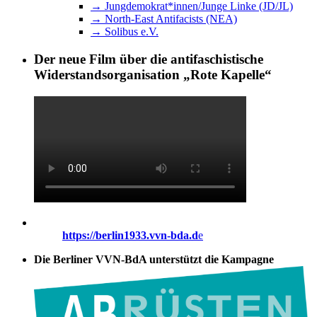
→ Jungdemokrat*innen/Junge Linke (JD/JL)
→ North-East Antifacists (NEA)
→ Solibus e.V.
Der neue Film über die antifaschistische
Widerstandsorganisation „Rote Kapelle“
https://berlin1933.vvn-bda.d
e
Die Berliner VVN-BdA unterstützt die Kampagne