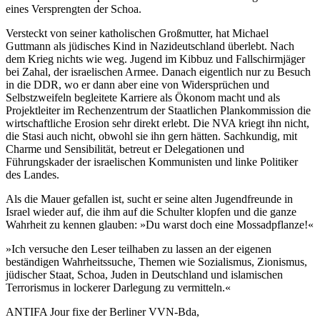
eines Versprengten der Schoa.
Versteckt von seiner katholischen Großmutter, hat Michael
Guttmann als jüdisches Kind in Nazideutschland überlebt. Nach
dem Krieg nichts wie weg. Jugend im Kibbuz und Fallschirmjäger
bei Zahal, der israelischen Armee. Danach eigentlich nur zu Besuch
in die DDR, wo er dann aber eine von Widersprüchen und
Selbstzweifeln begleitete Karriere als Ökonom macht und als
Projektleiter im Rechenzentrum der Staatlichen Plankommission die
wirtschaftliche Erosion sehr direkt erlebt. Die NVA kriegt ihn nicht,
die Stasi auch nicht, obwohl sie ihn gern hätten. Sachkundig, mit
Charme und Sensibilität, betreut er Delegationen und
Führungskader der israelischen Kommunisten und linke Politiker
des Landes.
Als die Mauer gefallen ist, sucht er seine alten Jugendfreunde in
Israel wieder auf, die ihm auf die Schulter klopfen und die ganze
Wahrheit zu kennen glauben: »Du warst doch eine Mossadpflanze!«
»Ich versuche den Leser teilhaben zu lassen an der eigenen
beständigen Wahrheitssuche, Themen wie Sozialismus, Zionismus,
jüdischer Staat, Schoa, Juden in Deutschland und islamischen
Terrorismus in lockerer Darlegung zu vermitteln.«
ANTIFA Jour fixe der Berliner VVN-Bda,