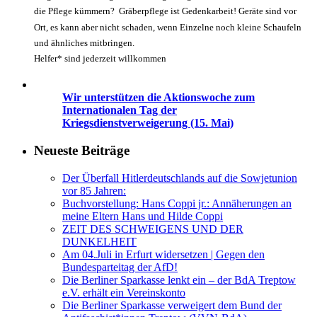
die Pflege kümmern? Gräberpflege ist Gedenkarbeit! Geräte sind vor
Ort, es kann aber nicht schaden, wenn Einzelne noch kleine Schaufeln
und ähnliches mitbringen.
Helfer* sind jederzeit willkommen
Wir unterstützen die Aktionswoche zum
Internationalen Tag der
Kriegsdienstverweigerung (15. Mai)
Neueste Beiträge
Der Überfall Hitlerdeutschlands auf die Sowjetunion
vor 85 Jahren:
Buchvorstellung: Hans Coppi jr.: Annäherungen an
meine Eltern Hans und Hilde Coppi
ZEIT DES SCHWEIGENS UND DER
DUNKELHEIT
Am 04.Juli in Erfurt widersetzen | Gegen den
Bundesparteitag der AfD!
Die Berliner Sparkasse lenkt ein – der BdA Treptow
e.V. erhält ein Vereinskonto
Die Berliner Sparkasse verweigert dem Bund der