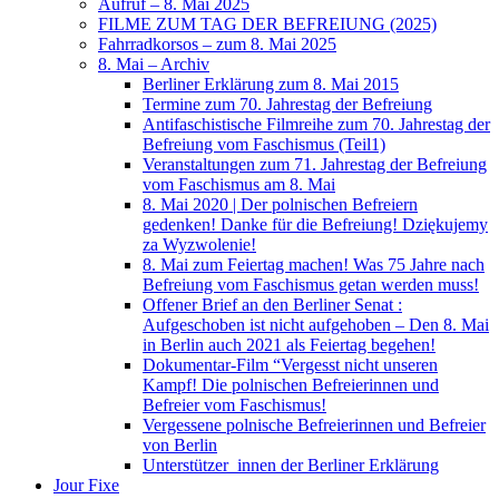
Aufruf – 8. Mai 2025
FILME ZUM TAG DER BEFREIUNG (2025)
Fahrradkorsos – zum 8. Mai 2025
8. Mai – Archiv
Berliner Erklärung zum 8. Mai 2015
Termine zum 70. Jahrestag der Befreiung
Antifaschistische Filmreihe zum 70. Jahrestag der
Befreiung vom Faschismus (Teil1)
Veranstaltungen zum 71. Jahrestag der Befreiung
vom Faschismus am 8. Mai
8. Mai 2020 | Der polnischen Befreiern
gedenken! Danke für die Befreiung! Dziękujemy
za Wyzwolenie!
8. Mai zum Feiertag machen! Was 75 Jahre nach
Befreiung vom Faschismus getan werden muss!
Offener Brief an den Berliner Senat :
Aufgeschoben ist nicht aufgehoben – Den 8. Mai
in Berlin auch 2021 als Feiertag begehen!
Dokumentar-Film “Vergesst nicht unseren
Kampf! Die polnischen Befreierinnen und
Befreier vom Faschismus!
Vergessene polnische Befreierinnen und Befreier
von Berlin
Unterstützer_innen der Berliner Erklärung
Jour Fixe