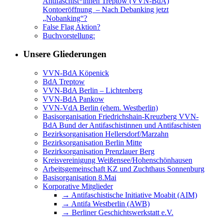
Antifaschist*innen Treptow (VVN-BdA)
Kontoeröffnung – Nach Debanking jetzt
„Nobanking“?
False Flag Aktion?
Buchvorstellung:
Unsere Gliederungen
VVN-BdA Köpenick
BdA Treptow
VVN-BdA Berlin – Lichtenberg
VVN-BdA Pankow
VVN-VdA Berlin (ehem. Westberlin)
Basisorganisation Friedrichshain-Kreuzberg VVN-
BdA Bund der Antifaschistinnen und Antifaschisten
Bezirksorganisation Hellersdorf/Marzahn
Bezirksorganisation Berlin Mitte
Bezirksorganisation Prenzlauer Berg
Kreisvereinigung Weißensee/Hohenschönhausen
Arbeitsgemeinschaft KZ und Zuchthaus Sonnenburg
Basisorganisation 8.Mai
Korporative Mitglieder
→ Antifaschistische Initiative Moabit (AIM)
→ Antifa Westberlin (AWB)
→ Berliner Geschichtswerkstatt e.V.