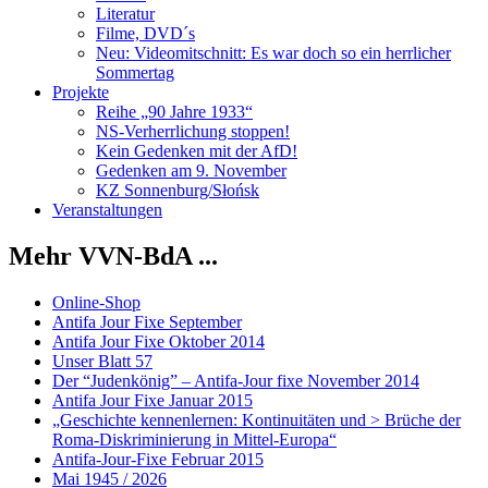
Literatur
Filme, DVD´s
Neu: Videomitschnitt: Es war doch so ein herrlicher
Sommertag
Projekte
Reihe „90 Jahre 1933“
NS-Verherrlichung stoppen!
Kein Gedenken mit der AfD!
Gedenken am 9. November
KZ Sonnenburg/Słońsk
Veranstaltungen
Mehr VVN-BdA ...
Online-Shop
Antifa Jour Fixe September
Antifa Jour Fixe Oktober 2014
Unser Blatt 57
Der “Judenkönig” – Antifa-Jour fixe November 2014
Antifa Jour Fixe Januar 2015
„Geschichte kennenlernen: Kontinuitäten und > Brüche der
Roma-Diskriminierung in Mittel-Europa“
Antifa-Jour-Fixe Februar 2015
Mai 1945 / 2026