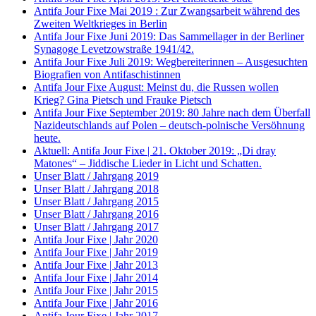
Antifa Jour Fixe Mai 2019 : Zur Zwangsarbeit während des
Zweiten Weltkrieges in Berlin
Antifa Jour Fixe Juni 2019: Das Sammellager in der Berliner
Synagoge Levetzowstraße 1941/42.
Antifa Jour Fixe Juli 2019: Wegbereiterinnen – Ausgesuchten
Biografien von Antifaschistinnen
Antifa Jour Fixe August: Meinst du, die Russen wollen
Krieg? Gina Pietsch und Frauke Pietsch
Antifa Jour Fixe September 2019: 80 Jahre nach dem Überfall
Nazideutschlands auf Polen – deutsch-polnische Versöhnung
heute.
Aktuell: Antifa Jour Fixe | 21. Oktober 2019: „Di dray
Matones“ – Jiddische Lieder in Licht und Schatten.
Unser Blatt / Jahrgang 2019
Unser Blatt / Jahrgang 2018
Unser Blatt / Jahrgang 2015
Unser Blatt / Jahrgang 2016
Unser Blatt / Jahrgang 2017
Antifa Jour Fixe | Jahr 2020
Antifa Jour Fixe | Jahr 2019
Antifa Jour Fixe | Jahr 2013
Antifa Jour Fixe | Jahr 2014
Antifa Jour Fixe | Jahr 2015
Antifa Jour Fixe | Jahr 2016
Antifa Jour Fixe | Jahr 2017