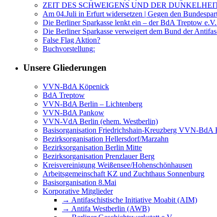
ZEIT DES SCHWEIGENS UND DER DUNKELHEI
Am 04.Juli in Erfurt widersetzen | Gegen den Bundespar
Die Berliner Sparkasse lenkt ein – der BdA Treptow e.V.
Die Berliner Sparkasse verweigert dem Bund der Anti
False Flag Aktion?
Buchvorstellung:
Unsere Gliederungen
VVN-BdA Köpenick
BdA Treptow
VVN-BdA Berlin – Lichtenberg
VVN-BdA Pankow
VVN-VdA Berlin (ehem. Westberlin)
Basisorganisation Friedrichshain-Kreuzberg VVN-BdA Bu
Bezirksorganisation Hellersdorf/Marzahn
Bezirksorganisation Berlin Mitte
Bezirksorganisation Prenzlauer Berg
Kreisvereinigung Weißensee/Hohenschönhausen
Arbeitsgemeinschaft KZ und Zuchthaus Sonnenburg
Basisorganisation 8.Mai
Korporative Mitglieder
→ Antifaschistische Initiative Moabit (AIM)
→ Antifa Westberlin (AWB)