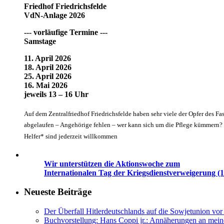
Friedhof Friedrichsfelde
VdN-Anlage 2026
--- vorläufige Termine ---
Samstage
11. April 2026
18. April 2026
25. April 2026
16. Mai 2026
jeweils 13 – 16 Uhr
Auf dem Zentralfriedhof Friedrichsfelde haben sehr viele der Opfer des Fa
abgelaufen – Angehörige fehlen – wer kann sich um die Pflege kümmern? G
Helfer* sind jederzeit willkommen
Wir unterstützen die Aktionswoche zum
Internationalen Tag der Kriegsdienstverweigerung (1
Neueste Beiträge
Der Überfall Hitlerdeutschlands auf die Sowjetunion vor
Buchvorstellung: Hans Coppi jr.: Annäherungen an mein