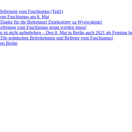
 Befreiung vom Faschismus (Teil1)
 vom Faschismus am 8. Mai
! Danke für die Befreiung! Dziękujemy za Wyzwolenie!
Befreiung vom Faschismus getan werden muss!
n ist nicht aufgehoben – Den 8. Mai in Berlin auch 2021 als Feiertag 
Die polnischen Befreierinnen und Befreier vom Faschismus!
von Berlin