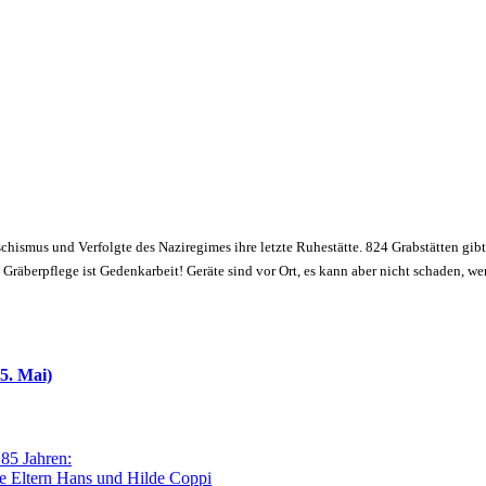
schismus und Verfolgte des Naziregimes ihre letzte Ruhestätte. 824 Grabstätten gibt
räberpflege ist Gedenkarbeit! Geräte sind vor Ort, es kann aber nicht schaden, w
5. Mai)
 85 Jahren:
e Eltern Hans und Hilde Coppi