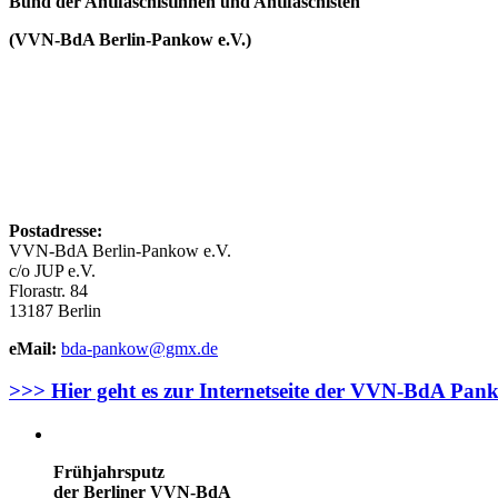
Bund der Antifaschistinnen und Antifaschisten
(VVN-BdA Berlin-Pankow e.V.)
Postadresse:
VVN-BdA Berlin-Pankow e.V.
c/o JUP e.V.
Florastr. 84
13187 Berlin
eMail:
bda-pankow@gmx.de
>>> Hier geht es zur Internetseite der VVN-BdA Pan
Frühjahrsputz
der Berliner VVN-BdA