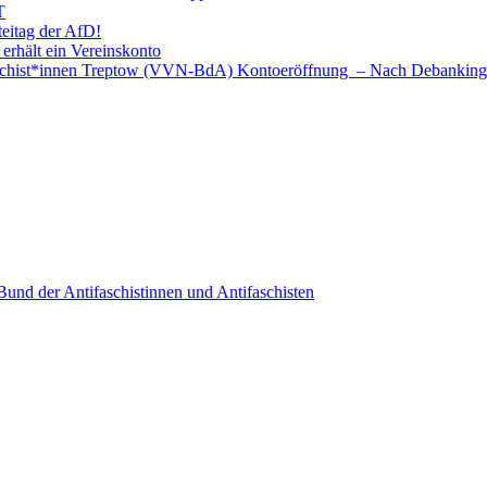
T
teitag der AfD!
 erhält ein Vereinskonto
faschist*innen Treptow (VVN-BdA) Kontoeröffnung – Nach Debanking
nd der Antifaschistinnen und Antifaschisten