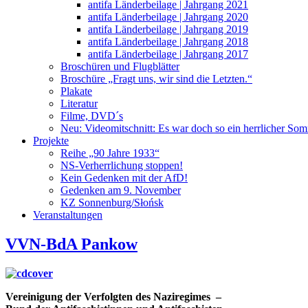
antifa Länderbeilage | Jahrgang 2021
antifa Länderbeilage | Jahrgang 2020
antifa Länderbeilage | Jahrgang 2019
antifa Länderbeilage | Jahrgang 2018
antifa Länderbeilage | Jahrgang 2017
Broschüren und Flugblätter
Broschüre „Fragt uns, wir sind die Letzten.“
Plakate
Literatur
Filme, DVD´s
Neu: Videomitschnitt: Es war doch so ein herrlicher So
Projekte
Reihe „90 Jahre 1933“
NS-Verherrlichung stoppen!
Kein Gedenken mit der AfD!
Gedenken am 9. November
KZ Sonnenburg/Słońsk
Veranstaltungen
VVN-BdA Pankow
Vereinigung der Verfolgten des Naziregimes –