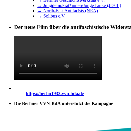
→ Berliner Geschichtswerkstatt e.V.
→ Jungdemokrat*innen/Junge Linke (JD/JL)
→ North-East Antifacists (NEA)
→ Solibus e.V.
Der neue Film über die antifaschistische Widers
https://berlin1933.vvn-bda.d
e
Die Berliner VVN-BdA unterstützt die Kampagne