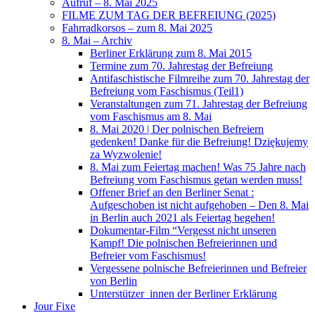
Aufruf – 8. Mai 2025
FILME ZUM TAG DER BEFREIUNG (2025)
Fahrradkorsos – zum 8. Mai 2025
8. Mai – Archiv
Berliner Erklärung zum 8. Mai 2015
Termine zum 70. Jahrestag der Befreiung
Antifaschistische Filmreihe zum 70. Jahrestag der
Befreiung vom Faschismus (Teil1)
Veranstaltungen zum 71. Jahrestag der Befreiung
vom Faschismus am 8. Mai
8. Mai 2020 | Der polnischen Befreiern
gedenken! Danke für die Befreiung! Dziękujemy
za Wyzwolenie!
8. Mai zum Feiertag machen! Was 75 Jahre nach
Befreiung vom Faschismus getan werden muss!
Offener Brief an den Berliner Senat :
Aufgeschoben ist nicht aufgehoben – Den 8. Mai
in Berlin auch 2021 als Feiertag begehen!
Dokumentar-Film “Vergesst nicht unseren
Kampf! Die polnischen Befreierinnen und
Befreier vom Faschismus!
Vergessene polnische Befreierinnen und Befreier
von Berlin
Unterstützer_innen der Berliner Erklärung
Jour Fixe