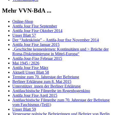
Mehr VVN-BdA ...
Online-Shop
Antifa Jour Fixe September
Antifa Jour Fixe Oktober 2014
Unser Blatt 57
Der “Judenkönig” – Antifa-Jour fixe November 2014
Antifa Jour Fixe Januar 2015
„Geschichte kennenlernen: Kontinuitäten und > Brüche der
Roma-Diskriminierung in Mittel-Europa“
Antifa-Jour-Fixe Februar 2015
Mai 1945 / 2026
Antifa Jour Fixe März
Aktuell Unser Blatt 58
Termine zum 70. Jahrestag der Befreiung
Berliner Erklärung zum 8. Mai 2015
Unterstützer_innen der Berliner Erklärung
Antifaschistische Filmreihe im Regenbogenkino
Antifa Jour Fixe April 2015
Antifaschistische Filmreihe zum 70. Jahrestag der Befreiung
vom Faschismus (Teil1)
Unser Blatt 59
Vergessene polnische Befreierinnen und Befreier von Berlin