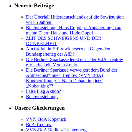
Neueste Beiträge
Der Überfall Hitlerdeutschlands auf die Sowjetunion
vor 85 Jahren:
Buchvorstellung: Hans Coppi jr.: Annäherungen an
meine Eltern Hans und Hilde Coppi
ZEIT DES SCHWEIGENS UND DER
DUNKELHEIT
Am 04.Juli in Erfurt widersetzen | Gegen den
Bundesparteitag der AfD!
Die Berliner Sparkasse lenkt ein – der BdA Treptow
e.V. erhält ein Vereinskonto
Die Berliner Sparkasse verweigert dem Bund der
Antifaschist*innen Treptow (VVN-BdA)
Kontoeröffnung – Nach Debanking jetzt
„Nobanking“?
False Flag Aktion?
Buchvorstellung:
Unsere Gliederungen
VVN-BdA Köpenick
BdA Treptow
VVN-BdA Berlin – Lichtenberg