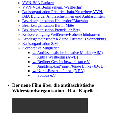
VVN-BdA Pankow
VVN-VdA Berlin (ehem. Westberlin)
Basisorganisation Friedrichshain-Kreuzberg VVN-
BdA Bund der Antifaschistinnen und Antifaschisten
Bezirksorganisation Hellersdorf/Marzahn
Bezirksorganisation Berlin Mitte
Bezirksorganisation Prenzlauer Berg
Kreisvereinigung Weißensee/Hohenschönhausen
Arbeitsgemeinschaft KZ und Zuchthaus Sonnenburg
Basisorganisation 8.Mai
Korporative Mitglieder
→ Antifaschistische Initiative Moabit (AIM)
→ Antifa Westberlin (AWB)
→ Berliner Geschichtswerkstatt e.V.
→ Jungdemokrat*innen/Junge Linke (JD/JL)
→ North-East Antifacists (NEA)
→ Solibus e.V.
Der neue Film über die antifaschistische
Widerstandsorganisation „Rote Kapelle“