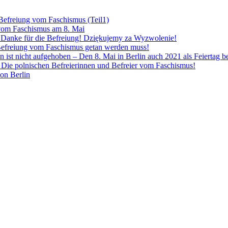
 Befreiung vom Faschismus (Teil1)
 vom Faschismus am 8. Mai
! Danke für die Befreiung! Dziękujemy za Wyzwolenie!
Befreiung vom Faschismus getan werden muss!
n ist nicht aufgehoben – Den 8. Mai in Berlin auch 2021 als Feiertag 
Die polnischen Befreierinnen und Befreier vom Faschismus!
von Berlin