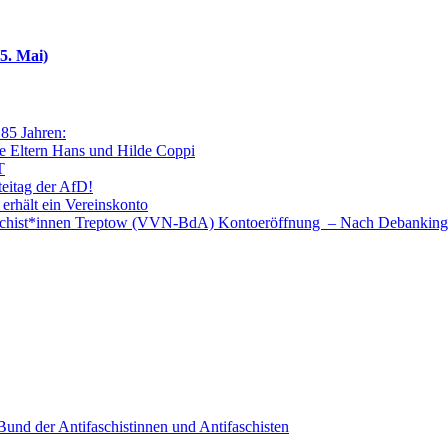
5. Mai)
 85 Jahren:
e Eltern Hans und Hilde Coppi
T
teitag der AfD!
 erhält ein Vereinskonto
faschist*innen Treptow (VVN-BdA) Kontoeröffnung – Nach Debanking
nd der Antifaschistinnen und Antifaschisten