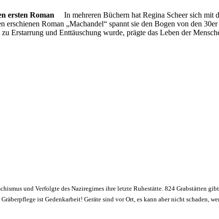
en ersten Roman
In mehreren Büchern hat Regina Scheer sich mit de
en erschienen Roman „Machandel“ spannt sie den Bogen von den 30er J
u Erstarrung und Enttäuschung wurde, prägte das Leben der Menschen,
schismus und Verfolgte des Naziregimes ihre letzte Ruhestätte. 824 Grabstätten gibt
räberpflege ist Gedenkarbeit! Geräte sind vor Ort, es kann aber nicht schaden, w