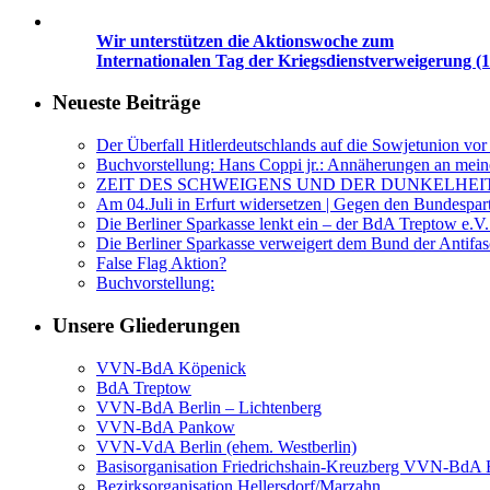
Wir unterstützen die Aktionswoche zum
Internationalen Tag der Kriegsdienstverweigerung (1
Neueste Beiträge
Der Überfall Hitlerdeutschlands auf die Sowjetunion vor
Buchvorstellung: Hans Coppi jr.: Annäherungen an mein
ZEIT DES SCHWEIGENS UND DER DUNKELHEI
Am 04.Juli in Erfurt widersetzen | Gegen den Bundespar
Die Berliner Sparkasse lenkt ein – der BdA Treptow e.V.
Die Berliner Sparkasse verweigert dem Bund der Anti
False Flag Aktion?
Buchvorstellung:
Unsere Gliederungen
VVN-BdA Köpenick
BdA Treptow
VVN-BdA Berlin – Lichtenberg
VVN-BdA Pankow
VVN-VdA Berlin (ehem. Westberlin)
Basisorganisation Friedrichshain-Kreuzberg VVN-BdA Bu
Bezirksorganisation Hellersdorf/Marzahn