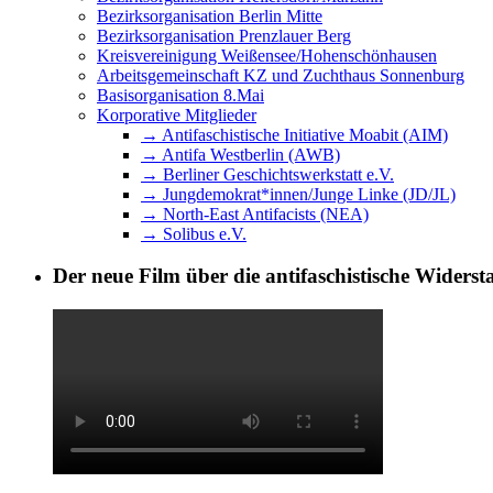
Bezirksorganisation Berlin Mitte
Bezirksorganisation Prenzlauer Berg
Kreisvereinigung Weißensee/Hohenschönhausen
Arbeitsgemeinschaft KZ und Zuchthaus Sonnenburg
Basisorganisation 8.Mai
Korporative Mitglieder
→ Antifaschistische Initiative Moabit (AIM)
→ Antifa Westberlin (AWB)
→ Berliner Geschichtswerkstatt e.V.
→ Jungdemokrat*innen/Junge Linke (JD/JL)
→ North-East Antifacists (NEA)
→ Solibus e.V.
Der neue Film über die antifaschistische Widers