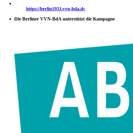
https://berlin1933.vvn-bda.d
e
Die Berliner VVN-BdA unterstützt die Kampagne