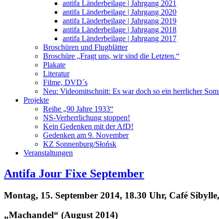
antifa Länderbeilage | Jahrgang 2021
antifa Länderbeilage | Jahrgang 2020
antifa Länderbeilage | Jahrgang 2019
antifa Länderbeilage | Jahrgang 2018
antifa Länderbeilage | Jahrgang 2017
Broschüren und Flugblätter
Broschüre „Fragt uns, wir sind die Letzten.“
Plakate
Literatur
Filme, DVD´s
Neu: Videomitschnitt: Es war doch so ein herrlicher So
Projekte
Reihe „90 Jahre 1933“
NS-Verherrlichung stoppen!
Kein Gedenken mit der AfD!
Gedenken am 9. November
KZ Sonnenburg/Słońsk
Veranstaltungen
Antifa Jour Fixe September
Montag, 15. September 2014, 18.30 Uhr, Café Sibylle
„Machandel“ (August 2014)