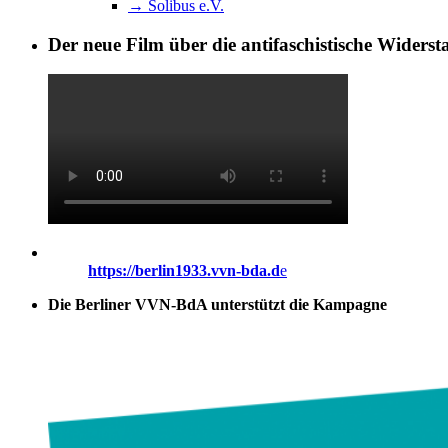
→ Solibus e.V.
Der neue Film über die antifaschistische Widers
https://berlin1933.vvn-bda.d
e
Die Berliner VVN-BdA unterstützt die Kampagne