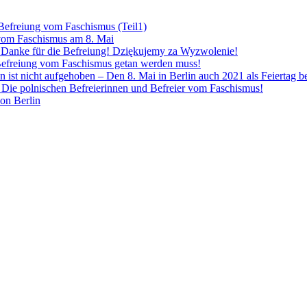
 Befreiung vom Faschismus (Teil1)
 vom Faschismus am 8. Mai
! Danke für die Befreiung! Dziękujemy za Wyzwolenie!
Befreiung vom Faschismus getan werden muss!
n ist nicht aufgehoben – Den 8. Mai in Berlin auch 2021 als Feiertag 
Die polnischen Befreierinnen und Befreier vom Faschismus!
von Berlin