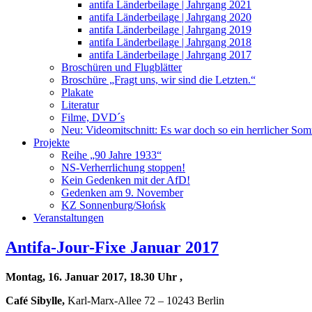
antifa Länderbeilage | Jahrgang 2021
antifa Länderbeilage | Jahrgang 2020
antifa Länderbeilage | Jahrgang 2019
antifa Länderbeilage | Jahrgang 2018
antifa Länderbeilage | Jahrgang 2017
Broschüren und Flugblätter
Broschüre „Fragt uns, wir sind die Letzten.“
Plakate
Literatur
Filme, DVD´s
Neu: Videomitschnitt: Es war doch so ein herrlicher So
Projekte
Reihe „90 Jahre 1933“
NS-Verherrlichung stoppen!
Kein Gedenken mit der AfD!
Gedenken am 9. November
KZ Sonnenburg/Słońsk
Veranstaltungen
Antifa-Jour-Fixe Januar 2017
Montag, 16. Januar 2017, 18.30 Uhr ,
Café Sibylle,
Karl-Marx-Allee 72 – 10243 Berlin