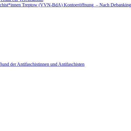
faschist*innen Treptow (VVN-BdA) Kontoeröffnung – Nach Debanking
nd der Antifaschistinnen und Antifaschisten