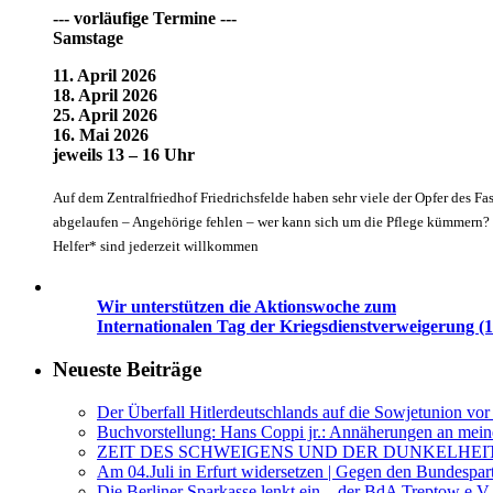
--- vorläufige Termine ---
Samstage
11. April 2026
18. April 2026
25. April 2026
16. Mai 2026
jeweils 13 – 16 Uhr
Auf dem Zentralfriedhof Friedrichsfelde haben sehr viele der Opfer des Fa
abgelaufen – Angehörige fehlen – wer kann sich um die Pflege kümmern? G
Helfer* sind jederzeit willkommen
Wir unterstützen die Aktionswoche zum
Internationalen Tag der Kriegsdienstverweigerung (1
Neueste Beiträge
Der Überfall Hitlerdeutschlands auf die Sowjetunion vor
Buchvorstellung: Hans Coppi jr.: Annäherungen an mein
ZEIT DES SCHWEIGENS UND DER DUNKELHEI
Am 04.Juli in Erfurt widersetzen | Gegen den Bundespar
Die Berliner Sparkasse lenkt ein – der BdA Treptow e.V.