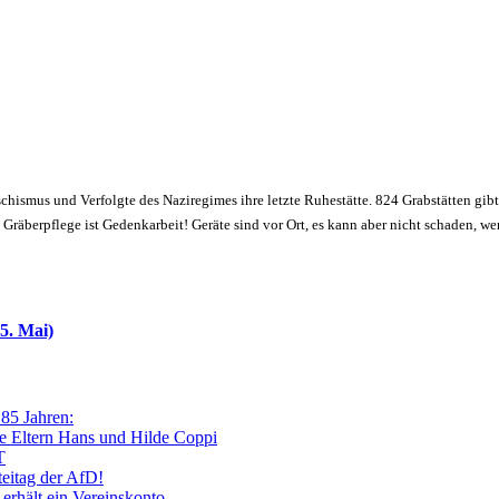
schismus und Verfolgte des Naziregimes ihre letzte Ruhestätte. 824 Grabstätten gibt
räberpflege ist Gedenkarbeit! Geräte sind vor Ort, es kann aber nicht schaden, w
5. Mai)
 85 Jahren:
e Eltern Hans und Hilde Coppi
T
teitag der AfD!
 erhält ein Vereinskonto