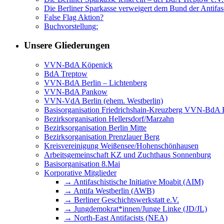
Die Berliner Sparkasse verweigert dem Bund der Anti
False Flag Aktion?
Buchvorstellung:
Unsere Gliederungen
VVN-BdA Köpenick
BdA Treptow
VVN-BdA Berlin – Lichtenberg
VVN-BdA Pankow
VVN-VdA Berlin (ehem. Westberlin)
Basisorganisation Friedrichshain-Kreuzberg VVN-BdA Bu
Bezirksorganisation Hellersdorf/Marzahn
Bezirksorganisation Berlin Mitte
Bezirksorganisation Prenzlauer Berg
Kreisvereinigung Weißensee/Hohenschönhausen
Arbeitsgemeinschaft KZ und Zuchthaus Sonnenburg
Basisorganisation 8.Mai
Korporative Mitglieder
→ Antifaschistische Initiative Moabit (AIM)
→ Antifa Westberlin (AWB)
→ Berliner Geschichtswerkstatt e.V.
→ Jungdemokrat*innen/Junge Linke (JD/JL)
→ North-East Antifacists (NEA)