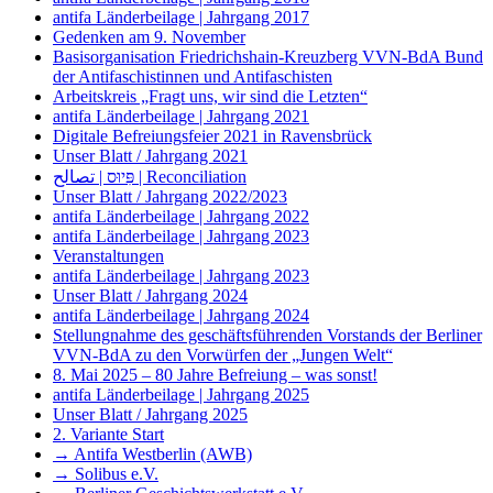
antifa Länderbeilage | Jahrgang 2017
Gedenken am 9. November
Basisorganisation Friedrichshain-Kreuzberg VVN-BdA Bund
der Antifaschistinnen und Antifaschisten
Arbeitskreis „Fragt uns, wir sind die Letzten“
antifa Länderbeilage | Jahrgang 2021
Digitale Befreiungsfeier 2021 in Ravensbrück
Unser Blatt / Jahrgang 2021
פִּיוּס | تصالح | Reconciliation
Unser Blatt / Jahrgang 2022/2023
antifa Länderbeilage | Jahrgang 2022
antifa Länderbeilage | Jahrgang 2023
Veranstaltungen
antifa Länderbeilage | Jahrgang 2023
Unser Blatt / Jahrgang 2024
antifa Länderbeilage | Jahrgang 2024
Stellungnahme des geschäftsführenden Vorstands der Berliner
VVN-BdA zu den Vorwürfen der „Jungen Welt“
8. Mai 2025 – 80 Jahre Befreiung – was sonst!
antifa Länderbeilage | Jahrgang 2025
Unser Blatt / Jahrgang 2025
2. Variante Start
→ Antifa Westberlin (AWB)
→ Solibus e.V.