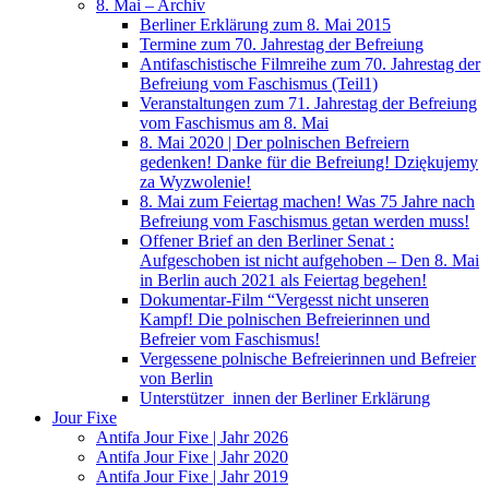
8. Mai – Archiv
Berliner Erklärung zum 8. Mai 2015
Termine zum 70. Jahrestag der Befreiung
Antifaschistische Filmreihe zum 70. Jahrestag der
Befreiung vom Faschismus (Teil1)
Veranstaltungen zum 71. Jahrestag der Befreiung
vom Faschismus am 8. Mai
8. Mai 2020 | Der polnischen Befreiern
gedenken! Danke für die Befreiung! Dziękujemy
za Wyzwolenie!
8. Mai zum Feiertag machen! Was 75 Jahre nach
Befreiung vom Faschismus getan werden muss!
Offener Brief an den Berliner Senat :
Aufgeschoben ist nicht aufgehoben – Den 8. Mai
in Berlin auch 2021 als Feiertag begehen!
Dokumentar-Film “Vergesst nicht unseren
Kampf! Die polnischen Befreierinnen und
Befreier vom Faschismus!
Vergessene polnische Befreierinnen und Befreier
von Berlin
Unterstützer_innen der Berliner Erklärung
Jour Fixe
Antifa Jour Fixe | Jahr 2026
Antifa Jour Fixe | Jahr 2020
Antifa Jour Fixe | Jahr 2019