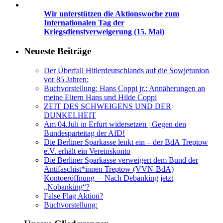
Wir unterstützen die Aktionswoche zum
Internationalen Tag der
Kriegsdienstverweigerung (15. Mai)
Neueste Beiträge
Der Überfall Hitlerdeutschlands auf die Sowjetunion
vor 85 Jahren:
Buchvorstellung: Hans Coppi jr.: Annäherungen an
meine Eltern Hans und Hilde Coppi
ZEIT DES SCHWEIGENS UND DER
DUNKELHEIT
Am 04.Juli in Erfurt widersetzen | Gegen den
Bundesparteitag der AfD!
Die Berliner Sparkasse lenkt ein – der BdA Treptow
e.V. erhält ein Vereinskonto
Die Berliner Sparkasse verweigert dem Bund der
Antifaschist*innen Treptow (VVN-BdA)
Kontoeröffnung – Nach Debanking jetzt
„Nobanking“?
False Flag Aktion?
Buchvorstellung: