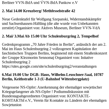
Berliner VVN-BdA und VVN-BdA Pankow e.V
2. Mai 14.00 Kreuzberg/ Methfesselstraße 42
Neue Gedenktafel für Wolfgang Szepanski, Widerstandskämpfer
und Sachsenhausen-Häftling (die alte wurde von Unbekannten
zerstört) Organisiert von: Aktives Museum, Berliner VVN-VdA
2. Mai/ 3.Mai Ab 15.00 Uhr Schulenburgring 2, Tempelhof
Gedenkprogramm „70 Jahre Frieden in Berlin“, anlässlich der am 2.
Mai im Haus Schulenburgring 2 vollzogenen Kapitulation der
faschistischen Truppen Berlins, beginnend mit einem Straßenkonzert
der Gruppe Klezmorim Sennomaj Organisiert von: Initative
Schulenburgring 2
https://sites.google.com/site/schulenburgring2/veranstaltungen
6.Mai 19.00 Uhr DGB- Haus, Wilhelm-Leuschner-Saal, 10787
Berlin, Keithstraße 1-3 (U-Bahnhof Wittenbergplatz)
Vergessene NS-Opfer: Anerkennung der ehemaliger sowjetischer
Kriegsgefangener als NS-Opfer ! Podiumsdiskussion mit
Bundestagsabgeordneten Organisiert von: KONTAKTE-
KOHTAKTbI e.V., Verein für Kontakte zu Ländern der ehemaligen
Sowjetunion