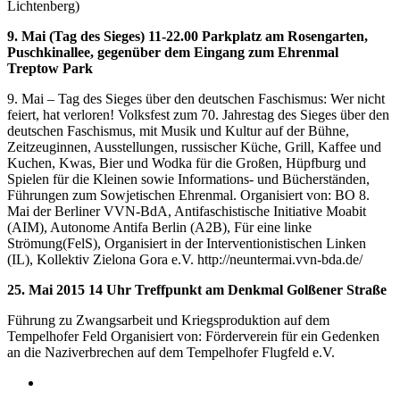
Lichtenberg)
9. Mai (Tag des Sieges) 11-22.00 Parkplatz am Rosengarten,
Puschkinallee, gegenüber dem Eingang zum Ehrenmal
Treptow Park
9. Mai – Tag des Sieges über den deutschen Faschismus: Wer nicht
feiert, hat verloren! Volksfest zum 70. Jahrestag des Sieges über den
deutschen Faschismus, mit Musik und Kultur auf der Bühne,
Zeitzeuginnen, Ausstellungen, russischer Küche, Grill, Kaffee und
Kuchen, Kwas, Bier und Wodka für die Großen, Hüpfburg und
Spielen für die Kleinen sowie Informations- und Bücherständen,
Führungen zum Sowjetischen Ehrenmal. Organisiert von: BO 8.
Mai der Berliner VVN-BdA, Antifaschistische Initiative Moabit
(AIM), Autonome Antifa Berlin (A2B), Für eine linke
Strömung(FelS), Organisiert in der Interventionistischen Linken
(IL), Kollektiv Zielona Gora e.V. http://neuntermai.vvn-bda.de/
25. Mai 2015 14 Uhr Treffpunkt am Denkmal Golßener Straße
Führung zu Zwangsarbeit und Kriegsproduktion auf dem
Tempelhofer Feld Organisiert von: Förderverein für ein Gedenken
an die Naziverbrechen auf dem Tempelhofer Flugfeld e.V.