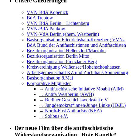
Unsere Gliederungen
VVN-BdA Köpenick
BdA Treptow
VVN-BdA Berlin – Lichtenberg
VVN-BdA Pankow
VVN-VdA Berlin (ehem. Westberlin)
Basisorganisation Friedrichshain-Kreuzberg VVN-
BdA Bund der Antifaschistinnen und Antifaschisten
Bezirksorganisation Hellersdorf/Marzahn
Bezirksorganisation Berlin Mitte
Bezirksorganisation Prenzlauer Berg
Kreisvereinigung Weißensee/Hohenschönhausen
Arbeitsgemeinschaft KZ und Zuchthaus Sonnenburg
Basisorganisation 8.Mai
Korporative Mitglieder
→ Antifaschistische Initiative Moabit (AIM)
→ Antifa Westberlin (AWB)
→ Berliner Geschichtswerkstatt e.V.
→ Jungdemokrat*innen/Junge Linke (JD/JL)
→ North-East Antifacists (NEA)
→ Solibus e.V.
Der neue Film über die antifaschistische
Widerstandsorganisation „Rote Kapelle“