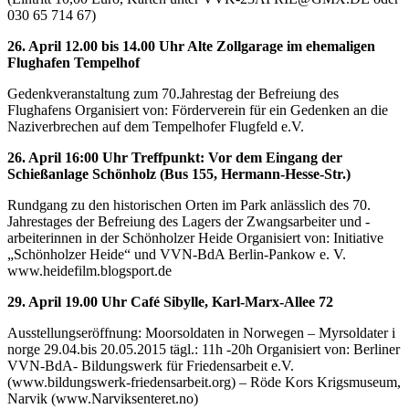
030 65 714 67)
26. April 12.00 bis 14.00 Uhr Alte Zollgarage im ehemaligen
Flughafen Tempelhof
Gedenkveranstaltung zum 70.Jahrestag der Befreiung des
Flughafens Organisiert von: Förderverein für ein Gedenken an die
Naziverbrechen auf dem Tempelhofer Flugfeld e.V.
26. April 16:00 Uhr Treffpunkt: Vor dem Eingang der
Schießanlage Schönholz (Bus 155, Hermann-Hesse-Str.)
Rundgang zu den historischen Orten im Park anlässlich des 70.
Jahrestages der Befreiung des Lagers der Zwangsarbeiter und -
arbeiterinnen in der Schönholzer Heide Organisiert von: Initiative
„Schönholzer Heide“ und VVN-BdA Berlin-Pankow e. V.
www.heidefilm.blogsport.de
29. April 19.00 Uhr Café Sibylle, Karl-Marx-Allee 72
Ausstellungseröffnung: Moorsoldaten in Norwegen – Myrsoldater i
norge 29.04.bis 20.05.2015 tägl.: 11h -20h Organisiert von: Berliner
VVN-BdA- Bildungswerk für Friedensarbeit e.V.
(www.bildungswerk-friedensarbeit.org) – Röde Kors Krigsmuseum,
Narvik (www.Narviksenteret.no)