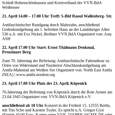
Schloß Hohenschönhausen und Kreisverband der VVN-BdA
Weißensee
21. April 14.00 – 17.00 Uhr Treff: S-Bhf Raoul Wallenberg- Str.
Antifaschistischer Rundgang durch Mahrzahn, anschließend
Gedenkundgebung am 1. befreiten Haus an der Landsberger Allee
536 u.A. mit Eva Nickel, Berliner VVN.BdA Organisiert von: Asta
ASH
22. April 17.00 Uhr Start: Ernst Thälmann Denkmal,
Prenzlauer Berg
Zum 70. Jahrestag der Befreiung: Antifaschistische Fahrradtour zu
Orten von Widerstand und Naziterror Abschlusskundgebung am
Antifa-Mahnmal am Weißen See Organisiert von: North East Antifa
(NEA) | www.antifa-nordost.org
23. April 17.00 Uhr Platz des 23. April, Köpenick
70.Jahrestag der Befreiung von Köpenick durch die Rote Armee am
23.04.1945 Organisiert von: VVN-BdA Köpenick e.V.
anschließend ab 18 Uhr
Konzert in der Freiheit 15, 12555 Berlin,
mit Trio Scho und Karsten Toyke. Es spricht u.A. Gregor Gysi
(Eintritt 10,00 Euro, Karten unter VVK-23APRIL@GMX.DE oder