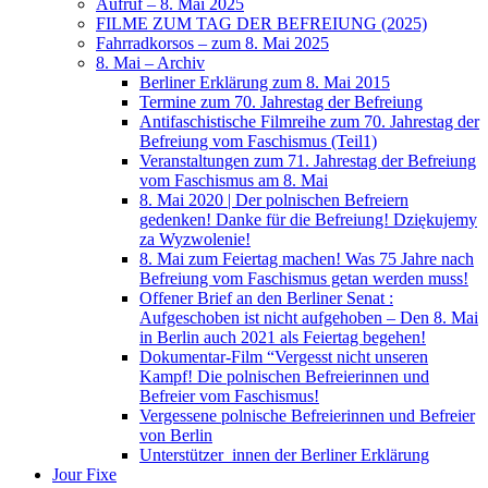
Aufruf – 8. Mai 2025
FILME ZUM TAG DER BEFREIUNG (2025)
Fahrradkorsos – zum 8. Mai 2025
8. Mai – Archiv
Berliner Erklärung zum 8. Mai 2015
Termine zum 70. Jahrestag der Befreiung
Antifaschistische Filmreihe zum 70. Jahrestag der
Befreiung vom Faschismus (Teil1)
Veranstaltungen zum 71. Jahrestag der Befreiung
vom Faschismus am 8. Mai
8. Mai 2020 | Der polnischen Befreiern
gedenken! Danke für die Befreiung! Dziękujemy
za Wyzwolenie!
8. Mai zum Feiertag machen! Was 75 Jahre nach
Befreiung vom Faschismus getan werden muss!
Offener Brief an den Berliner Senat :
Aufgeschoben ist nicht aufgehoben – Den 8. Mai
in Berlin auch 2021 als Feiertag begehen!
Dokumentar-Film “Vergesst nicht unseren
Kampf! Die polnischen Befreierinnen und
Befreier vom Faschismus!
Vergessene polnische Befreierinnen und Befreier
von Berlin
Unterstützer_innen der Berliner Erklärung
Jour Fixe