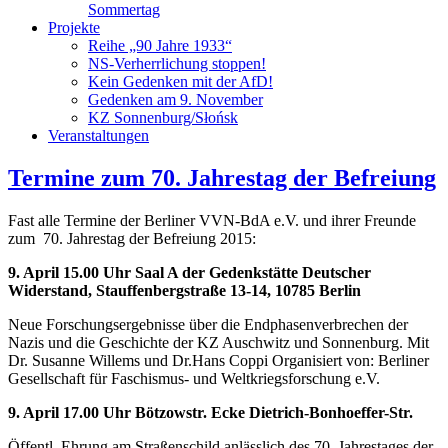
Sommertag
Projekte
Reihe „90 Jahre 1933“
NS-Verherrlichung stoppen!
Kein Gedenken mit der AfD!
Gedenken am 9. November
KZ Sonnenburg/Słońsk
Veranstaltungen
Termine zum 70. Jahrestag der Befreiung
Fast alle Termine der Berliner VVN-BdA e.V. und ihrer Freunde
zum 70. Jahrestag der Befreiung 2015:
9. April 15.00 Uhr Saal A der Gedenkstätte Deutscher
Widerstand, Stauffenbergstraße 13-14, 10785 Berlin
Neue Forschungsergebnisse über die Endphasenverbrechen der
Nazis und die Geschichte der KZ Auschwitz und Sonnenburg. Mit
Dr. Susanne Willems und Dr.Hans Coppi Organisiert von: Berliner
Gesellschaft für Faschismus- und Weltkriegsforschung e.V.
9. April 17.00 Uhr Bötzowstr. Ecke Dietrich-Bonhoeffer-Str.
Öffentl. Ehrung am Straßenschild anlässlich des 70. Jahrestages der