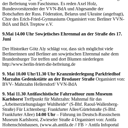
der Befreiung vom Faschismus. Es reden Axel Holz,
Bundesvorsitzender der VVN-BdA und Abgesandte der
Botschaften der Russ. Föderation, Belarus und Ukraine (angefragt),
Chor des Erich-Fried-Gymnasiums Organisiert von: Berliner VVN-
BdA und BdA Treptow e.V.
9.Mai 14.00 Uhr Sowjetisches Ehrenmal an der Straße des 17.
Juni
Der Historiker Götz Aly schlägt vor, dass sich möglichst viele
Berlinerinnen und Berliner am sowjetischen Ehrenmal nahe dem
Brandenburger Tor treffen und dort Blumen niederlegen
http://www.berlin-feiert-die-befreiung.de
9. Mai 10.00 Uhr/11.30 Uhr Kranzniederlegung Parkfriedhof
Marzahn Gedenkstätte an der Brodauer Straße
Organisiert von:
BVV- Mahrzahn Hellersdorf/ VVN-BdA
9. Mai 11.30 Antifaschistische Fahrradtour zum Museum
Karlshorst
Treffpunkt für Mahrzahn: Mahnmal für das
„Arbeitserziehungslager Wuhlheide“ (S-Bhf. Raoul-Wallenberg-
Straße) Für Lichtenberg: Frankfurter Allee/Gürtelstraße (S-Bhf.
Frankfurter Allee)
14:00 Uhr
– Führung im Deutsch-Russischem
Museum Karlshorst, Zwieseler Straße 4 Organisiert von: Antifa
Hohenschönhausen, (www.ah.antifa.de // FB > Antifa Infoportal