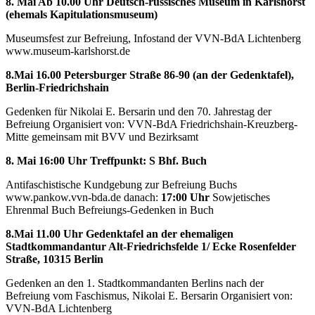
8. Mai Ab 10.00 Uhr Deutsch-russisches Museum in Karlshorst
(ehemals Kapitulationsmuseum)
Museumsfest zur Befreiung, Infostand der VVN-BdA Lichtenberg
www.museum-karlshorst.de
8.Mai 16.00 Petersburger Straße 86-90 (an der Gedenktafel),
Berlin-Friedrichshain
Gedenken für Nikolai E. Bersarin und den 70. Jahrestag der
Befreiung Organisiert von: VVN-BdA Friedrichshain-Kreuzberg-
Mitte gemeinsam mit BVV und Bezirksamt
8. Mai 16:00 Uhr Treffpunkt: S Bhf. Buch
Antifaschistische Kundgebung zur Befreiung Buchs
www.pankow.vvn-bda.de danach:
17:00 Uhr
Sowjetisches
Ehrenmal Buch Befreiungs-Gedenken in Buch
8.Mai 11.00 Uhr Gedenktafel an der ehemaligen
Stadtkommandantur Alt-Friedrichsfelde 1/ Ecke Rosenfelder
Straße, 10315 Berlin
Gedenken an den 1. Stadtkommandanten Berlins nach der
Befreiung vom Faschismus, Nikolai E. Bersarin Organisiert von:
VVN-BdA Lichtenberg