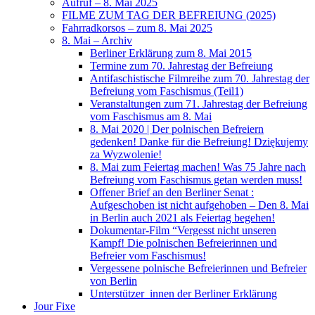
Aufruf – 8. Mai 2025
FILME ZUM TAG DER BEFREIUNG (2025)
Fahrradkorsos – zum 8. Mai 2025
8. Mai – Archiv
Berliner Erklärung zum 8. Mai 2015
Termine zum 70. Jahrestag der Befreiung
Antifaschistische Filmreihe zum 70. Jahrestag der
Befreiung vom Faschismus (Teil1)
Veranstaltungen zum 71. Jahrestag der Befreiung
vom Faschismus am 8. Mai
8. Mai 2020 | Der polnischen Befreiern
gedenken! Danke für die Befreiung! Dziękujemy
za Wyzwolenie!
8. Mai zum Feiertag machen! Was 75 Jahre nach
Befreiung vom Faschismus getan werden muss!
Offener Brief an den Berliner Senat :
Aufgeschoben ist nicht aufgehoben – Den 8. Mai
in Berlin auch 2021 als Feiertag begehen!
Dokumentar-Film “Vergesst nicht unseren
Kampf! Die polnischen Befreierinnen und
Befreier vom Faschismus!
Vergessene polnische Befreierinnen und Befreier
von Berlin
Unterstützer_innen der Berliner Erklärung
Jour Fixe