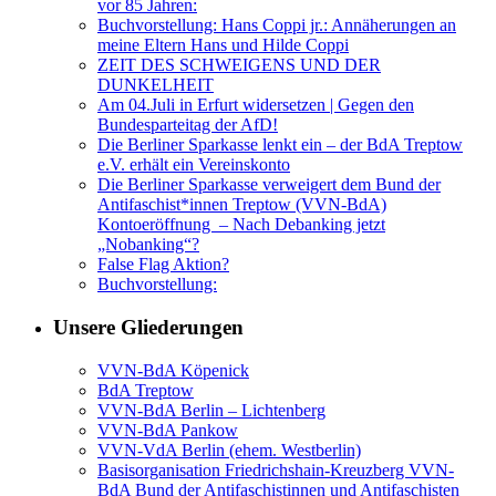
vor 85 Jahren:
Buchvorstellung: Hans Coppi jr.: Annäherungen an
meine Eltern Hans und Hilde Coppi
ZEIT DES SCHWEIGENS UND DER
DUNKELHEIT
Am 04.Juli in Erfurt widersetzen | Gegen den
Bundesparteitag der AfD!
Die Berliner Sparkasse lenkt ein – der BdA Treptow
e.V. erhält ein Vereinskonto
Die Berliner Sparkasse verweigert dem Bund der
Antifaschist*innen Treptow (VVN-BdA)
Kontoeröffnung – Nach Debanking jetzt
„Nobanking“?
False Flag Aktion?
Buchvorstellung:
Unsere Gliederungen
VVN-BdA Köpenick
BdA Treptow
VVN-BdA Berlin – Lichtenberg
VVN-BdA Pankow
VVN-VdA Berlin (ehem. Westberlin)
Basisorganisation Friedrichshain-Kreuzberg VVN-
BdA Bund der Antifaschistinnen und Antifaschisten