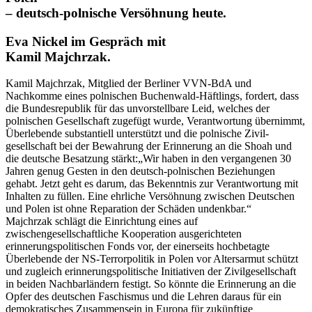
– deutsch-polnische Versöhnung heute.
Eva Nickel im Gespräch mit
Kamil Majchrzak.
Kamil Majchrzak, Mitglied der Berliner VVN-BdA und
Nachkomme eines polnischen Buchenwald-Häftlings, fordert, dass
die Bundesrepublik für das unvorstellbare Leid, welches der
polnischen Gesellschaft zugefügt wurde, Verantwortung übernimmt,
Überlebende substantiell unterstützt und die polnische Zivil-
gesellschaft bei der Bewahrung der Erinnerung an die Shoah und
die deutsche Besatzung stärkt:„Wir haben in den vergangenen 30
Jahren genug Gesten in den deutsch-polnischen Beziehungen
gehabt. Jetzt geht es darum, das Bekenntnis zur Verantwortung mit
Inhalten zu füllen. Eine ehrliche Versöhnung zwischen Deutschen
und Polen ist ohne Reparation der Schäden undenkbar.“
Majchrzak schlägt die Einrichtung eines auf
zwischengesellschaftliche Kooperation ausgerichteten
erinnerungspolitischen Fonds vor, der einerseits hochbetagte
Überlebende der NS-Terrorpolitik in Polen vor Altersarmut schützt
und zugleich erinnerungspolitische Initiativen der Zivilgesellschaft
in beiden Nachbarländern festigt. So könnte die Erinnerung an die
Opfer des deutschen Faschismus und die Lehren daraus für ein
demokratisches Zusammensein in Europa für zukünftige