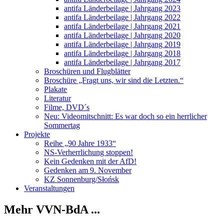
antifa Länderbeilage | Jahrgang 2023
antifa Länderbeilage | Jahrgang 2022
antifa Länderbeilage | Jahrgang 2021
antifa Länderbeilage | Jahrgang 2020
antifa Länderbeilage | Jahrgang 2019
antifa Länderbeilage | Jahrgang 2018
antifa Länderbeilage | Jahrgang 2017
Broschüren und Flugblätter
Broschüre „Fragt uns, wir sind die Letzten.“
Plakate
Literatur
Filme, DVD´s
Neu: Videomitschnitt: Es war doch so ein herrlicher
Sommertag
Projekte
Reihe „90 Jahre 1933“
NS-Verherrlichung stoppen!
Kein Gedenken mit der AfD!
Gedenken am 9. November
KZ Sonnenburg/Słońsk
Veranstaltungen
Mehr VVN-BdA ...