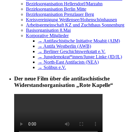
Bezirksorganisation Hellersdorf/Marzahn
Bezirksorganisation Berlin Mitte
Bezirksorganisation Prenzlauer Berg
Kreisvereinigung Weißensee/Hohenschönhausen
Arbeitsgemeinschaft KZ und Zuchthaus Sonnenburg
Basisorganisation 8.Mai
Korporative Mitglieder
→ Antifaschistische Initiative Moabit (AIM)
→ Antifa Westberlin (AWB)
→ Berliner Geschichtswerkstatt e.V.
→ Jungdemokrat*innen/Junge Linke (JD/JL)
→ North-East Antifacists (NEA)
→ Solibus e.V.
Der neue Film über die antifaschistische
Widerstandsorganisation „Rote Kapelle“