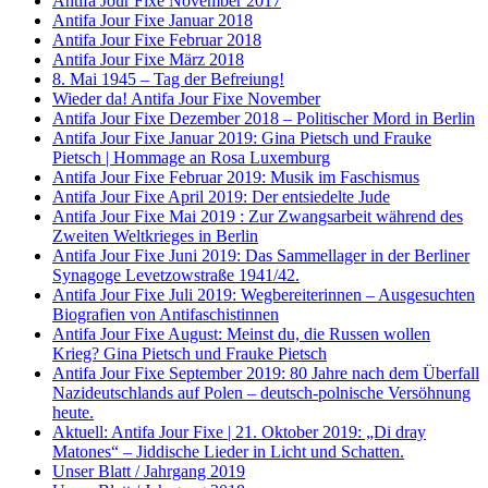
Antifa Jour Fixe November 2017
Antifa Jour Fixe Januar 2018
Antifa Jour Fixe Februar 2018
Antifa Jour Fixe März 2018
8. Mai 1945 – Tag der Befreiung!
Wieder da! Antifa Jour Fixe November
Antifa Jour Fixe Dezember 2018 – Politischer Mord in Berlin
Antifa Jour Fixe Januar 2019: Gina Pietsch und Frauke
Pietsch | Hommage an Rosa Luxemburg
Antifa Jour Fixe Februar 2019: Musik im Faschismus
Antifa Jour Fixe April 2019: Der entsiedelte Jude
Antifa Jour Fixe Mai 2019 : Zur Zwangsarbeit während des
Zweiten Weltkrieges in Berlin
Antifa Jour Fixe Juni 2019: Das Sammellager in der Berliner
Synagoge Levetzowstraße 1941/42.
Antifa Jour Fixe Juli 2019: Wegbereiterinnen – Ausgesuchten
Biografien von Antifaschistinnen
Antifa Jour Fixe August: Meinst du, die Russen wollen
Krieg? Gina Pietsch und Frauke Pietsch
Antifa Jour Fixe September 2019: 80 Jahre nach dem Überfall
Nazideutschlands auf Polen – deutsch-polnische Versöhnung
heute.
Aktuell: Antifa Jour Fixe | 21. Oktober 2019: „Di dray
Matones“ – Jiddische Lieder in Licht und Schatten.
Unser Blatt / Jahrgang 2019