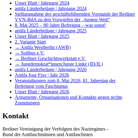
Unser Blatt / Jahrgang 2024
antifa Länderbeilage | Jahrgang 2024
Stellungnahme des geschäftsführenden Vorstands der Berliner
VVN-BdA zu den Vorwürfen der „Jungen Welt“
8. Mai 2025 – 80 Jahre Befreiung – was sonst!
antifa Länderbeilage | Jahrgang 2025
Unser Blatt / Jahrgang 2025
2. Variante Start
→ Antifa Westberlin (AWB)
→ Solibus e.V.
→ Berliner Geschichtswerkstatt e.V.
→ Jungdemokrat*innen/Junge Linke (JD/JL)
antifa Länderbeilage | Jahrgang 2026
Antifa Jour Fixe | Jahr 2026
Veranstaltungen zum 8. Mai 2026, 81. Jahrestag der
Befreiung vom Faschismus
Unser Blatt / Jahrgang 2026
Argumente, Organisationen und Kontakte gegen rechte
Zumutungen
Kontakt
Berliner Vereinigung der Verfolgten des Naziregimes -
Bund der Antifaschistinnen und Antifaschisten