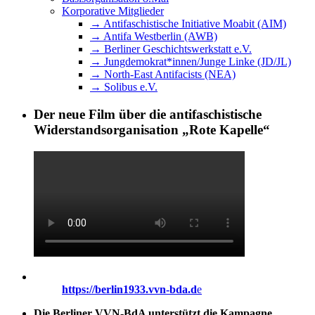
Korporative Mitglieder
→ Antifaschistische Initiative Moabit (AIM)
→ Antifa Westberlin (AWB)
→ Berliner Geschichtswerkstatt e.V.
→ Jungdemokrat*innen/Junge Linke (JD/JL)
→ North-East Antifacists (NEA)
→ Solibus e.V.
Der neue Film über die antifaschistische
Widerstandsorganisation „Rote Kapelle“
https://berlin1933.vvn-bda.d
e
Die Berliner VVN-BdA unterstützt die Kampagne