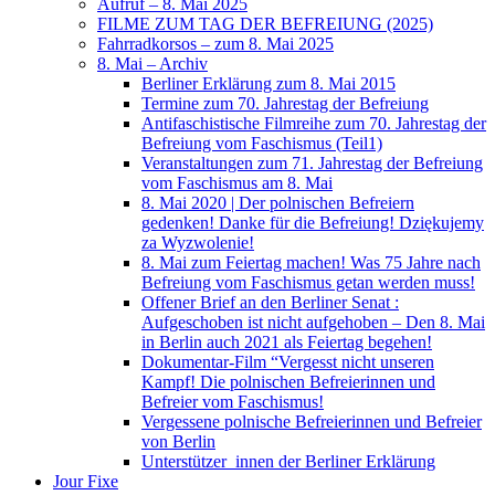
Aufruf – 8. Mai 2025
FILME ZUM TAG DER BEFREIUNG (2025)
Fahrradkorsos – zum 8. Mai 2025
8. Mai – Archiv
Berliner Erklärung zum 8. Mai 2015
Termine zum 70. Jahrestag der Befreiung
Antifaschistische Filmreihe zum 70. Jahrestag der
Befreiung vom Faschismus (Teil1)
Veranstaltungen zum 71. Jahrestag der Befreiung
vom Faschismus am 8. Mai
8. Mai 2020 | Der polnischen Befreiern
gedenken! Danke für die Befreiung! Dziękujemy
za Wyzwolenie!
8. Mai zum Feiertag machen! Was 75 Jahre nach
Befreiung vom Faschismus getan werden muss!
Offener Brief an den Berliner Senat :
Aufgeschoben ist nicht aufgehoben – Den 8. Mai
in Berlin auch 2021 als Feiertag begehen!
Dokumentar-Film “Vergesst nicht unseren
Kampf! Die polnischen Befreierinnen und
Befreier vom Faschismus!
Vergessene polnische Befreierinnen und Befreier
von Berlin
Unterstützer_innen der Berliner Erklärung
Jour Fixe