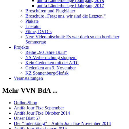
antifa Länderbeilage | Jahrgang 2018
antifa Länderbeilage | Jahrgang 2017
Broschüren und Flugblätter
Broschüre „Fragt uns, wir sind die Letzten.“
Plakate
Literatur
Filme, DVD´s
Neu: Videomitschnitt: Es war doch so ein herrlicher
Sommertag
Projekte
Reihe „90 Jahre 1933“
NS-Verherrlichung stoppen!
Kein Gedenken mit der AfD!
Gedenken am 9. November
KZ Sonnenburg/Słońsk
Veranstaltungen
Mehr VVN-BdA ...
Online-Shop
Antifa Jour Fixe September
Antifa Jour Fixe Oktober 2014
Unser Blatt 57
Der “Judenkönig” – Antifa-Jour fixe November 2014
Antifa Jour Fixe Januar 2015