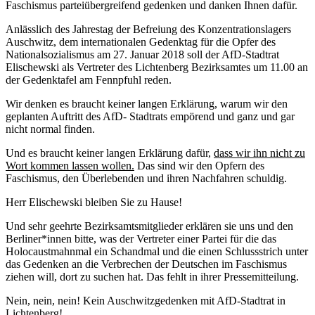
Faschismus parteiübergreifend gedenken und danken Ihnen dafür.
Anlässlich des Jahrestag der Befreiung des Konzentrationslagers
Auschwitz, dem internationalen Gedenktag für die Opfer des
Nationalsozialismus am 27. Januar 2018 soll der AfD-Stadtrat
Elischewski als Vertreter des Lichtenberg Bezirksamtes um 11.00 an
der Gedenktafel am Fennpfuhl reden.
Wir denken es braucht keiner langen Erklärung, warum wir den
geplanten Auftritt des AfD- Stadtrats empörend und ganz und gar
nicht normal finden.
Und es braucht keiner langen Erklärung dafür,
dass wir ihn nicht zu
Wort kommen lassen wollen.
Das sind wir den Opfern des
Faschismus, den Überlebenden und ihren Nachfahren schuldig.
Herr Elischewski bleiben Sie zu Hause!
Und sehr geehrte Bezirksamtsmitglieder erklären sie uns und den
Berliner*innen bitte, was der Vertreter einer Partei für die das
Holocaustmahnmal ein Schandmal und die einen Schlussstrich unter
das Gedenken an die Verbrechen der Deutschen im Faschismus
ziehen will, dort zu suchen hat. Das fehlt in ihrer Pressemitteilung.
Nein, nein, nein! Kein Auschwitzgedenken mit AfD-Stadtrat in
Lichtenberg!