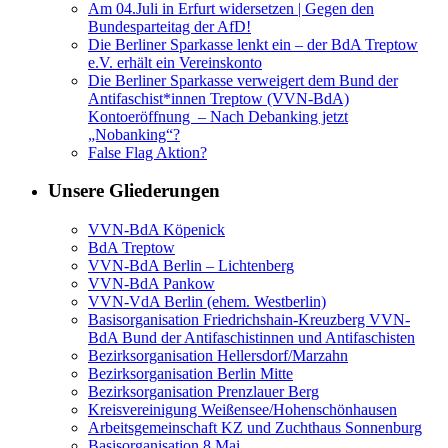
Am 04.Juli in Erfurt widersetzen | Gegen den
Bundesparteitag der AfD!
Die Berliner Sparkasse lenkt ein – der BdA Treptow
e.V. erhält ein Vereinskonto
Die Berliner Sparkasse verweigert dem Bund der
Antifaschist*innen Treptow (VVN-BdA)
Kontoeröffnung – Nach Debanking jetzt
„Nobanking“?
False Flag Aktion?
Unsere Gliederungen
VVN-BdA Köpenick
BdA Treptow
VVN-BdA Berlin – Lichtenberg
VVN-BdA Pankow
VVN-VdA Berlin (ehem. Westberlin)
Basisorganisation Friedrichshain-Kreuzberg VVN-
BdA Bund der Antifaschistinnen und Antifaschisten
Bezirksorganisation Hellersdorf/Marzahn
Bezirksorganisation Berlin Mitte
Bezirksorganisation Prenzlauer Berg
Kreisvereinigung Weißensee/Hohenschönhausen
Arbeitsgemeinschaft KZ und Zuchthaus Sonnenburg
Basisorganisation 8.Mai