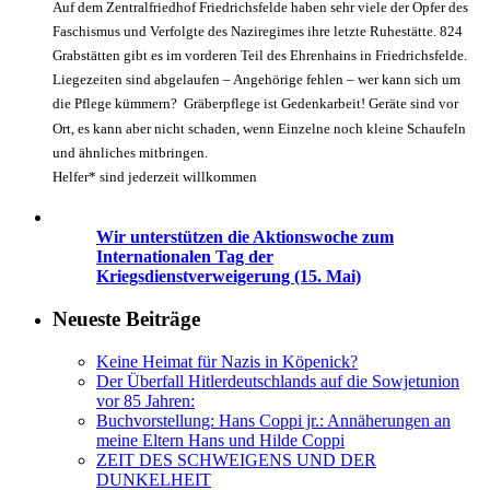
Auf dem Zentralfriedhof Friedrichsfelde haben sehr viele der Opfer des
Faschismus und Verfolgte des Naziregimes ihre letzte Ruhestätte. 824
Grabstätten gibt es im vorderen Teil des Ehrenhains in Friedrichsfelde.
Liegezeiten sind abgelaufen – Angehörige fehlen – wer kann sich um
die Pflege kümmern? Gräberpflege ist Gedenkarbeit! Geräte sind vor
Ort, es kann aber nicht schaden, wenn Einzelne noch kleine Schaufeln
und ähnliches mitbringen.
Helfer* sind jederzeit willkommen
Wir unterstützen die Aktionswoche zum
Internationalen Tag der
Kriegsdienstverweigerung (15. Mai)
Neueste Beiträge
Keine Heimat für Nazis in Köpenick?
Der Überfall Hitlerdeutschlands auf die Sowjetunion
vor 85 Jahren:
Buchvorstellung: Hans Coppi jr.: Annäherungen an
meine Eltern Hans und Hilde Coppi
ZEIT DES SCHWEIGENS UND DER
DUNKELHEIT