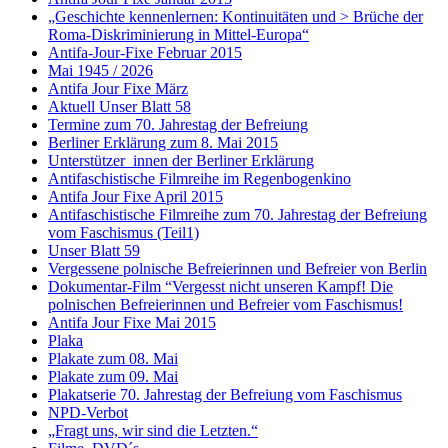
„Geschichte kennenlernen: Kontinuitäten und > Brüche der
Roma-Diskriminierung in Mittel-Europa“
Antifa-Jour-Fixe Februar 2015
Mai 1945 / 2026
Antifa Jour Fixe März
Aktuell Unser Blatt 58
Termine zum 70. Jahrestag der Befreiung
Berliner Erklärung zum 8. Mai 2015
Unterstützer_innen der Berliner Erklärung
Antifaschistische Filmreihe im Regenbogenkino
Antifa Jour Fixe April 2015
Antifaschistische Filmreihe zum 70. Jahrestag der Befreiung
vom Faschismus (Teil1)
Unser Blatt 59
Vergessene polnische Befreierinnen und Befreier von Berlin
Dokumentar-Film “Vergesst nicht unseren Kampf! Die
polnischen Befreierinnen und Befreier vom Faschismus!
Antifa Jour Fixe Mai 2015
Plaka
Plakate zum 08. Mai
Plakate zum 09. Mai
Plakatserie 70. Jahrestag der Befreiung vom Faschismus
NPD-Verbot
„Fragt uns, wir sind die Letzten.“