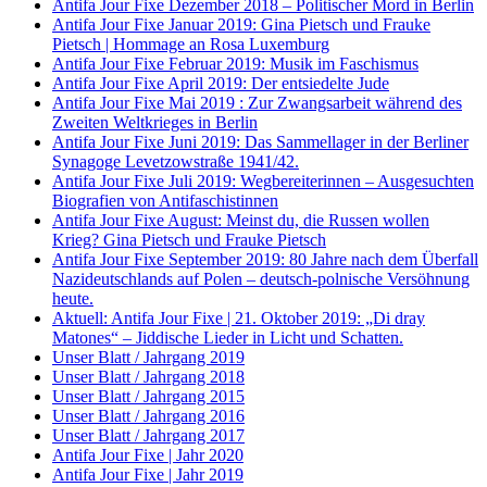
Antifa Jour Fixe Dezember 2018 – Politischer Mord in Berlin
Antifa Jour Fixe Januar 2019: Gina Pietsch und Frauke
Pietsch | Hommage an Rosa Luxemburg
Antifa Jour Fixe Februar 2019: Musik im Faschismus
Antifa Jour Fixe April 2019: Der entsiedelte Jude
Antifa Jour Fixe Mai 2019 : Zur Zwangsarbeit während des
Zweiten Weltkrieges in Berlin
Antifa Jour Fixe Juni 2019: Das Sammellager in der Berliner
Synagoge Levetzowstraße 1941/42.
Antifa Jour Fixe Juli 2019: Wegbereiterinnen – Ausgesuchten
Biografien von Antifaschistinnen
Antifa Jour Fixe August: Meinst du, die Russen wollen
Krieg? Gina Pietsch und Frauke Pietsch
Antifa Jour Fixe September 2019: 80 Jahre nach dem Überfall
Nazideutschlands auf Polen – deutsch-polnische Versöhnung
heute.
Aktuell: Antifa Jour Fixe | 21. Oktober 2019: „Di dray
Matones“ – Jiddische Lieder in Licht und Schatten.
Unser Blatt / Jahrgang 2019
Unser Blatt / Jahrgang 2018
Unser Blatt / Jahrgang 2015
Unser Blatt / Jahrgang 2016
Unser Blatt / Jahrgang 2017
Antifa Jour Fixe | Jahr 2020
Antifa Jour Fixe | Jahr 2019