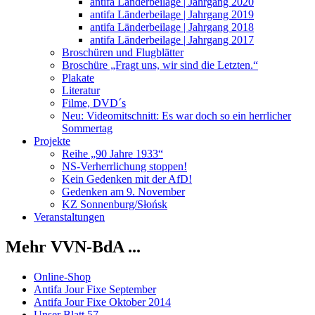
antifa Länderbeilage | Jahrgang 2020
antifa Länderbeilage | Jahrgang 2019
antifa Länderbeilage | Jahrgang 2018
antifa Länderbeilage | Jahrgang 2017
Broschüren und Flugblätter
Broschüre „Fragt uns, wir sind die Letzten.“
Plakate
Literatur
Filme, DVD´s
Neu: Videomitschnitt: Es war doch so ein herrlicher
Sommertag
Projekte
Reihe „90 Jahre 1933“
NS-Verherrlichung stoppen!
Kein Gedenken mit der AfD!
Gedenken am 9. November
KZ Sonnenburg/Słońsk
Veranstaltungen
Mehr VVN-BdA ...
Online-Shop
Antifa Jour Fixe September
Antifa Jour Fixe Oktober 2014
Unser Blatt 57