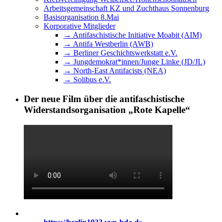
Arbeitsgemeinschaft KZ und Zuchthaus Sonnenburg
Basisorganisation 8.Mai
Korporative Mitglieder
→ Antifaschistische Initiative Moabit (AIM)
→ Antifa Westberlin (AWB)
→ Berliner Geschichtswerkstatt e.V.
→ Jungdemokrat*innen/Junge Linke (JD/JL)
→ North-East Antifacists (NEA)
→ Solibus e.V.
Der neue Film über die antifaschistische
Widerstandsorganisation „Rote Kapelle“