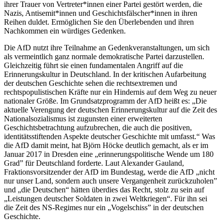
ihrer Trauer von Vertreter*innen einer Partei gestört werden, die
Nazis, Antisemit*innen und Geschichtsfälscher*innen in ihren
Reihen duldet. Ermöglichen Sie den Überlebenden und ihren
Nachkommen ein würdiges Gedenken.
Die AfD nutzt ihre Teilnahme an Gedenkveranstaltungen, um sich
als vermeintlich ganz normale demokratische Partei darzustellen.
Gleichzeitig führt sie einen fundamentalen Angriff auf die
Erinnerungskultur in Deutschland. In der kritischen Aufarbeitung
der deutschen Geschichte sehen die rechtsextremen und
rechtspopulistischen Kräfte nur ein Hindernis auf dem Weg zu neuer
nationaler Größe. Im Grundsatzprogramm der AfD heißt es: „Die
aktuelle Verengung der deutschen Erinnerungskultur auf die Zeit des
Nationalsozialismus ist zugunsten einer erweiterten
Geschichtsbetrachtung aufzubrechen, die auch die positiven,
identitätsstiftenden Aspekte deutscher Geschichte mit umfasst.“ Was
die AfD damit meint, hat Björn Höcke deutlich gemacht, als er im
Januar 2017 in Dresden eine „erinnerungspolitische Wende um 180
Grad” für Deutschland forderte. Laut Alexander Gauland,
Fraktionsvorsitzender der AfD im Bundestag, werde die AfD „nicht
nur unser Land, sondern auch unsere Vergangenheit zurückzuholen”
und „die Deutschen“ hätten überdies das Recht, stolz zu sein auf
„Leistungen deutscher Soldaten in zwei Weltkriegen“. Für ihn sei
die Zeit des NS-Regimes nur ein „Vogelschiss” in der deutschen
Geschichte.