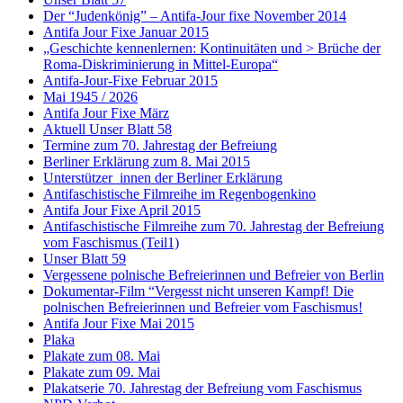
Der “Judenkönig” – Antifa-Jour fixe November 2014
Antifa Jour Fixe Januar 2015
„Geschichte kennenlernen: Kontinuitäten und > Brüche der
Roma-Diskriminierung in Mittel-Europa“
Antifa-Jour-Fixe Februar 2015
Mai 1945 / 2026
Antifa Jour Fixe März
Aktuell Unser Blatt 58
Termine zum 70. Jahrestag der Befreiung
Berliner Erklärung zum 8. Mai 2015
Unterstützer_innen der Berliner Erklärung
Antifaschistische Filmreihe im Regenbogenkino
Antifa Jour Fixe April 2015
Antifaschistische Filmreihe zum 70. Jahrestag der Befreiung
vom Faschismus (Teil1)
Unser Blatt 59
Vergessene polnische Befreierinnen und Befreier von Berlin
Dokumentar-Film “Vergesst nicht unseren Kampf! Die
polnischen Befreierinnen und Befreier vom Faschismus!
Antifa Jour Fixe Mai 2015
Plaka
Plakate zum 08. Mai
Plakate zum 09. Mai
Plakatserie 70. Jahrestag der Befreiung vom Faschismus