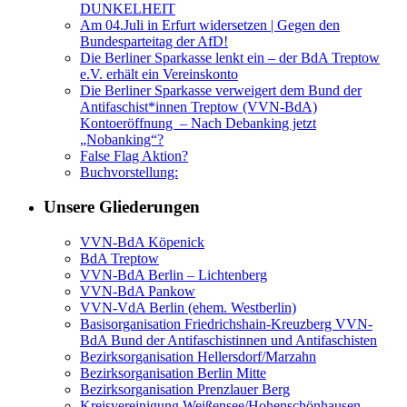
DUNKELHEIT
Am 04.Juli in Erfurt widersetzen | Gegen den
Bundesparteitag der AfD!
Die Berliner Sparkasse lenkt ein – der BdA Treptow
e.V. erhält ein Vereinskonto
Die Berliner Sparkasse verweigert dem Bund der
Antifaschist*innen Treptow (VVN-BdA)
Kontoeröffnung – Nach Debanking jetzt
„Nobanking“?
False Flag Aktion?
Buchvorstellung:
Unsere Gliederungen
VVN-BdA Köpenick
BdA Treptow
VVN-BdA Berlin – Lichtenberg
VVN-BdA Pankow
VVN-VdA Berlin (ehem. Westberlin)
Basisorganisation Friedrichshain-Kreuzberg VVN-
BdA Bund der Antifaschistinnen und Antifaschisten
Bezirksorganisation Hellersdorf/Marzahn
Bezirksorganisation Berlin Mitte
Bezirksorganisation Prenzlauer Berg
Kreisvereinigung Weißensee/Hohenschönhausen