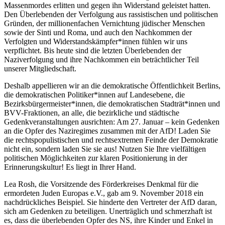
Massenmordes erlitten und gegen ihn Widerstand geleistet hatten.
Den Überlebenden der Verfolgung aus rassistischen und politischen
Gründen, der millionenfachen Vernichtung jüdischer Menschen
sowie der Sinti und Roma, und auch den Nachkommen der
Verfolgten und Widerstandskämpfer*innen fühlen wir uns
verpflichtet. Bis heute sind die letzten Überlebenden der
Naziverfolgung und ihre Nachkommen ein beträchtlicher Teil
unserer Mitgliedschaft.
Deshalb appellieren wir an die demokratische Öffentlichkeit Berlins,
die demokratischen Politiker*innen auf Landesebene, die
Bezirksbürgermeister*innen, die demokratischen Stadträt*innen und
BVV-Fraktionen, an alle, die bezirkliche und städtische
Gedenkveranstaltungen ausrichten: Am 27. Januar – kein Gedenken
an die Opfer des Naziregimes zusammen mit der AfD! Laden Sie
die rechtspopulistischen und rechtsextremen Feinde der Demokratie
nicht ein, sondern laden Sie sie aus! Nutzen Sie Ihre vielfältigen
politischen Möglichkeiten zur klaren Positionierung in der
Erinnerungskultur! Es liegt in Ihrer Hand.
Lea Rosh, die Vorsitzende des Förderkreises Denkmal für die
ermordeten Juden Europas e.V., gab am 9. November 2018 ein
nachdrückliches Beispiel. Sie hinderte den Vertreter der AfD daran,
sich am Gedenken zu beteiligen. Unerträglich und schmerzhaft ist
es, dass die überlebenden Opfer des NS, ihre Kinder und Enkel in