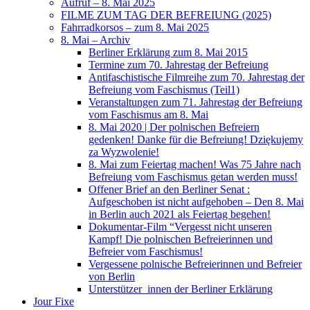
Aufruf – 8. Mai 2025
FILME ZUM TAG DER BEFREIUNG (2025)
Fahrradkorsos – zum 8. Mai 2025
8. Mai – Archiv
Berliner Erklärung zum 8. Mai 2015
Termine zum 70. Jahrestag der Befreiung
Antifaschistische Filmreihe zum 70. Jahrestag der
Befreiung vom Faschismus (Teil1)
Veranstaltungen zum 71. Jahrestag der Befreiung
vom Faschismus am 8. Mai
8. Mai 2020 | Der polnischen Befreiern
gedenken! Danke für die Befreiung! Dziękujemy
za Wyzwolenie!
8. Mai zum Feiertag machen! Was 75 Jahre nach
Befreiung vom Faschismus getan werden muss!
Offener Brief an den Berliner Senat :
Aufgeschoben ist nicht aufgehoben – Den 8. Mai
in Berlin auch 2021 als Feiertag begehen!
Dokumentar-Film “Vergesst nicht unseren
Kampf! Die polnischen Befreierinnen und
Befreier vom Faschismus!
Vergessene polnische Befreierinnen und Befreier
von Berlin
Unterstützer_innen der Berliner Erklärung
Jour Fixe