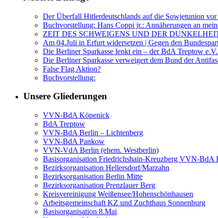
Der Überfall Hitlerdeutschlands auf die Sowjetunion vor
Buchvorstellung: Hans Coppi jr.: Annäherungen an mein
ZEIT DES SCHWEIGENS UND DER DUNKELHEI
Am 04.Juli in Erfurt widersetzen | Gegen den Bundespar
Die Berliner Sparkasse lenkt ein – der BdA Treptow e.V.
Die Berliner Sparkasse verweigert dem Bund der Anti
False Flag Aktion?
Buchvorstellung:
Unsere Gliederungen
VVN-BdA Köpenick
BdA Treptow
VVN-BdA Berlin – Lichtenberg
VVN-BdA Pankow
VVN-VdA Berlin (ehem. Westberlin)
Basisorganisation Friedrichshain-Kreuzberg VVN-BdA Bu
Bezirksorganisation Hellersdorf/Marzahn
Bezirksorganisation Berlin Mitte
Bezirksorganisation Prenzlauer Berg
Kreisvereinigung Weißensee/Hohenschönhausen
Arbeitsgemeinschaft KZ und Zuchthaus Sonnenburg
Basisorganisation 8.Mai