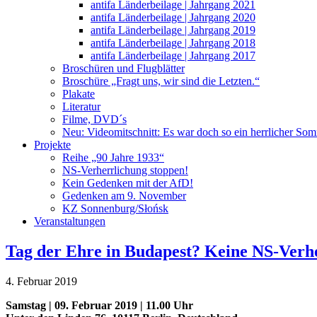
antifa Länderbeilage | Jahrgang 2021
antifa Länderbeilage | Jahrgang 2020
antifa Länderbeilage | Jahrgang 2019
antifa Länderbeilage | Jahrgang 2018
antifa Länderbeilage | Jahrgang 2017
Broschüren und Flugblätter
Broschüre „Fragt uns, wir sind die Letzten.“
Plakate
Literatur
Filme, DVD´s
Neu: Videomitschnitt: Es war doch so ein herrlicher So
Projekte
Reihe „90 Jahre 1933“
NS-Verherrlichung stoppen!
Kein Gedenken mit der AfD!
Gedenken am 9. November
KZ Sonnenburg/Słońsk
Veranstaltungen
Tag der Ehre in Budapest? Keine NS-Verh
4. Februar 2019
Samstag | 09. Februar 2019 | 11.00 Uhr