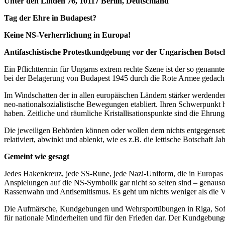
Unter den Linden 76, 10117 Berlin, Deutschland
Tag der Ehre in Budapest?
Keine NS-Verherrlichung in Europa!
Antifaschistische Protestkundgebung vor der Ungarischen Botsch
Ein Pflichttermin für Ungarns extrem rechte Szene ist der so genan
bei der Belagerung von Budapest 1945 durch die Rote Armee gedach
Im Windschatten der in allen europäischen Ländern stär­ker werdende
neo-national­sozialistische Bewegungen etabliert. Ihren Schwerpunkt
haben. Zeitliche und räumliche Kristallisationspunkte sind die Ehru
Die jeweiligen Behörden können oder wollen dem nichts entgegensetzen
relativiert, abwinkt und ablenkt, wie es z.B. die lettische Botschaft J
Gemeint wie gesagt
Jedes Hakenkreuz, jede SS-Rune, jede Nazi-Uniform, die in Europas S
Anspielungen auf die NS-Symbolik gar nicht so selten sind – genauso
Rassenwahn und Antisemitis­mus. Es geht um nichts weniger als die V
Die Aufmärsche, Kundgebungen und Wehrsportübun­gen in Riga, Sofia
für nati­onale Minderheiten und für den Frieden dar. Der Kund­gebung