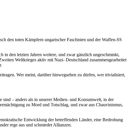
isch den toten Kämpfern ungarischer Faschisten und der Waffen-SS
h in den letzten Jahren weitere, und zwar gänzlich ungeschminkt,
s Zweiten Weltkrieges aktiv mit Nazi- Deutschland zusammengearbeitet
r.
tragen. Wer meint, dar­über hinwegsehen zu dürfen, wer trivialisiert,
 sind – anders als in unse­rer Medien- und Konsumwelt, in der
lbstermächtigung zu Mord und Totschlag, und zwar aus Chauvinismus,
mokratische Entwick­lung der betreffenden Länder, eine Bedrohung
nder rege aus und schmie­det Allianzen.