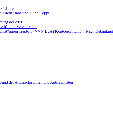
 85 Jahren:
e Eltern Hans und Hilde Coppi
T
teitag der AfD!
 erhält ein Vereinskonto
faschist*innen Treptow (VVN-BdA) Kontoeröffnung – Nach Debanking
nd der Antifaschistinnen und Antifaschisten