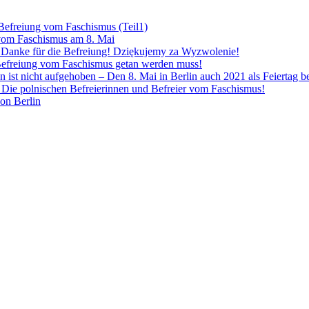
 Befreiung vom Faschismus (Teil1)
 vom Faschismus am 8. Mai
! Danke für die Befreiung! Dziękujemy za Wyzwolenie!
Befreiung vom Faschismus getan werden muss!
n ist nicht aufgehoben – Den 8. Mai in Berlin auch 2021 als Feiertag 
Die polnischen Befreierinnen und Befreier vom Faschismus!
von Berlin