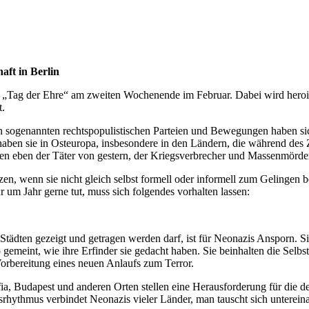
aft in Berlin
nte „Tag der Ehre“ am zweiten Wochenende im Februar. Dabei wird hero
t.
n sogenannten rechtspopulistischen Par­teien und Bewegungen haben sic
 haben sie in Osteuropa, insbesondere in den Ländern, die während de
ngen eben der Täter von gestern, der Kriegsverbrecher und Massenmörde
, wenn sie nicht gleich selbst formell oder informell zum Gelingen bei
ahr um Jahr gerne tut, muss sich folgendes vorhalten lassen:
tädten gezeigt und getragen werden darf, ist für Neonazis Ansporn. Sie
 ge­meint, wie ihre Erfinder sie gedacht haben. Sie beinhal­ten die Se
orbereitung eines neuen Anlaufs zum Terror.
, Budapest und anderen Orten stellen eine Herausforderung für die de
srhythmus verbindet Neonazis vieler Länder, man tauscht sich untereina