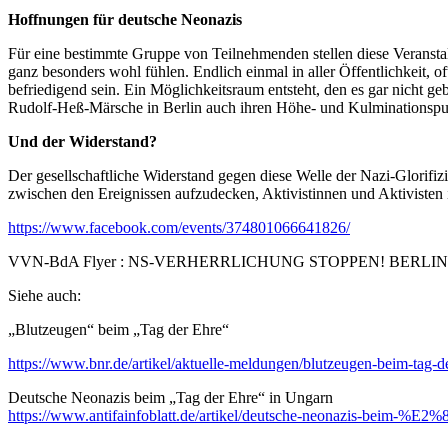
Hoffnungen für deutsche Neonazis
Für eine bestimmte Gruppe von Teilnehmenden stellen diese Veranstal
ganz besonders wohl fühlen. Endlich einmal in aller Öffent­lichkeit
befriedigend sein. Ein Möglichkeitsraum entsteht, den es gar nicht g
Rudolf-Heß-Märsche in Berlin auch ihren Höhe- und Kulminationspu
Und der Widerstand?
Der gesellschaftliche Widerstand gegen diese Welle der Nazi-Glorifiz
zwischen den Ereignissen aufzudecken, Aktivistinnen und Aktivis­ten i
https://www.facebook.com/events/374801066641826/
VVN-BdA Flyer : NS-VERHERRLICHUNG STOPPEN! BERLIN 
Siehe auch:
„Blutzeugen“ beim „Tag der Ehre“
https://www.bnr.de/artikel/aktuelle-meldungen/blutzeugen-beim-tag-d
Deutsche Neonazis beim „Tag der Ehre“ in Ungarn
https://www.antifainfoblatt.de/artikel/deutsche-neonazis-beim-