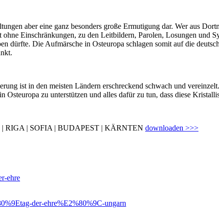
tungen aber eine ganz besonders große Ermutigung dar. Wer aus Dortmu
, oft ohne Einschränkungen, zu den Leitbildern, Parolen, Losungen und 
eben dürfte. Die Aufmärsche in Osteuropa schlagen somit auf die deuts
nkt.
ierung ist in den meisten Ländern erschre­ckend schwach und vereinzel
n Osteuropa zu unterstützen und alles dafür zu tun, dass diese Kristall
| RIGA | SOFIA | BUDAPEST | KÄRNTEN
downloaden >>>
er-ehre
%E2%80%9Etag-der-ehre%E2%80%9C-ungarn