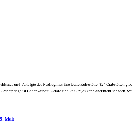
schismus und Verfolgte des Naziregimes ihre letzte Ruhestätte. 824 Grabstätten gibt
räberpflege ist Gedenkarbeit! Geräte sind vor Ort, es kann aber nicht schaden, w
5. Mai)