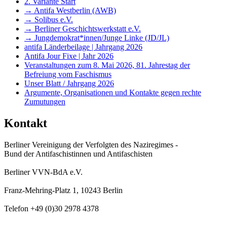
2. Variante Start
→ Antifa Westberlin (AWB)
→ Solibus e.V.
→ Berliner Geschichtswerkstatt e.V.
→ Jungdemokrat*innen/Junge Linke (JD/JL)
antifa Länderbeilage | Jahrgang 2026
Antifa Jour Fixe | Jahr 2026
Veranstaltungen zum 8. Mai 2026, 81. Jahrestag der
Befreiung vom Faschismus
Unser Blatt / Jahrgang 2026
Argumente, Organisationen und Kontakte gegen rechte
Zumutungen
Kontakt
Berliner Vereinigung der Verfolgten des Naziregimes -
Bund der Antifaschistinnen und Antifaschisten
Berliner VVN-BdA e.V.
Franz-Mehring-Platz 1, 10243 Berlin
Telefon +49 (0)30 2978 4378