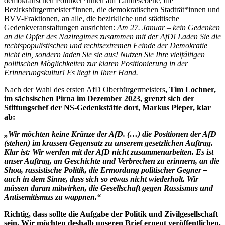
demokratischen Politiker*innen auf Landesebene, die
Bezirksbürgermeister*innen, die demokratischen Stadträt*innen und
BVV-Fraktionen, an alle, die bezirkliche und städtische
Gedenkveranstaltungen ausrichten:
Am 27. Januar – kein Gedenken
an die Opfer des Naziregimes zusammen mit der AfD! Laden Sie die
rechtspopulistischen und rechtsextremen Feinde der Demokratie
nicht ein, sondern laden Sie sie aus! Nutzen Sie Ihre vielfältigen
politischen Möglichkeiten zur klaren Positionierung in der
Erinnerungskultur! Es liegt in Ihrer Hand.
Nach der Wahl des ersten AfD Oberbürgermeisters
,
Tim Lochner,
im sächsischen Pirna im Dezember 2023, grenzt sich der
Stiftungschef der NS-Gedenkstätte dort, Markus Pieper, klar
ab:
„Wir möchten keine Kränze der AfD. (…) die Positionen der AfD
(stehen) im krassen Gegensatz zu unserem gesetzlichen Auftrag.
Klar ist: Wir werden mit der AfD nicht zusammenarbeiten. Es ist
unser Auftrag, an Geschichte und Verbrechen zu erinnern, an die
Shoa, rassistische Politik, die Ermordung politischer Gegner –
auch in dem Sinne, dass sich so etwas nicht wiederholt. Wir
müssen daran mitwirken, die Gesellschaft gegen Rassismus und
Antisemitismus zu wappnen.“
Richtig, dass sollte die Aufgabe der Politik und Zivilgesellschaft
sein. Wir möchten deshalb unseren Brief erneut veröffentlichen,