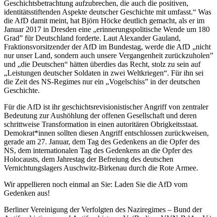
Geschichtsbetrachtung aufzubrechen, die auch die positiven,
identitätsstiftenden Aspekte deutscher Geschichte mit umfasst.“ Was
die AfD damit meint, hat Björn Höcke deutlich gemacht, als er im
Januar 2017 in Dresden eine „erinnerungspolitische Wende um 180
Grad” für Deutschland forderte. Laut Alexander Gauland,
Fraktionsvorsitzender der AfD im Bundestag, werde die AfD „nicht
nur unser Land, sondern auch unsere Vergangenheit zurückzuholen”
und „die Deutschen“ hätten überdies das Recht, stolz zu sein auf
„Leistungen deutscher Soldaten in zwei Weltkriegen“. Für ihn sei
die Zeit des NS-Regimes nur ein „Vogelschiss” in der deutschen
Geschichte.
Für die AfD ist ihr geschichtsrevisionistischer Angriff von zentraler
Bedeutung zur Aushöhlung der offenen Gesellschaft und deren
schrittweise Transformation in einen autoritären Obrigkeitsstaat.
Demokrat*innen sollten diesen Angriff entschlossen zurückweisen,
gerade am 27. Januar, dem Tag des Gedenkens an die Opfer des
NS, dem internationalen Tag des Gedenkens an die Opfer des
Holocausts, dem Jahrestag der Befreiung des deutschen
Vernichtungslagers Auschwitz-Birkenau durch die Rote Armee.
Wir appellieren noch einmal an Sie: Laden Sie die AfD vom
Gedenken aus!
Berliner Vereinigung der Verfolgten des Naziregimes – Bund der