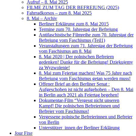
Aufruf – 8. Mai 2025
FILME ZUM TAG DER BEFREIUNG (2025)
Fahrradkorsos – zum 8. Mai 2025
8. Mai – Archiv
Berliner Erklärung zum 8. Mai 2015
Termine zum 70. Jahrestag der Befreiung
Antifaschistische Filmreihe zum 70. Jahrestag der
Befreiung vom Faschismus (Teil1)
Veranstaltungen zum 71. Jahrestag der Befreiung
vom Faschismus am 8. Mai
8. Mai 2020 | Der polnischen Befreiern
gedenken! Danke für die Befreiung! Dziękujemy
za Wyzwolenie!
8. Mai zum Feiertag machen! Was 75 Jahre nach
Befreiung vom Faschismus getan werden muss!
Offener Brief an den Berliner Senat :
Aufgeschoben ist nicht aufgehoben – Den 8. Mai
in Berlin auch 2021 als Feiertag begehen!
Dokumentar-Film “Vergesst nicht unseren
Kampf! Die polnischen Befreierinnen und
Befreier vom Faschismus!
Vergessene polnische Befreierinnen und Befreier
von Berlin
Unterstützer_innen der Berliner Erklärung
Jour Fixe