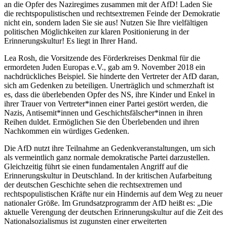
an die Opfer des Naziregimes zusammen mit der AfD! Laden Sie
die rechtspopulistischen und rechtsextremen Feinde der Demokratie
nicht ein, sondern laden Sie sie aus! Nutzen Sie Ihre vielfältigen
politischen Möglichkeiten zur klaren Positionierung in der
Erinnerungskultur! Es liegt in Ihrer Hand.
Lea Rosh, die Vorsitzende des Förderkreises Denkmal für die
ermordeten Juden Europas e.V., gab am 9. November 2018 ein
nachdrückliches Beispiel. Sie hinderte den Vertreter der AfD daran,
sich am Gedenken zu beteiligen. Unerträglich und schmerzhaft ist
es, dass die überlebenden Opfer des NS, ihre Kinder und Enkel in
ihrer Trauer von Vertreter*innen einer Partei gestört werden, die
Nazis, Antisemit*innen und Geschichtsfälscher*innen in ihren
Reihen duldet. Ermöglichen Sie den Überlebenden und ihren
Nachkommen ein würdiges Gedenken.
Die AfD nutzt ihre Teilnahme an Gedenkveranstaltungen, um sich
als vermeintlich ganz normale demokratische Partei darzustellen.
Gleichzeitig führt sie einen fundamentalen Angriff auf die
Erinnerungskultur in Deutschland. In der kritischen Aufarbeitung
der deutschen Geschichte sehen die rechtsextremen und
rechtspopulistischen Kräfte nur ein Hindernis auf dem Weg zu neuer
nationaler Größe. Im Grundsatzprogramm der AfD heißt es: „Die
aktuelle Verengung der deutschen Erinnerungskultur auf die Zeit des
Nationalsozialismus ist zugunsten einer erweiterten