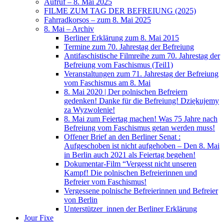
Aufruf – 8. Mai 2025
FILME ZUM TAG DER BEFREIUNG (2025)
Fahrradkorsos – zum 8. Mai 2025
8. Mai – Archiv
Berliner Erklärung zum 8. Mai 2015
Termine zum 70. Jahrestag der Befreiung
Antifaschistische Filmreihe zum 70. Jahrestag der
Befreiung vom Faschismus (Teil1)
Veranstaltungen zum 71. Jahrestag der Befreiung
vom Faschismus am 8. Mai
8. Mai 2020 | Der polnischen Befreiern
gedenken! Danke für die Befreiung! Dziękujemy
za Wyzwolenie!
8. Mai zum Feiertag machen! Was 75 Jahre nach
Befreiung vom Faschismus getan werden muss!
Offener Brief an den Berliner Senat :
Aufgeschoben ist nicht aufgehoben – Den 8. Mai
in Berlin auch 2021 als Feiertag begehen!
Dokumentar-Film “Vergesst nicht unseren
Kampf! Die polnischen Befreierinnen und
Befreier vom Faschismus!
Vergessene polnische Befreierinnen und Befreier
von Berlin
Unterstützer_innen der Berliner Erklärung
Jour Fixe