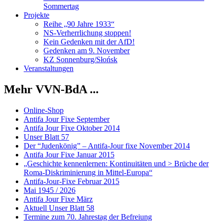
Sommertag
Projekte
Reihe „90 Jahre 1933“
NS-Verherrlichung stoppen!
Kein Gedenken mit der AfD!
Gedenken am 9. November
KZ Sonnenburg/Słońsk
Veranstaltungen
Mehr VVN-BdA ...
Online-Shop
Antifa Jour Fixe September
Antifa Jour Fixe Oktober 2014
Unser Blatt 57
Der “Judenkönig” – Antifa-Jour fixe November 2014
Antifa Jour Fixe Januar 2015
„Geschichte kennenlernen: Kontinuitäten und > Brüche der
Roma-Diskriminierung in Mittel-Europa“
Antifa-Jour-Fixe Februar 2015
Mai 1945 / 2026
Antifa Jour Fixe März
Aktuell Unser Blatt 58
Termine zum 70. Jahrestag der Befreiung