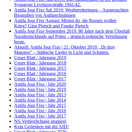
Synagoge Levetzowstraße 1941/42.
Antifa Jour Fixe Juli 2019: Wegbereiterinnen – Ausgesuchten
Biografien von Antifaschistinnen
Antifa Jour Fixe August: Meinst du, die Russen wollen
Krieg? Gina Pietsch und Frauke Pietsch
Antifa Jour Fixe September 2019: 80 Jahre nach dem Überfall
Nazideutschlands auf Polen – deutsch-polnische Versöhnung
heute.
Aktuell: Antifa Jour Fixe | 21. Oktober 2019: „Di dray
Matones“ – Jiddische Lieder in Licht und Schatten.
Unser Blatt / Jahrgang 2019
Unser Blatt / Jahrgang 2018
Unser Blatt / Jahrgang 2015
Unser Blatt / Jahrgang 2016
Unser Blatt / Jahrgang 2017
Antifa Jour Fixe | Jahr 2020
Antifa Jour Fixe | Jahr 2019
Antifa Jour Fixe | Jahr 2013
Antifa Jour Fixe | Jahr 2014
Antifa Jour Fixe | Jahr 2015
Antifa Jour Fixe | Jahr 2016
Antifa Jour Fixe | Jahr 2017
NS-Verherrlichung stoppen!
Kein Gedenken mit der AfD!
Unser Blatt / Jahrgang 2020