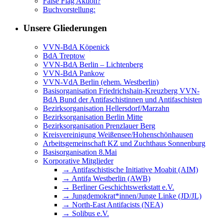
False Flag Aktion?
Buchvorstellung:
Unsere Gliederungen
VVN-BdA Köpenick
BdA Treptow
VVN-BdA Berlin – Lichtenberg
VVN-BdA Pankow
VVN-VdA Berlin (ehem. Westberlin)
Basisorganisation Friedrichshain-Kreuzberg VVN-
BdA Bund der Antifaschistinnen und Antifaschisten
Bezirksorganisation Hellersdorf/Marzahn
Bezirksorganisation Berlin Mitte
Bezirksorganisation Prenzlauer Berg
Kreisvereinigung Weißensee/Hohenschönhausen
Arbeitsgemeinschaft KZ und Zuchthaus Sonnenburg
Basisorganisation 8.Mai
Korporative Mitglieder
→ Antifaschistische Initiative Moabit (AIM)
→ Antifa Westberlin (AWB)
→ Berliner Geschichtswerkstatt e.V.
→ Jungdemokrat*innen/Junge Linke (JD/JL)
→ North-East Antifacists (NEA)
→ Solibus e.V.