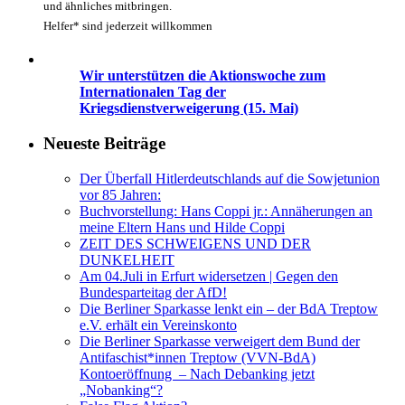
und ähnliches mitbringen.
Helfer* sind jederzeit willkommen
Wir unterstützen die Aktionswoche zum
Internationalen Tag der
Kriegsdienstverweigerung (15. Mai)
Neueste Beiträge
Der Überfall Hitlerdeutschlands auf die Sowjetunion
vor 85 Jahren:
Buchvorstellung: Hans Coppi jr.: Annäherungen an
meine Eltern Hans und Hilde Coppi
ZEIT DES SCHWEIGENS UND DER
DUNKELHEIT
Am 04.Juli in Erfurt widersetzen | Gegen den
Bundesparteitag der AfD!
Die Berliner Sparkasse lenkt ein – der BdA Treptow
e.V. erhält ein Vereinskonto
Die Berliner Sparkasse verweigert dem Bund der
Antifaschist*innen Treptow (VVN-BdA)
Kontoeröffnung – Nach Debanking jetzt
„Nobanking“?