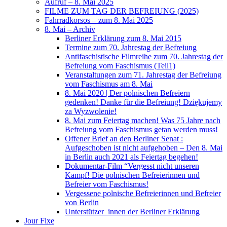
Aufruf – 8. Mai 2025
FILME ZUM TAG DER BEFREIUNG (2025)
Fahrradkorsos – zum 8. Mai 2025
8. Mai – Archiv
Berliner Erklärung zum 8. Mai 2015
Termine zum 70. Jahrestag der Befreiung
Antifaschistische Filmreihe zum 70. Jahrestag der
Befreiung vom Faschismus (Teil1)
Veranstaltungen zum 71. Jahrestag der Befreiung
vom Faschismus am 8. Mai
8. Mai 2020 | Der polnischen Befreiern
gedenken! Danke für die Befreiung! Dziękujemy
za Wyzwolenie!
8. Mai zum Feiertag machen! Was 75 Jahre nach
Befreiung vom Faschismus getan werden muss!
Offener Brief an den Berliner Senat :
Aufgeschoben ist nicht aufgehoben – Den 8. Mai
in Berlin auch 2021 als Feiertag begehen!
Dokumentar-Film “Vergesst nicht unseren
Kampf! Die polnischen Befreierinnen und
Befreier vom Faschismus!
Vergessene polnische Befreierinnen und Befreier
von Berlin
Unterstützer_innen der Berliner Erklärung
Jour Fixe