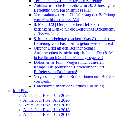
Termine zum 70. Jahrestag der Befreiung
Antifaschistische Filmreihe zum 70. Jahrestag der
Befreiung vom Faschismus (Teil1)
Veranstaltungen zum 71. Jahrestag der Befreiung
vom Faschismus am 8. Mai
8. Mai 2020 | Der polnischen Befreiern
gedenken! Danke für die Befreiung! Dziękujemy
za Wyzwolenie!
8. Mai zum Feiertag machen! Was 75 Jahre nach
Befreiung vom Faschismus getan werden muss!
Offener Brief an den Berliner Senat :
Aufgeschoben ist nicht aufgehoben – Den 8. Mai
in Berlin auch 2021 als Feiertag begehen!
Dokumentar-Film “Vergesst nicht unseren
Kampf! Die polnischen Befreierinnen und
Befreier vom Faschismus!
Vergessene polnische Befreierinnen und Befreier
von Berlin
Unterstützer_innen der Berliner Erklärung
Jour Fixe
Antifa Jour Fixe | Jahr 2026
Antifa Jour Fixe | Jahr 2020
Antifa Jour Fixe | Jahr 2019
Antifa Jour Fixe | Jahr 2018
Antifa Jour Fixe | Jahr 2017