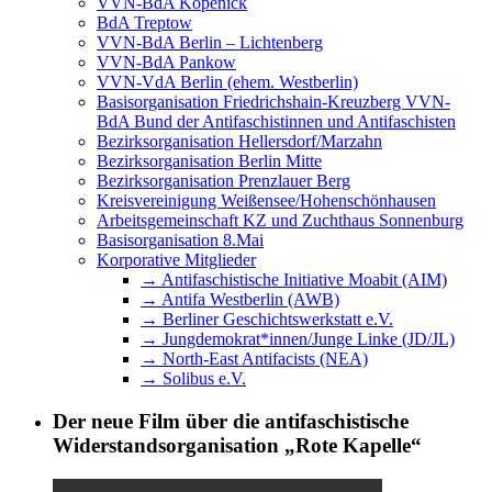
VVN-BdA Köpenick
BdA Treptow
VVN-BdA Berlin – Lichtenberg
VVN-BdA Pankow
VVN-VdA Berlin (ehem. Westberlin)
Basisorganisation Friedrichshain-Kreuzberg VVN-
BdA Bund der Antifaschistinnen und Antifaschisten
Bezirksorganisation Hellersdorf/Marzahn
Bezirksorganisation Berlin Mitte
Bezirksorganisation Prenzlauer Berg
Kreisvereinigung Weißensee/Hohenschönhausen
Arbeitsgemeinschaft KZ und Zuchthaus Sonnenburg
Basisorganisation 8.Mai
Korporative Mitglieder
→ Antifaschistische Initiative Moabit (AIM)
→ Antifa Westberlin (AWB)
→ Berliner Geschichtswerkstatt e.V.
→ Jungdemokrat*innen/Junge Linke (JD/JL)
→ North-East Antifacists (NEA)
→ Solibus e.V.
Der neue Film über die antifaschistische
Widerstandsorganisation „Rote Kapelle“