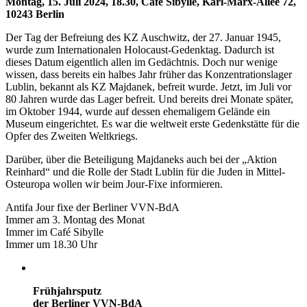
Montag, 15. Juli 2024, 18.30, Cafe Sibylle, Karl-Marx-Allee 72,
10243 Berlin
Der Tag der Befreiung des KZ Auschwitz, der 27. Januar 1945,
wurde zum Internationalen Holocaust-Gedenktag. Dadurch ist
dieses Datum eigentlich allen im Gedächtnis. Doch nur wenige
wissen, dass bereits ein halbes Jahr früher das Konzentrationslager
Lublin, bekannt als KZ Majdanek, befreit wurde. Jetzt, im Juli vor
80 Jahren wurde das Lager befreit. Und bereits drei Monate später,
im Oktober 1944, wurde auf dessen ehemaligem Gelände ein
Museum eingerichtet. Es war die weltweit erste Gedenkstätte für die
Opfer des Zweiten Weltkriegs.
Darüber, über die Beteiligung Majdaneks auch bei der „Aktion
Reinhard“ und die Rolle der Stadt Lublin für die Juden in Mittel-
Osteuropa wollen wir beim Jour-Fixe informieren.
Antifa Jour fixe der Berliner VVN-BdA
Immer am 3. Montag des Monat
Immer im Café Sibylle
Immer um 18.30 Uhr
Frühjahrsputz
der Berliner VVN-BdA