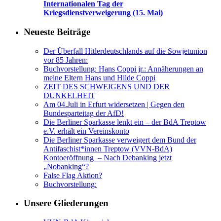
Internationalen Tag der
Kriegsdienstverweigerung (15. Mai)
Neueste Beiträge
Der Überfall Hitlerdeutschlands auf die Sowjetunion
vor 85 Jahren:
Buchvorstellung: Hans Coppi jr.: Annäherungen an
meine Eltern Hans und Hilde Coppi
ZEIT DES SCHWEIGENS UND DER
DUNKELHEIT
Am 04.Juli in Erfurt widersetzen | Gegen den
Bundesparteitag der AfD!
Die Berliner Sparkasse lenkt ein – der BdA Treptow
e.V. erhält ein Vereinskonto
Die Berliner Sparkasse verweigert dem Bund der
Antifaschist*innen Treptow (VVN-BdA)
Kontoeröffnung – Nach Debanking jetzt
„Nobanking“?
False Flag Aktion?
Buchvorstellung:
Unsere Gliederungen