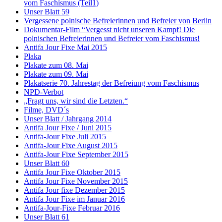
vom Faschismus (Teil1)
Unser Blatt 59
Vergessene polnische Befreierinnen und Befreier von Berlin
Dokumentar-Film “Vergesst nicht unseren Kampf! Die
polnischen Befreierinnen und Befreier vom Faschismus!
Antifa Jour Fixe Mai 2015
Plaka
Plakate zum 08. Mai
Plakate zum 09. Mai
Plakatserie 70. Jahrestag der Befreiung vom Faschismus
NPD-Verbot
„Fragt uns, wir sind die Letzten.“
Filme, DVD´s
Unser Blatt / Jahrgang 2014
Antifa Jour Fixe / Juni 2015
Antifa-Jour Fixe Juli 2015
Antifa-Jour Fixe August 2015
Antifa-Jour Fixe September 2015
Unser Blatt 60
Antifa Jour Fixe Oktober 2015
Antifa Jour Fixe November 2015
Antifa Jour fixe Dezember 2015
Antifa Jour Fixe im Januar 2016
Antifa-Jour-Fixe Februar 2016
Unser Blatt 61