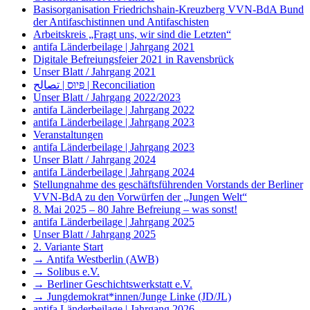
Basisorganisation Friedrichshain-Kreuzberg VVN-BdA Bund
der Antifaschistinnen und Antifaschisten
Arbeitskreis „Fragt uns, wir sind die Letzten“
antifa Länderbeilage | Jahrgang 2021
Digitale Befreiungsfeier 2021 in Ravensbrück
Unser Blatt / Jahrgang 2021
פִּיוּס | تصالح | Reconciliation
Unser Blatt / Jahrgang 2022/2023
antifa Länderbeilage | Jahrgang 2022
antifa Länderbeilage | Jahrgang 2023
Veranstaltungen
antifa Länderbeilage | Jahrgang 2023
Unser Blatt / Jahrgang 2024
antifa Länderbeilage | Jahrgang 2024
Stellungnahme des geschäftsführenden Vorstands der Berliner
VVN-BdA zu den Vorwürfen der „Jungen Welt“
8. Mai 2025 – 80 Jahre Befreiung – was sonst!
antifa Länderbeilage | Jahrgang 2025
Unser Blatt / Jahrgang 2025
2. Variante Start
→ Antifa Westberlin (AWB)
→ Solibus e.V.
→ Berliner Geschichtswerkstatt e.V.
→ Jungdemokrat*innen/Junge Linke (JD/JL)
antifa Länderbeilage | Jahrgang 2026