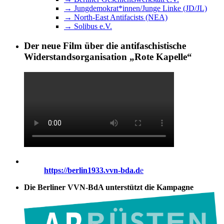
→ Jungdemokrat*innen/Junge Linke (JD/JL)
→ North-East Antifacists (NEA)
→ Solibus e.V.
Der neue Film über die antifaschistische
Widerstandsorganisation „Rote Kapelle“
https://berlin1933.vvn-bda.d
e
Die Berliner VVN-BdA unterstützt die Kampagne