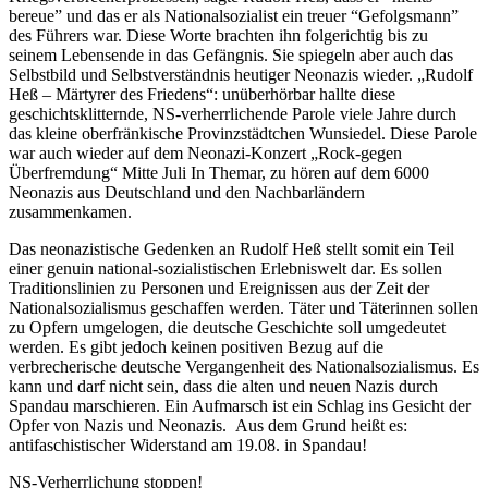
bereue” und das er als Nationalsozialist ein treuer “Gefolgsmann”
des Führers war. Diese Worte brachten ihn folgerichtig bis zu
seinem Lebensende in das Gefängnis. Sie spiegeln aber auch das
Selbstbild und Selbstverständnis heutiger Neonazis wieder. „Rudolf
Heß – Märtyrer des Friedens“: unüberhörbar hallte diese
geschichtsklitternde, NS-verherrlichende Parole viele Jahre durch
das kleine oberfränkische Provinzstädtchen Wunsiedel. Diese Parole
war auch wieder auf dem Neonazi-Konzert „Rock-gegen
Überfremdung“ Mitte Juli In Themar, zu hören auf dem 6000
Neonazis aus Deutschland und den Nachbarländern
zusammenkamen.
Das neonazistische Gedenken an Rudolf Heß stellt somit ein Teil
einer genuin national-sozialistischen Erlebniswelt dar. Es sollen
Traditionslinien zu Personen und Ereignissen aus der Zeit der
Nationalsozialismus geschaffen werden. Täter und Täterinnen sollen
zu Opfern umgelogen, die deutsche Geschichte soll umgedeutet
werden. Es gibt jedoch keinen positiven Bezug auf die
verbrecherische deutsche Vergangenheit des Nationalsozialismus. Es
kann und darf nicht sein, dass die alten und neuen Nazis durch
Spandau marschieren. Ein Aufmarsch ist ein Schlag ins Gesicht der
Opfer von Nazis und Neonazis. Aus dem Grund heißt es:
antifaschistischer Widerstand am 19.08. in Spandau!
NS-Verherrlichung stoppen!