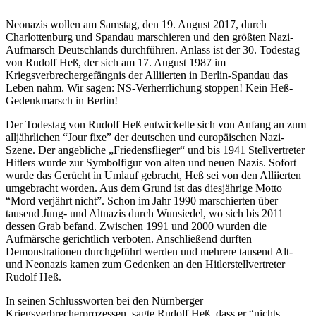
Neonazis wollen am Samstag, den 19. August 2017, durch
Charlottenburg und Spandau marschieren und den größten Nazi-
Aufmarsch Deutschlands durchführen. Anlass ist der 30. Todestag
von Rudolf Heß, der sich am 17. August 1987 im
Kriegsverbrechergefängnis der Alliierten in Berlin-Spandau das
Leben nahm. Wir sagen: NS-Verherrlichung stoppen! Kein Heß-
Gedenkmarsch in Berlin!
Der Todestag von Rudolf Heß entwickelte sich von Anfang an zum
alljährlichen “Jour fixe” der deutschen und europäischen Nazi-
Szene. Der angebliche „Friedensflieger“ und bis 1941 Stellvertreter
Hitlers wurde zur Symbolfigur von alten und neuen Nazis. Sofort
wurde das Gerücht in Umlauf gebracht, Heß sei von den Alliierten
umgebracht worden. Aus dem Grund ist das diesjährige Motto
“Mord verjährt nicht”. Schon im Jahr 1990 marschierten über
tausend Jung- und Altnazis durch Wunsiedel, wo sich bis 2011
dessen Grab befand. Zwischen 1991 und 2000 wurden die
Aufmärsche gerichtlich verboten. Anschließend durften
Demonstrationen durchgeführt werden und mehrere tausend Alt-
und Neonazis kamen zum Gedenken an den Hitlerstellvertreter
Rudolf Heß.
In seinen Schlussworten bei den Nürnberger
Kriegsverbrecherprozessen, sagte Rudolf Heß, dass er “nichts