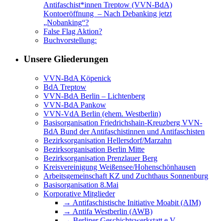
Antifaschist*innen Treptow (VVN-BdA)
Kontoeröffnung – Nach Debanking jetzt
„Nobanking“?
False Flag Aktion?
Buchvorstellung:
Unsere Gliederungen
VVN-BdA Köpenick
BdA Treptow
VVN-BdA Berlin – Lichtenberg
VVN-BdA Pankow
VVN-VdA Berlin (ehem. Westberlin)
Basisorganisation Friedrichshain-Kreuzberg VVN-
BdA Bund der Antifaschistinnen und Antifaschisten
Bezirksorganisation Hellersdorf/Marzahn
Bezirksorganisation Berlin Mitte
Bezirksorganisation Prenzlauer Berg
Kreisvereinigung Weißensee/Hohenschönhausen
Arbeitsgemeinschaft KZ und Zuchthaus Sonnenburg
Basisorganisation 8.Mai
Korporative Mitglieder
→ Antifaschistische Initiative Moabit (AIM)
→ Antifa Westberlin (AWB)
→ Berliner Geschichtswerkstatt e.V.