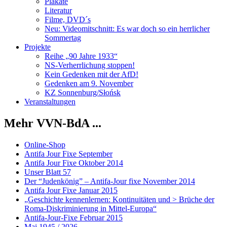
Plakate
Literatur
Filme, DVD´s
Neu: Videomitschnitt: Es war doch so ein herrlicher
Sommertag
Projekte
Reihe „90 Jahre 1933“
NS-Verherrlichung stoppen!
Kein Gedenken mit der AfD!
Gedenken am 9. November
KZ Sonnenburg/Słońsk
Veranstaltungen
Mehr VVN-BdA ...
Online-Shop
Antifa Jour Fixe September
Antifa Jour Fixe Oktober 2014
Unser Blatt 57
Der “Judenkönig” – Antifa-Jour fixe November 2014
Antifa Jour Fixe Januar 2015
„Geschichte kennenlernen: Kontinuitäten und > Brüche der
Roma-Diskriminierung in Mittel-Europa“
Antifa-Jour-Fixe Februar 2015
Mai 1945 / 2026