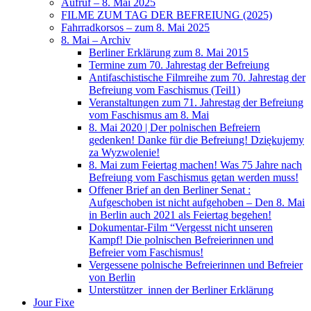
Aufruf – 8. Mai 2025
FILME ZUM TAG DER BEFREIUNG (2025)
Fahrradkorsos – zum 8. Mai 2025
8. Mai – Archiv
Berliner Erklärung zum 8. Mai 2015
Termine zum 70. Jahrestag der Befreiung
Antifaschistische Filmreihe zum 70. Jahrestag der
Befreiung vom Faschismus (Teil1)
Veranstaltungen zum 71. Jahrestag der Befreiung
vom Faschismus am 8. Mai
8. Mai 2020 | Der polnischen Befreiern
gedenken! Danke für die Befreiung! Dziękujemy
za Wyzwolenie!
8. Mai zum Feiertag machen! Was 75 Jahre nach
Befreiung vom Faschismus getan werden muss!
Offener Brief an den Berliner Senat :
Aufgeschoben ist nicht aufgehoben – Den 8. Mai
in Berlin auch 2021 als Feiertag begehen!
Dokumentar-Film “Vergesst nicht unseren
Kampf! Die polnischen Befreierinnen und
Befreier vom Faschismus!
Vergessene polnische Befreierinnen und Befreier
von Berlin
Unterstützer_innen der Berliner Erklärung
Jour Fixe