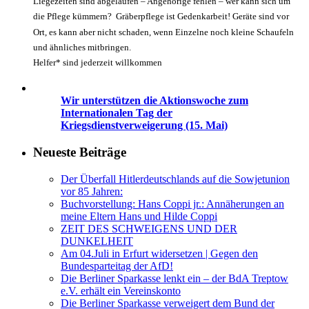
Liegezeiten sind abgelaufen – Angehörige fehlen – wer kann sich um
die Pflege kümmern? Gräberpflege ist Gedenkarbeit! Geräte sind vor
Ort, es kann aber nicht schaden, wenn Einzelne noch kleine Schaufeln
und ähnliches mitbringen.
Helfer* sind jederzeit willkommen
Wir unterstützen die Aktionswoche zum
Internationalen Tag der
Kriegsdienstverweigerung (15. Mai)
Neueste Beiträge
Der Überfall Hitlerdeutschlands auf die Sowjetunion
vor 85 Jahren:
Buchvorstellung: Hans Coppi jr.: Annäherungen an
meine Eltern Hans und Hilde Coppi
ZEIT DES SCHWEIGENS UND DER
DUNKELHEIT
Am 04.Juli in Erfurt widersetzen | Gegen den
Bundesparteitag der AfD!
Die Berliner Sparkasse lenkt ein – der BdA Treptow
e.V. erhält ein Vereinskonto
Die Berliner Sparkasse verweigert dem Bund der