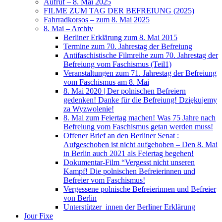
Aufruf – 8. Mai 2025
FILME ZUM TAG DER BEFREIUNG (2025)
Fahrradkorsos – zum 8. Mai 2025
8. Mai – Archiv
Berliner Erklärung zum 8. Mai 2015
Termine zum 70. Jahrestag der Befreiung
Antifaschistische Filmreihe zum 70. Jahrestag der
Befreiung vom Faschismus (Teil1)
Veranstaltungen zum 71. Jahrestag der Befreiung
vom Faschismus am 8. Mai
8. Mai 2020 | Der polnischen Befreiern
gedenken! Danke für die Befreiung! Dziękujemy
za Wyzwolenie!
8. Mai zum Feiertag machen! Was 75 Jahre nach
Befreiung vom Faschismus getan werden muss!
Offener Brief an den Berliner Senat :
Aufgeschoben ist nicht aufgehoben – Den 8. Mai
in Berlin auch 2021 als Feiertag begehen!
Dokumentar-Film “Vergesst nicht unseren
Kampf! Die polnischen Befreierinnen und
Befreier vom Faschismus!
Vergessene polnische Befreierinnen und Befreier
von Berlin
Unterstützer_innen der Berliner Erklärung
Jour Fixe