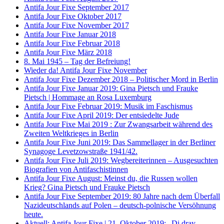
Antifa Jour Fixe September 2017
Antifa Jour Fixe Oktober 2017
Antifa Jour Fixe November 2017
Antifa Jour Fixe Januar 2018
Antifa Jour Fixe Februar 2018
Antifa Jour Fixe März 2018
8. Mai 1945 – Tag der Befreiung!
Wieder da! Antifa Jour Fixe November
Antifa Jour Fixe Dezember 2018 – Politischer Mord in Berlin
Antifa Jour Fixe Januar 2019: Gina Pietsch und Frauke
Pietsch | Hommage an Rosa Luxemburg
Antifa Jour Fixe Februar 2019: Musik im Faschismus
Antifa Jour Fixe April 2019: Der entsiedelte Jude
Antifa Jour Fixe Mai 2019 : Zur Zwangsarbeit während des
Zweiten Weltkrieges in Berlin
Antifa Jour Fixe Juni 2019: Das Sammellager in der Berliner
Synagoge Levetzowstraße 1941/42.
Antifa Jour Fixe Juli 2019: Wegbereiterinnen – Ausgesuchten
Biografien von Antifaschistinnen
Antifa Jour Fixe August: Meinst du, die Russen wollen
Krieg? Gina Pietsch und Frauke Pietsch
Antifa Jour Fixe September 2019: 80 Jahre nach dem Überfall
Nazideutschlands auf Polen – deutsch-polnische Versöhnung
heute.
Aktuell: Antifa Jour Fixe | 21. Oktober 2019: „Di dray