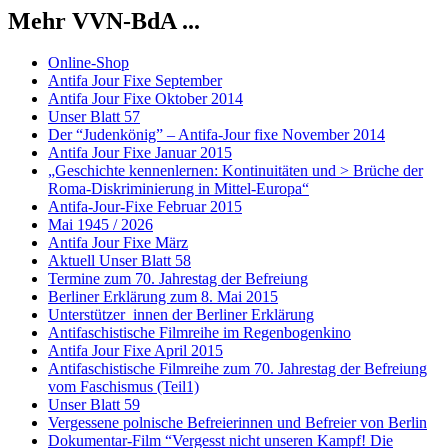
Mehr VVN-BdA ...
Online-Shop
Antifa Jour Fixe September
Antifa Jour Fixe Oktober 2014
Unser Blatt 57
Der “Judenkönig” – Antifa-Jour fixe November 2014
Antifa Jour Fixe Januar 2015
„Geschichte kennenlernen: Kontinuitäten und > Brüche der
Roma-Diskriminierung in Mittel-Europa“
Antifa-Jour-Fixe Februar 2015
Mai 1945 / 2026
Antifa Jour Fixe März
Aktuell Unser Blatt 58
Termine zum 70. Jahrestag der Befreiung
Berliner Erklärung zum 8. Mai 2015
Unterstützer_innen der Berliner Erklärung
Antifaschistische Filmreihe im Regenbogenkino
Antifa Jour Fixe April 2015
Antifaschistische Filmreihe zum 70. Jahrestag der Befreiung
vom Faschismus (Teil1)
Unser Blatt 59
Vergessene polnische Befreierinnen und Befreier von Berlin
Dokumentar-Film “Vergesst nicht unseren Kampf! Die