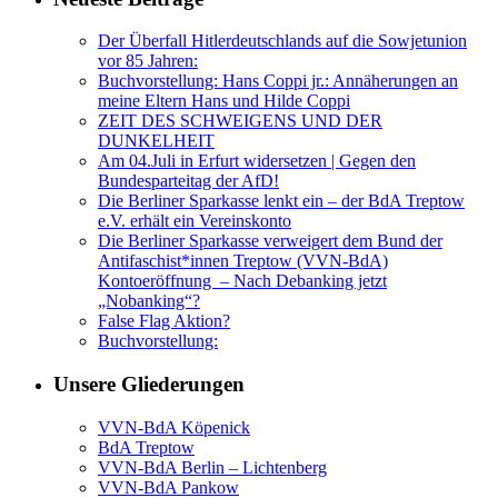
Der Überfall Hitlerdeutschlands auf die Sowjetunion
vor 85 Jahren:
Buchvorstellung: Hans Coppi jr.: Annäherungen an
meine Eltern Hans und Hilde Coppi
ZEIT DES SCHWEIGENS UND DER
DUNKELHEIT
Am 04.Juli in Erfurt widersetzen | Gegen den
Bundesparteitag der AfD!
Die Berliner Sparkasse lenkt ein – der BdA Treptow
e.V. erhält ein Vereinskonto
Die Berliner Sparkasse verweigert dem Bund der
Antifaschist*innen Treptow (VVN-BdA)
Kontoeröffnung – Nach Debanking jetzt
„Nobanking“?
False Flag Aktion?
Buchvorstellung:
Unsere Gliederungen
VVN-BdA Köpenick
BdA Treptow
VVN-BdA Berlin – Lichtenberg
VVN-BdA Pankow