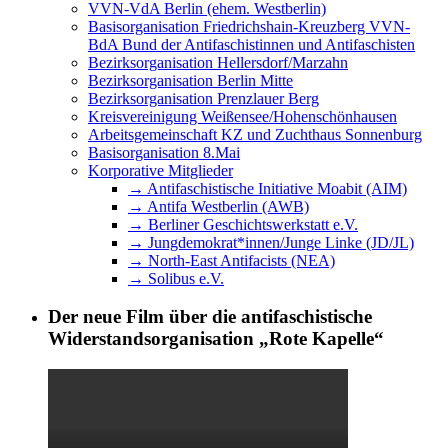
VVN-VdA Berlin (ehem. Westberlin)
Basisorganisation Friedrichshain-Kreuzberg VVN-
BdA Bund der Antifaschistinnen und Antifaschisten
Bezirksorganisation Hellersdorf/Marzahn
Bezirksorganisation Berlin Mitte
Bezirksorganisation Prenzlauer Berg
Kreisvereinigung Weißensee/Hohenschönhausen
Arbeitsgemeinschaft KZ und Zuchthaus Sonnenburg
Basisorganisation 8.Mai
Korporative Mitglieder
→ Antifaschistische Initiative Moabit (AIM)
→ Antifa Westberlin (AWB)
→ Berliner Geschichtswerkstatt e.V.
→ Jungdemokrat*innen/Junge Linke (JD/JL)
→ North-East Antifacists (NEA)
→ Solibus e.V.
Der neue Film über die antifaschistische
Widerstandsorganisation „Rote Kapelle“