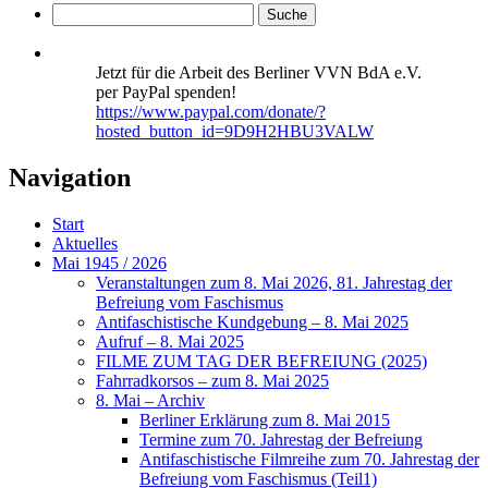
Jetzt für die Arbeit des Berliner VVN BdA e.V.
per PayPal spenden!
https://www.paypal.com/donate/?
hosted_button_id=9D9H2HBU3VALW
Navigation
Start
Aktuelles
Mai 1945 / 2026
Veranstaltungen zum 8. Mai 2026, 81. Jahrestag der
Befreiung vom Faschismus
Antifaschistische Kundgebung – 8. Mai 2025
Aufruf – 8. Mai 2025
FILME ZUM TAG DER BEFREIUNG (2025)
Fahrradkorsos – zum 8. Mai 2025
8. Mai – Archiv
Berliner Erklärung zum 8. Mai 2015
Termine zum 70. Jahrestag der Befreiung
Antifaschistische Filmreihe zum 70. Jahrestag der
Befreiung vom Faschismus (Teil1)