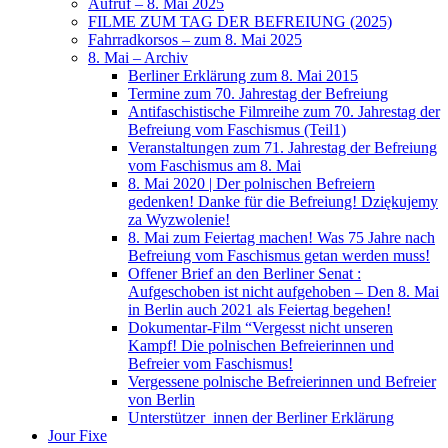
Aufruf – 8. Mai 2025
FILME ZUM TAG DER BEFREIUNG (2025)
Fahrradkorsos – zum 8. Mai 2025
8. Mai – Archiv
Berliner Erklärung zum 8. Mai 2015
Termine zum 70. Jahrestag der Befreiung
Antifaschistische Filmreihe zum 70. Jahrestag der
Befreiung vom Faschismus (Teil1)
Veranstaltungen zum 71. Jahrestag der Befreiung
vom Faschismus am 8. Mai
8. Mai 2020 | Der polnischen Befreiern
gedenken! Danke für die Befreiung! Dziękujemy
za Wyzwolenie!
8. Mai zum Feiertag machen! Was 75 Jahre nach
Befreiung vom Faschismus getan werden muss!
Offener Brief an den Berliner Senat :
Aufgeschoben ist nicht aufgehoben – Den 8. Mai
in Berlin auch 2021 als Feiertag begehen!
Dokumentar-Film “Vergesst nicht unseren
Kampf! Die polnischen Befreierinnen und
Befreier vom Faschismus!
Vergessene polnische Befreierinnen und Befreier
von Berlin
Unterstützer_innen der Berliner Erklärung
Jour Fixe