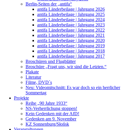
Berlin-Seiten der „antifa“
antifa Länderbeilage | Jahrgang 2026
antifa Länderbeilage | Jahrgang 2025
antifa Länderbeilage | Jahrgang 2024
antifa Länderbeilage | Jahrgang 2023
antifa Länderbeilage | Jahrgang 2022
antifa Länderbeilage | Jahrgang 2021
antifa Länderbeilage | Jahrgang 2020
antifa Länderbeilage | Jahrgang 2019
antifa Länderbeilage | Jahrgang 2018
antifa Länderbeilage | Jahrgang 2017
Broschüren und Flugblätter
Broschüre „Fragt uns, wir sind die Letzten.“
Plakate
Literatur
Filme, DVD´s
Neu: Videomitschnitt: Es war doch so ein herrlicher
Sommertag
Projekte
Reihe „90 Jahre 1933“
NS-Verherrlichung stoppen!
Kein Gedenken mit der AfD!
Gedenken am 9. November
KZ Sonnenburg/Słońsk
Veranstaltungen