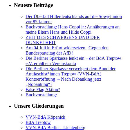
Neueste Beiträge
Der Überfall Hitlerdeutschlands auf die Sowjetunion
vor 85 Jahren:
Buchvorstellung: Hans Coppi jr.: Annäherungen an
meine Eltern Hans und Hilde Coppi
ZEIT DES SCHWEIGENS UND DER
DUNKELHEIT
Am 04.Juli in Erfurt widersetzen | Gegen den
Bundesparteitag der AfD!
Die Berliner Sparkasse lenkt ein – der BdA Treptow
e.V. erhält ein Vereinskonto
Die Berliner Sparkasse verweigert dem Bund der
Antifaschist*innen Treptow (VVN-BdA)
Kontoeröffnung – Nach Debanking jetzt
„Nobanking“?
False Flag Aktion?
Buchvorstellung:
Unsere Gliederungen
VVN-BdA Köpenick
BdA Treptow
VVN-BdA Berlin – Lichtenberg