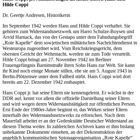
Hilde Coppi
Dr. Geertje Andresen, Historikerin
Im September 1942 werden Hans und Hilde Coppi verhaftet. Sie
gehören zum Widerstandsnetzwerk um Harro Schulze-Boysen und
Arvid Harnack, das von der Gestapo unter dem Fahndungsbegriff
„Rote Kapelle“ dem sowjetischen militärischen Nachrichtendienst in
Westeuropa zugeordnet wird. Vom Reichskriegsgericht, dem
obersten Gericht der Wehrmacht, werden sie zum Tode verurteilt.
Hilde Coppi bringt am 27. November 1942 im Berliner
Frauengefängnis Barnimstraße ihren Sohn Hans zur Welt. Sie kann
ihr Kind noch einige Monate stillen, ehe sie am 5. August 1943 in
Berlin-Plötzensee unter dem Fallbeil stirbt. Hans Coppi wird dort
bereits am 22. Dezember 1942 enthauptet.
Hans Coppi jr. hat seine Eltern nie kennengelernt. Er wächst in der
DDR auf, kennt vor allem die offizielle Darstellung seiner Eltern
und wird wegen deren Widerstandstätigkeit zur öffentlichen Person.
Erst Ende der 1980er-Jahre beginnt er, das Wirken seiner Eltern
innerhalb des Widerstandsnetzwerks zu erforschen. Nach dem
Mauerfall arbeitet er an der Gedenkstätte Deutscher Widerstand an
diesem Thema weiter. In zahlreichen Archiven kann er ihm bislang
unbekannte Dokumente einsehen, an der Dekonstruktion der
angeblich kommunistischen Spionageorganisation „Rote Kapelle“