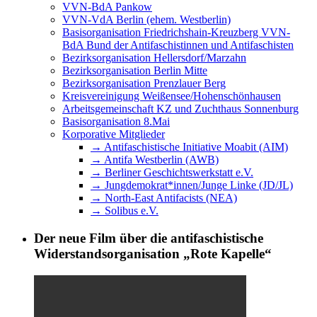
VVN-BdA Pankow
VVN-VdA Berlin (ehem. Westberlin)
Basisorganisation Friedrichshain-Kreuzberg VVN-
BdA Bund der Antifaschistinnen und Antifaschisten
Bezirksorganisation Hellersdorf/Marzahn
Bezirksorganisation Berlin Mitte
Bezirksorganisation Prenzlauer Berg
Kreisvereinigung Weißensee/Hohenschönhausen
Arbeitsgemeinschaft KZ und Zuchthaus Sonnenburg
Basisorganisation 8.Mai
Korporative Mitglieder
→ Antifaschistische Initiative Moabit (AIM)
→ Antifa Westberlin (AWB)
→ Berliner Geschichtswerkstatt e.V.
→ Jungdemokrat*innen/Junge Linke (JD/JL)
→ North-East Antifacists (NEA)
→ Solibus e.V.
Der neue Film über die antifaschistische
Widerstandsorganisation „Rote Kapelle“