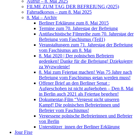
Aufruf – 8. Mai 2025
FILME ZUM TAG DER BEFREIUNG (2025)
Fahrradkorsos – zum 8. Mai 2025
8. Mai – Archiv
Berliner Erklärung zum 8. Mai 2015
Termine zum 70. Jahrestag der Befreiung
Antifaschistische Filmreihe zum 70. Jahrestag der
Befreiung vom Faschismus (Teil1)
Veranstaltungen zum 71. Jahrestag der Befreiung
vom Faschismus am 8. Mai
8. Mai 2020 | Der polnischen Befreiern
gedenken! Danke für die Befreiung! Dziękujemy
za Wyzwolenie!
8. Mai zum Feiertag machen! Was 75 Jahre nach
Befreiung vom Faschismus getan werden muss!
Offener Brief an den Berliner Senat :
Aufgeschoben ist nicht aufgehoben – Den 8. Mai
in Berlin auch 2021 als Feiertag begehen!
Dokumentar-Film “Vergesst nicht unseren
Kampf! Die polnischen Befreierinnen und
Befreier vom Faschismus!
Vergessene polnische Befreierinnen und Befreier
von Berlin
Unterstützer_innen der Berliner Erklärung
Jour Fixe