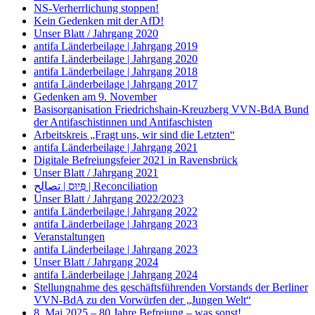
NS-Verherrlichung stoppen!
Kein Gedenken mit der AfD!
Unser Blatt / Jahrgang 2020
antifa Länderbeilage | Jahrgang 2019
antifa Länderbeilage | Jahrgang 2020
antifa Länderbeilage | Jahrgang 2018
antifa Länderbeilage | Jahrgang 2017
Gedenken am 9. November
Basisorganisation Friedrichshain-Kreuzberg VVN-BdA Bund
der Antifaschistinnen und Antifaschisten
Arbeitskreis „Fragt uns, wir sind die Letzten“
antifa Länderbeilage | Jahrgang 2021
Digitale Befreiungsfeier 2021 in Ravensbrück
Unser Blatt / Jahrgang 2021
פִּיוּס | تصالح | Reconciliation
Unser Blatt / Jahrgang 2022/2023
antifa Länderbeilage | Jahrgang 2022
antifa Länderbeilage | Jahrgang 2023
Veranstaltungen
antifa Länderbeilage | Jahrgang 2023
Unser Blatt / Jahrgang 2024
antifa Länderbeilage | Jahrgang 2024
Stellungnahme des geschäftsführenden Vorstands der Berliner
VVN-BdA zu den Vorwürfen der „Jungen Welt“
8. Mai 2025 – 80 Jahre Befreiung – was sonst!