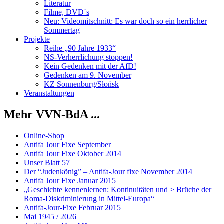
Literatur
Filme, DVD´s
Neu: Videomitschnitt: Es war doch so ein herrlicher
Sommertag
Projekte
Reihe „90 Jahre 1933“
NS-Verherrlichung stoppen!
Kein Gedenken mit der AfD!
Gedenken am 9. November
KZ Sonnenburg/Słońsk
Veranstaltungen
Mehr VVN-BdA ...
Online-Shop
Antifa Jour Fixe September
Antifa Jour Fixe Oktober 2014
Unser Blatt 57
Der “Judenkönig” – Antifa-Jour fixe November 2014
Antifa Jour Fixe Januar 2015
„Geschichte kennenlernen: Kontinuitäten und > Brüche der
Roma-Diskriminierung in Mittel-Europa“
Antifa-Jour-Fixe Februar 2015
Mai 1945 / 2026