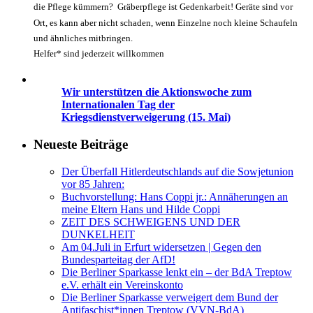
die Pflege kümmern? Gräberpflege ist Gedenkarbeit! Geräte sind vor
Ort, es kann aber nicht schaden, wenn Einzelne noch kleine Schaufeln
und ähnliches mitbringen.
Helfer* sind jederzeit willkommen
Wir unterstützen die Aktionswoche zum
Internationalen Tag der
Kriegsdienstverweigerung (15. Mai)
Neueste Beiträge
Der Überfall Hitlerdeutschlands auf die Sowjetunion
vor 85 Jahren:
Buchvorstellung: Hans Coppi jr.: Annäherungen an
meine Eltern Hans und Hilde Coppi
ZEIT DES SCHWEIGENS UND DER
DUNKELHEIT
Am 04.Juli in Erfurt widersetzen | Gegen den
Bundesparteitag der AfD!
Die Berliner Sparkasse lenkt ein – der BdA Treptow
e.V. erhält ein Vereinskonto
Die Berliner Sparkasse verweigert dem Bund der
Antifaschist*innen Treptow (VVN-BdA)