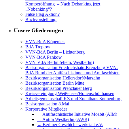
Kontoeröffnung – Nach Debanking jetzt
„Nobanking“?
False Flag Aktion?
Buchvorstellung:
Unsere Gliederungen
VVN-BdA Köpenick
BdA Treptow
VVN-BdA Berlin – Lichtenberg
VVN-BdA Pankow
VVN-VdA Berlin (ehem. Westberlin)
Basisorganisation Friedrichshain-Kreuzberg VVN-
BdA Bund der Antifaschistinnen und Antifaschisten
Bezirksorganisation Hellersdorf/Marzahn
Bezirksorganisation Berlin Mitte
Bezirksorganisation Prenzlauer Berg
Kreisvereinigung Weißensee/Hohenschönhausen
Arbeitsgemeinschaft KZ und Zuchthaus Sonnenburg
Basisorganisation 8.Mai
Korporative Mitglieder
→ Antifaschistische Initiative Moabit (AIM)
→ Antifa Westberlin (AWB)
→ Berliner Geschichtswerkstatt e.V.