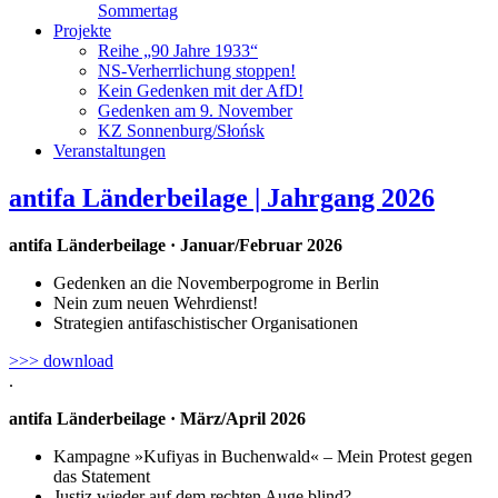
Sommertag
Projekte
Reihe „90 Jahre 1933“
NS-Verherrlichung stoppen!
Kein Gedenken mit der AfD!
Gedenken am 9. November
KZ Sonnenburg/Słońsk
Veranstaltungen
antifa Länderbeilage | Jahrgang 2026
antifa Länderbeilage · Januar/Februar 2026
Gedenken an die Novemberpogrome in Berlin
Nein zum neuen Wehrdienst!
Strategien antifaschistischer Organisationen
>>> download
.
antifa Länderbeilage · März/April 2026
Kampagne »Kufiyas in Buchenwald« – Mein Protest gegen
das Statement
Justiz wieder auf dem rechten Auge blind?