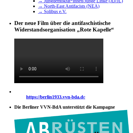
→ Jungdemokrat*innen/Junge Linke (JD/JL)
→ North-East Antifacists (NEA)
→ Solibus e.V.
Der neue Film über die antifaschistische
Widerstandsorganisation „Rote Kapelle“
https://berlin1933.vvn-bda.d
e
Die Berliner VVN-BdA unterstützt die Kampagne