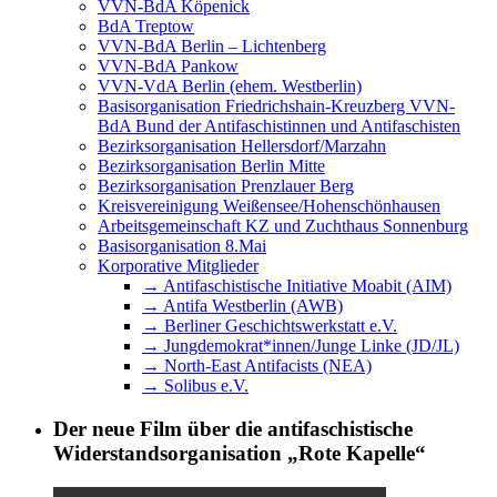
VVN-BdA Köpenick
BdA Treptow
VVN-BdA Berlin – Lichtenberg
VVN-BdA Pankow
VVN-VdA Berlin (ehem. Westberlin)
Basisorganisation Friedrichshain-Kreuzberg VVN-
BdA Bund der Antifaschistinnen und Antifaschisten
Bezirksorganisation Hellersdorf/Marzahn
Bezirksorganisation Berlin Mitte
Bezirksorganisation Prenzlauer Berg
Kreisvereinigung Weißensee/Hohenschönhausen
Arbeitsgemeinschaft KZ und Zuchthaus Sonnenburg
Basisorganisation 8.Mai
Korporative Mitglieder
→ Antifaschistische Initiative Moabit (AIM)
→ Antifa Westberlin (AWB)
→ Berliner Geschichtswerkstatt e.V.
→ Jungdemokrat*innen/Junge Linke (JD/JL)
→ North-East Antifacists (NEA)
→ Solibus e.V.
Der neue Film über die antifaschistische
Widerstandsorganisation „Rote Kapelle“