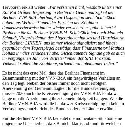
Tervooren erklärt weiter: „
Wir verstehen nicht, weshalb unter einer
Rot-Rot-Grünen Regierung in Berlin die Gemeinnützigkeit der
Berliner VVN-BdA überhaupt zur Disposition steht. Schließlich
haben uns Vertreter*innen der Parteien der Koalition
dankenswerterweise immer wieder versichert, es gäbe keinerlei
Probleme für die Berliner VVN-BdA. Schließlich hat auch Manuela
Schmidt, Vizepräsidentin des Abgeordnetenhauses und Haushälterin
der Berliner LINKEN, uns immer wieder signalisiert und jüngst
gegenüber dem Tagesspiegel bestätigt, dass Finanzsenator Matthias
Kollatz ihr dies versichert habe. Gleichlautende Signale gab es auch
im vergangenen Jahr von Vertreter*innen der SPD-Fraktion.
Vielleicht sollten die Koalitionsparteien mal miteinander reden?
“
Es ist nicht das erste Mal, dass das Berliner Finanzamt im
Zusammenhang mit der VVN-BdA ein fragwürdiges Verhalten an
den Tag legt. Neben der bisher immer noch nicht erfolgten
Anerkennung der Gemeinnützigkeit für die Bundesvereinigung,
musste 2020 auch die Kreisvereinigung der VVN-BdA Pankow
lange um die Anerkennung ihrer Gemeinnützigkeit bangen. Wie die
Berliner VVN-BdA wird die Pankower Kreisvereinigung in keinem
Verfassungsschutzbericht des Bundes oder der Länder erwähnt.
Für die Berliner VVN-BdA bedeutet die momentane Situation eine
ungemeine Unsicherheit, da z.B. nicht klar ist, ob und für welchen