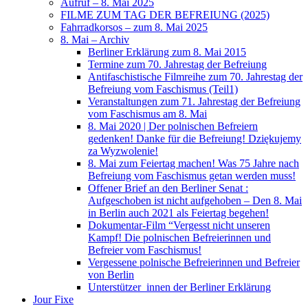
Aufruf – 8. Mai 2025
FILME ZUM TAG DER BEFREIUNG (2025)
Fahrradkorsos – zum 8. Mai 2025
8. Mai – Archiv
Berliner Erklärung zum 8. Mai 2015
Termine zum 70. Jahrestag der Befreiung
Antifaschistische Filmreihe zum 70. Jahrestag der
Befreiung vom Faschismus (Teil1)
Veranstaltungen zum 71. Jahrestag der Befreiung
vom Faschismus am 8. Mai
8. Mai 2020 | Der polnischen Befreiern
gedenken! Danke für die Befreiung! Dziękujemy
za Wyzwolenie!
8. Mai zum Feiertag machen! Was 75 Jahre nach
Befreiung vom Faschismus getan werden muss!
Offener Brief an den Berliner Senat :
Aufgeschoben ist nicht aufgehoben – Den 8. Mai
in Berlin auch 2021 als Feiertag begehen!
Dokumentar-Film “Vergesst nicht unseren
Kampf! Die polnischen Befreierinnen und
Befreier vom Faschismus!
Vergessene polnische Befreierinnen und Befreier
von Berlin
Unterstützer_innen der Berliner Erklärung
Jour Fixe