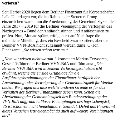
verloren?
Seit Herbst 2020 liegen dem Berliner Finanzamt für Körperschaften
I alle Unterlagen vor, die im Rahmen der Steuererklärung
einzureichen waren, um die Anerkennung der Gemeinnützigkeit der
Jahre 2017 – 2019 für die Berliner Vereinigung der Verfolgten des
Naziregimes – Bund der Antifaschistinnen und Antifaschisten zu
prüfen. Nun, Monate später, erfolgte erst auf Nachfrage die
mündliche Mitteilung, dass ein Bescheid zwar existiere, aber der
Berliner VVN-BdA nicht zugesandt werden dürfe. O-Ton
Finanzamt:
„Sie wissen schon warum.“
„Nein wir wissen nicht warum.“
konstatiert Markus Tervooren,
Geschäftsführer der Berliner VVN-BdA und führt aus:
„Die
Berliner VVN-BdA wird in keinem Verfassungsschutzbericht
erwähnt, welche die einzige Grundlage für die
Ausführungsbestimmungen der Finanzämter bezüglich der
Anerkennung oder Verweigerung der Gemeinnützigkeit für Vereine
bilden. Wir fragen uns also welche anderen Gründe es für das
Verhalten des Berliner Finanzamtes geben kann. Schon die
Aberkennung der Gemeinnützigkeit des Bundesvereinigung der
VVN-BdA aufgrund haltloser Behauptungen des bayrischen(sic!)
VS ist schon ein nicht hinnehmbarer Skandal. Dehnt das Finanzamt
dieses Vorgehen jetzt eigenmächtig auch auf weitere Vereinigungen
aus?“