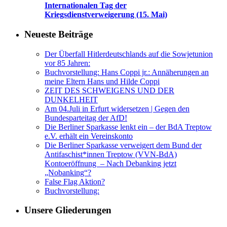
Internationalen Tag der
Kriegsdienstverweigerung (15. Mai)
Neueste Beiträge
Der Überfall Hitlerdeutschlands auf die Sowjetunion
vor 85 Jahren:
Buchvorstellung: Hans Coppi jr.: Annäherungen an
meine Eltern Hans und Hilde Coppi
ZEIT DES SCHWEIGENS UND DER
DUNKELHEIT
Am 04.Juli in Erfurt widersetzen | Gegen den
Bundesparteitag der AfD!
Die Berliner Sparkasse lenkt ein – der BdA Treptow
e.V. erhält ein Vereinskonto
Die Berliner Sparkasse verweigert dem Bund der
Antifaschist*innen Treptow (VVN-BdA)
Kontoeröffnung – Nach Debanking jetzt
„Nobanking“?
False Flag Aktion?
Buchvorstellung:
Unsere Gliederungen