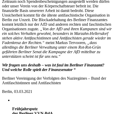
Zeitraum noch Spendenbescheinigungen ausgestellt werden dürfen
oder unser Verein von der Körperschaftsteuer befreit ist. Die
finanzielle Basis unsererer Arbeit ist damit bedroht. Diese
Unsicherheit kommt für die älteste antifaschistische Organisation in
Berlin zur Unzeit. Die Blockadehaltung des Berliner Finanzamtes
kommt letztlich nur der AfD und anderen rechten und faschistischen
Organisationen zugute.
„Von der AfD und ihren Kumpanen sind wir
ein solches Verhalten gewohnt, besonders in Marzahn-Hellersdorf
stehen aktive Antifaschistinnen und Antifaschisten gerade wieder im
Fadenkreuz der Rechten.“
meint Markus Tervooren,
„dass
allerdings die Berliner Verwaltung unter einem Rot-Rot-Grün
geführten Berliner Senat die Kampagne der AfD mittelbar zu
unterstützen scheint ist für uns neu.“
Wir fragen uns deshalb – was ist faul im Berliner Finanzamt?
Und welche Rolle spielt der Finanzsenator “
Berliner Vereinigung der Verfolgten des Naziregimes – Bund der
Antifaschistinnen und Antifaschisten
Berlin, 03.03.2021
Frühjahrsputz
der Berliner VVN-BdA