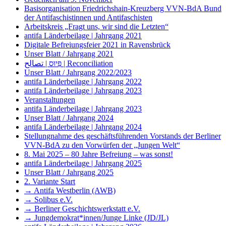
Basisorganisation Friedrichshain-Kreuzberg VVN-BdA Bund
der Antifaschistinnen und Antifaschisten
Arbeitskreis „Fragt uns, wir sind die Letzten“
antifa Länderbeilage | Jahrgang 2021
Digitale Befreiungsfeier 2021 in Ravensbrück
Unser Blatt / Jahrgang 2021
פִּיוּס | تصالح | Reconciliation
Unser Blatt / Jahrgang 2022/2023
antifa Länderbeilage | Jahrgang 2022
antifa Länderbeilage | Jahrgang 2023
Veranstaltungen
antifa Länderbeilage | Jahrgang 2023
Unser Blatt / Jahrgang 2024
antifa Länderbeilage | Jahrgang 2024
Stellungnahme des geschäftsführenden Vorstands der Berliner
VVN-BdA zu den Vorwürfen der „Jungen Welt“
8. Mai 2025 – 80 Jahre Befreiung – was sonst!
antifa Länderbeilage | Jahrgang 2025
Unser Blatt / Jahrgang 2025
2. Variante Start
→ Antifa Westberlin (AWB)
→ Solibus e.V.
→ Berliner Geschichtswerkstatt e.V.
→ Jungdemokrat*innen/Junge Linke (JD/JL)