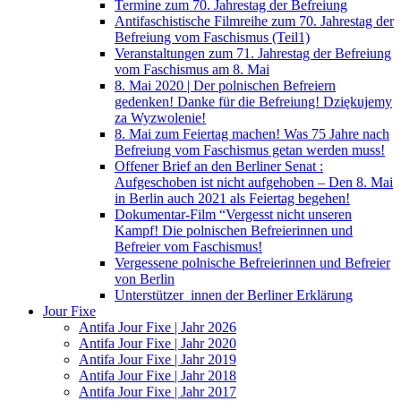
Termine zum 70. Jahrestag der Befreiung
Antifaschistische Filmreihe zum 70. Jahrestag der
Befreiung vom Faschismus (Teil1)
Veranstaltungen zum 71. Jahrestag der Befreiung
vom Faschismus am 8. Mai
8. Mai 2020 | Der polnischen Befreiern
gedenken! Danke für die Befreiung! Dziękujemy
za Wyzwolenie!
8. Mai zum Feiertag machen! Was 75 Jahre nach
Befreiung vom Faschismus getan werden muss!
Offener Brief an den Berliner Senat :
Aufgeschoben ist nicht aufgehoben – Den 8. Mai
in Berlin auch 2021 als Feiertag begehen!
Dokumentar-Film “Vergesst nicht unseren
Kampf! Die polnischen Befreierinnen und
Befreier vom Faschismus!
Vergessene polnische Befreierinnen und Befreier
von Berlin
Unterstützer_innen der Berliner Erklärung
Jour Fixe
Antifa Jour Fixe | Jahr 2026
Antifa Jour Fixe | Jahr 2020
Antifa Jour Fixe | Jahr 2019
Antifa Jour Fixe | Jahr 2018
Antifa Jour Fixe | Jahr 2017