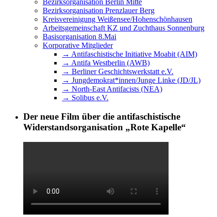
Bezirksorganisation Berlin Mitte
Bezirksorganisation Prenzlauer Berg
Kreisvereinigung Weißensee/Hohenschönhausen
Arbeitsgemeinschaft KZ und Zuchthaus Sonnenburg
Basisorganisation 8.Mai
Korporative Mitglieder
→ Antifaschistische Initiative Moabit (AIM)
→ Antifa Westberlin (AWB)
→ Berliner Geschichtswerkstatt e.V.
→ Jungdemokrat*innen/Junge Linke (JD/JL)
→ North-East Antifacists (NEA)
→ Solibus e.V.
Der neue Film über die antifaschistische
Widerstandsorganisation „Rote Kapelle“