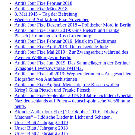
Antifa Jour Fixe Februar 2018
Antifa Jour Fixe März 2018
8. Mai 1945 – Tag der Befreiung!
Wieder da! Antifa Jour Fixe November
Antifa Jour Fixe Dezember 2018 – Politischer Mord in Berlin
Antifa Jour Fixe Januar 2019: Gina Pietsch und Frauke
Pietsch | Hommage an Rosa Luxemburg
Antifa Jour Fixe Februar 2019: Musik im Faschismus
Antifa Jour Fixe April 2019: Der entsiedelte Jude
Antifa Jour Fixe Mai 2019 : Zur Zwangsarbeit während des
Zweiten Weltkrieges in Berlin
Antifa Jour Fixe Juni 2019: Das Sammellager in der Berliner
Synagoge Levetzowstraße 1941/42.
Antifa Jour Fixe Juli 2019: Wegbereiterinnen – Ausgesuchten
Biografien von Antifaschistinnen
Antifa Jour Fixe August: Meinst du, die Russen wollen
Krieg? Gina Pietsch und Frauke Pietsch
Antifa Jour Fixe September 2019: 80 Jahre nach dem Überfall
Nazideutschlands auf Polen – deutsch-polnische Versöhnung
heute.
Aktuell: Antifa Jour Fixe | 21. Oktober 2019: „Di dray
Matones“ – Jiddische Lieder in Licht und Schatten.
Unser Blatt / Jahrgang 2019
Unser Blatt / Jahrgang 2018
Unser Blatt / Jahrgang 2015