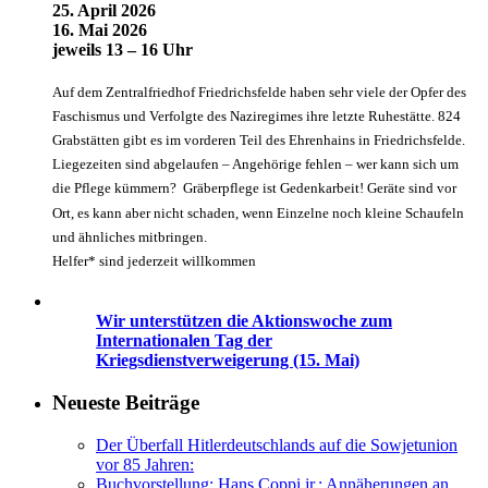
25. April 2026
16. Mai 2026
jeweils 13 – 16 Uhr
Auf dem Zentralfriedhof Friedrichsfelde haben sehr viele der Opfer des
Faschismus und Verfolgte des Naziregimes ihre letzte Ruhestätte. 824
Grabstätten gibt es im vorderen Teil des Ehrenhains in Friedrichsfelde.
Liegezeiten sind abgelaufen – Angehörige fehlen – wer kann sich um
die Pflege kümmern? Gräberpflege ist Gedenkarbeit! Geräte sind vor
Ort, es kann aber nicht schaden, wenn Einzelne noch kleine Schaufeln
und ähnliches mitbringen.
Helfer* sind jederzeit willkommen
Wir unterstützen die Aktionswoche zum
Internationalen Tag der
Kriegsdienstverweigerung (15. Mai)
Neueste Beiträge
Der Überfall Hitlerdeutschlands auf die Sowjetunion
vor 85 Jahren:
Buchvorstellung: Hans Coppi jr.: Annäherungen an