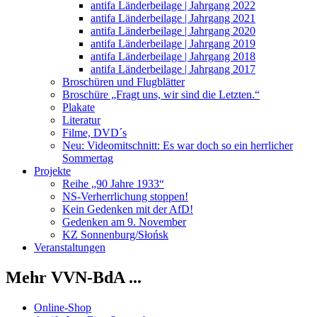
antifa Länderbeilage | Jahrgang 2022
antifa Länderbeilage | Jahrgang 2021
antifa Länderbeilage | Jahrgang 2020
antifa Länderbeilage | Jahrgang 2019
antifa Länderbeilage | Jahrgang 2018
antifa Länderbeilage | Jahrgang 2017
Broschüren und Flugblätter
Broschüre „Fragt uns, wir sind die Letzten.“
Plakate
Literatur
Filme, DVD´s
Neu: Videomitschnitt: Es war doch so ein herrlicher
Sommertag
Projekte
Reihe „90 Jahre 1933“
NS-Verherrlichung stoppen!
Kein Gedenken mit der AfD!
Gedenken am 9. November
KZ Sonnenburg/Słońsk
Veranstaltungen
Mehr VVN-BdA ...
Online-Shop