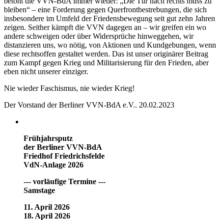
betont die VVN-BdA immer wieder: „Die Tür nach rechts muss zu
bleiben“ – eine Forderung gegen Querfrontbestrebungen, die sich
insbesondere im Umfeld der Friedensbewegung seit gut zehn Jahren
zeigen. Seither kämpft die VVN dagegen an – wir greifen ein wo
andere schweigen oder über Widersprüche hinweggehen, wir
distanzieren uns, wo nötig, von Aktionen und Kundgebungen, wenn
diese rechtsoffen gestaltet werden. Das ist unser originärer Beitrag
zum Kampf gegen Krieg und Militarisierung für den Frieden, aber
eben nicht unserer einziger.
Nie wieder Faschismus, nie wieder Krieg!
Der Vorstand der Berliner VVN-BdA e.V.. 20.02.2023
Frühjahrsputz
der Berliner VVN-BdA
Friedhof Friedrichsfelde
VdN-Anlage 2026
--- vorläufige Termine ---
Samstage
11. April 2026
18. April 2026