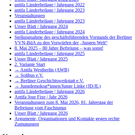
antifa Länderbeilage | Jahrgang 2022
antifa Länderbeilage | Jahrgang 2023
Veranstaltungen
antifa Länderbeilage | Jahrgang 2023
Unser Blatt / Jahrgang 2024
antifa Länderbeilage | Jahrgang 2024
Stellungnahme des geschäftsführenden Vorstands der Berliner
VVN-BdA zu den Vorwürfen der „Jungen Welt“
8. Mai 2025 – 80 Jahre Befreiung – was sonst!
antifa Länderbeilage | Jahrgang 2025
Unser Blatt / Jahrgang 2025
2. Variante Start
→ Antifa Westberlin (AWB)
→ Solibus e.V.
→ Berliner Geschichtswerkstatt e.V.
→ Jungdemokrat*innen/Junge Linke (JD/JL)
antifa Länderbeilage | Jahrgang 2026
Antifa Jour Fixe | Jahr 2026
Veranstaltungen zum 8. Mai 2026, 81. Jahrestag der
Befreiung vom Faschismus
Unser Blatt / Jahrgang 2026
Argumente, Organisationen und Kontakte gegen rechte
Zumutungen