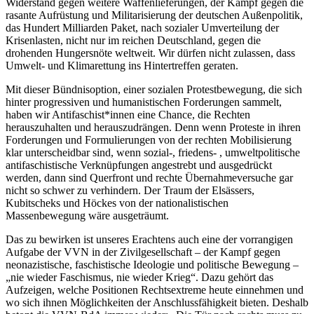
Widerstand gegen weitere Waffenlieferungen, der Kampf gegen die
rasante Aufrüstung und Militarisierung der deutschen Außenpolitik,
das Hundert Milliarden Paket, nach sozialer Umverteilung der
Krisenlasten, nicht nur im reichen Deutschland, gegen die
drohenden Hungersnöte weltweit. Wir dürfen nicht zulassen, dass
Umwelt- und Klimarettung ins Hintertreffen geraten.
Mit dieser Bündnisoption, einer sozialen Protestbewegung, die sich
hinter progressiven und humanistischen Forderungen sammelt,
haben wir Antifaschist*innen eine Chance, die Rechten
herauszuhalten und herauszudrängen. Denn wenn Proteste in ihren
Forderungen und Formulierungen von der rechten Mobilisierung
klar unterscheidbar sind, wenn sozial-, friedens- , umweltpolitische
antifaschistische Verknüpfungen angestrebt und ausgedrückt
werden, dann sind Querfront und rechte Übernahmeversuche gar
nicht so schwer zu verhindern. Der Traum der Elsässers,
Kubitscheks und Höckes von der nationalistischen
Massenbewegung wäre ausgeträumt.
Das zu bewirken ist unseres Erachtens auch eine der vorrangigen
Aufgabe der VVN in der Zivilgesellschaft – der Kampf gegen
neonazistische, faschistische Ideologie und politische Bewegung –
„nie wieder Faschismus, nie wieder Krieg“. Dazu gehört das
Aufzeigen, welche Positionen Rechtsextreme heute einnehmen und
wo sich ihnen Möglichkeiten der Anschlussfähigkeit bieten. Deshalb