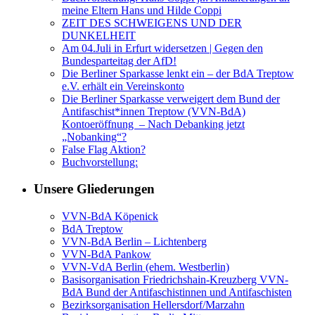
meine Eltern Hans und Hilde Coppi
ZEIT DES SCHWEIGENS UND DER
DUNKELHEIT
Am 04.Juli in Erfurt widersetzen | Gegen den
Bundesparteitag der AfD!
Die Berliner Sparkasse lenkt ein – der BdA Treptow
e.V. erhält ein Vereinskonto
Die Berliner Sparkasse verweigert dem Bund der
Antifaschist*innen Treptow (VVN-BdA)
Kontoeröffnung – Nach Debanking jetzt
„Nobanking“?
False Flag Aktion?
Buchvorstellung:
Unsere Gliederungen
VVN-BdA Köpenick
BdA Treptow
VVN-BdA Berlin – Lichtenberg
VVN-BdA Pankow
VVN-VdA Berlin (ehem. Westberlin)
Basisorganisation Friedrichshain-Kreuzberg VVN-
BdA Bund der Antifaschistinnen und Antifaschisten
Bezirksorganisation Hellersdorf/Marzahn