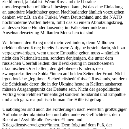
zielführend, ja fatal ist .Wenn Russland die Ukraine
unwidersprochen militärisch besiegen kann, ist das eine Einladung
an autoritäre Machthaber gegen Nachbarländer ähnlich vorzugehen,
denken wir z.B. an die Türkei. Wenn Deutschland und die NATO
hochmoderne Waffen liefern, führt das zu einem Abnutzungskrieg,
an dessen Ende Hunderttausende, im Falle einer nuklearen
Auseinandersetzung Milliarden Menschen tot sind.
Wir können den Krieg nicht mehr verhindern, denn Millionen
erleiden diesen Krieg bereits. Unsere Aufgabe besteht darin, sich zu
vergegenwärtigen, wem unsere Empathie gelten muss – nämlich
nicht den Nationalstaaten, sondern denjenigen, die unter dem
russischen Überfall leiden: der Bevölkerung in zerschossenen
ukrainischen Ortschaften, den geflohenen Kindern, den
zwangsrekrutierten Soldat*innen auf beiden Seiten der Front. Nicht
irgendwelche „legitimen Sicherheitsbedürfnisse“ Russlands, sondern
die Schicksale derer, die in der Ukraine heute in Kellern ausharren,
müssen Ausgangspunkt der Debatte sein. Nicht der geopolitische
Vortrag vom Feldherr*innenhügel sondern Solidarität und Empathie
und auch ganz realpolitisch humanitäre Hilfe ist gefragt.
Unabdingbar sind auch die Forderungen nach weiterhin großzügiger
Aufnahme der ukrainischen und aller anderen Geflüchteten, dem
Recht auf Asyl für alle Deserteur*innen und
Kriegsdienstverweigerer*innen. Dem folgt auf dem Fuß, der