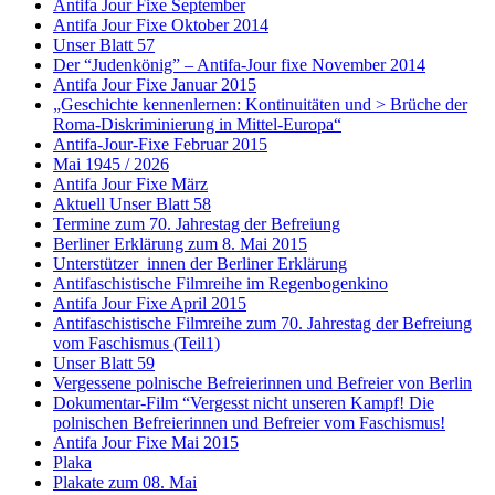
Antifa Jour Fixe September
Antifa Jour Fixe Oktober 2014
Unser Blatt 57
Der “Judenkönig” – Antifa-Jour fixe November 2014
Antifa Jour Fixe Januar 2015
„Geschichte kennenlernen: Kontinuitäten und > Brüche der
Roma-Diskriminierung in Mittel-Europa“
Antifa-Jour-Fixe Februar 2015
Mai 1945 / 2026
Antifa Jour Fixe März
Aktuell Unser Blatt 58
Termine zum 70. Jahrestag der Befreiung
Berliner Erklärung zum 8. Mai 2015
Unterstützer_innen der Berliner Erklärung
Antifaschistische Filmreihe im Regenbogenkino
Antifa Jour Fixe April 2015
Antifaschistische Filmreihe zum 70. Jahrestag der Befreiung
vom Faschismus (Teil1)
Unser Blatt 59
Vergessene polnische Befreierinnen und Befreier von Berlin
Dokumentar-Film “Vergesst nicht unseren Kampf! Die
polnischen Befreierinnen und Befreier vom Faschismus!
Antifa Jour Fixe Mai 2015
Plaka
Plakate zum 08. Mai