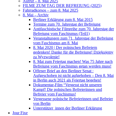
Aufruf – 8. Mai 2025
FILME ZUM TAG DER BEFREIUNG (2025)
Fahrradkorsos – zum 8. Mai 2025
8. Mai – Archiv
Berliner Erklärung zum 8. Mai 2015
Termine zum 70. Jahrestag der Befreiung
Antifaschistische Filmreihe zum 70. Jahrestag der
Befreiung vom Faschismus (Teil1)
Veranstaltungen zum 71. Jahrestag der Befreiung
vom Faschismus am 8. Mai
8. Mai 2020 | Der polnischen Befreiern
gedenken! Danke für die Befreiung! Dziękujemy
za Wyzwolenie!
8. Mai zum Feiertag machen! Was 75 Jahre nach
Befreiung vom Faschismus getan werden muss!
Offener Brief an den Berliner Senat :
Aufgeschoben ist nicht aufgehoben – Den 8. Mai
in Berlin auch 2021 als Feiertag begehen!
Dokumentar-Film “Vergesst nicht unseren
Kampf! Die polnischen Befreierinnen und
Befreier vom Faschismus!
Vergessene polnische Befreierinnen und Befreier
von Berlin
Unterstützer_innen der Berliner Erklärung
Jour Fixe