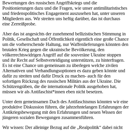
Bewertungen des russischen Angriffskriegs und die
Positionierungen dazu und die Fragen, wie unser antimilitaristisches
und friedenspolitisches Engagement auszusehen hat, unter unseren
Mitgliedern aus. Wir streiten uns heftig darüber, das ist durchaus
eine Zerreißprobe.
Aber das ist angesichts der zunehmend bellizistischen Stimmung in
Politik, Gesellschaft und Öffentlichkeit eigentlich eine große Chance
um die vorherrschende Haltung, nur Waffenlieferungen könnten den
brutalen Krieg gegen die ukrainische Bevölkerung, den
völkerrechtswidrigen Angriff auf die souveräne Ukraine stoppen
und ihr Recht auf Selbstverteidigung unterstützen, zu hinterfragen.
Es ist eine Chance um gemeinsam zu überlegen welche zivilen
Alternativen und Verhandlungsoptionen es dazu geben könnte und
dafür zu streiten und dafür Druck zu machen- auch für den
sofortigen Rückzug des russischen Militärs aus der Ukraine. Die
Schützengräben, die die internationale Politik ausgehoben hat,
müssen wir als Antifaschist*innen eben nicht besetzen.
Unter dem gemeinsamen Dach des Antifaschismus könnten wir eine
produktive Diskussion führen, die jahrzehntelangen Erfahrungen der
Antikriegsbewegung mit den Erfahrungen und neuen Wissen der
jüngeren sozialen Bewegungen zusammenführen.
Wir wissen: Der alleinige Bezug auf die „Realpolitik“ dabei nicht