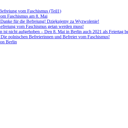
 Befreiung vom Faschismus (Teil1)
 vom Faschismus am 8. Mai
! Danke für die Befreiung! Dziękujemy za Wyzwolenie!
Befreiung vom Faschismus getan werden muss!
n ist nicht aufgehoben – Den 8. Mai in Berlin auch 2021 als Feiertag 
Die polnischen Befreierinnen und Befreier vom Faschismus!
von Berlin