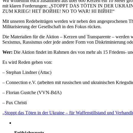
Wir wollenmit euch zusammen aus über 600 Kerzen ein 10 Meter groß
mit klaren Forderungen: „STOPPT DAS TÖTEN IN DER 
ZUM KRIEG! НЕТ ВОЙНЕ! NO TO WAR! НІ ВІЙНІ!“
Mit unseren Redebeiträgen werden wir neben den angesprochenen Them
Militarisierung der Gesellschaft in den Fokus rücken.
Die Materialien für die Aktion – Kerzen und Transparente – werden 
Sexismus, Rassismus oder jede andere Form von Diskriminierung ode
Wer:
Die Aktion findet im Rahmen des von mehr als 15 Friedens- un
Es wird Reden geben von:
– Stephan Lindner (Attac)
– Connection e.V. (arbeiten mit russischen und ukrainischen Kriegsd
– Florian Gustche (VVN-BdA)
– Pax Christi
„Stoppt das Töten in der Ukraine – für Waffenstillstand und Verhandl
Frühjahrsputz