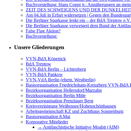
Buchvorstellung: Hans Coppi jr.: Annäherungen an mein
ZEIT DES SCHWEIGENS UND DER DUNKELHEI
Am 04.Juli in Erfurt widersetzen | Gegen den Bundespar
Die Berliner Sparkasse lenkt ein – der BdA Treptow e.V.
Die Berliner Sparkasse verweigert dem Bund der Anti
False Flag Aktion?
Buchvorstellung:
Unsere Gliederungen
VVN-BdA Köpenick
BdA Treptow
VVN-BdA Berlin – Lichtenberg
VVN-BdA Pankow
VVN-VdA Berlin (ehem. Westberlin)
Basisorganisation Friedrichshain-Kreuzberg VVN-BdA Bu
Bezirksorganisation Hellersdorf/Marzahn
Bezirksorganisation Berlin Mitte
Bezirksorganisation Prenzlauer Berg
Kreisvereinigung Weißensee/Hohenschönhausen
Arbeitsgemeinschaft KZ und Zuchthaus Sonnenburg
Basisorganisation 8.Mai
Korporative Mitglieder
→ Antifaschistische Initiative Moabit (AIM)