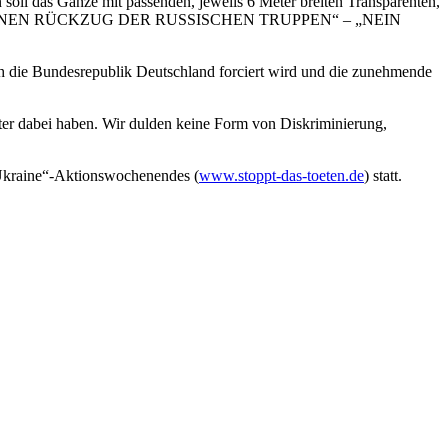
ll das Ganze mit passenden, jeweils 6 Meter breiten Transparenten,
EINEN RÜCKZUG DER RUSSISCHEN TRUPPEN“ – „NEIN
h die Bundesrepublik Deutschland forciert wird und die zunehmende
ter dabei haben. Wir dulden keine Form von Diskriminierung,
 Ukraine“-Aktionswochenendes (
www.stoppt-das-toeten.de
) statt.