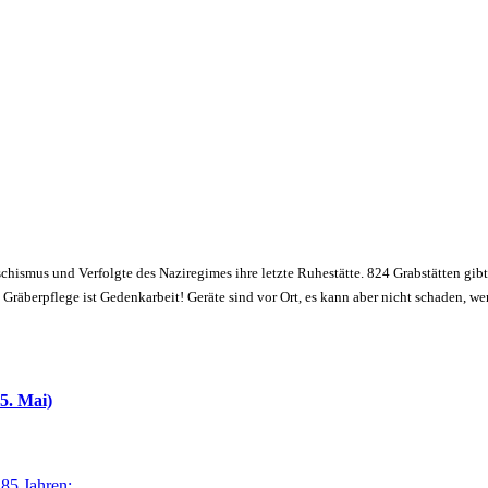
schismus und Verfolgte des Naziregimes ihre letzte Ruhestätte. 824 Grabstätten gibt
räberpflege ist Gedenkarbeit! Geräte sind vor Ort, es kann aber nicht schaden, w
5. Mai)
 85 Jahren: