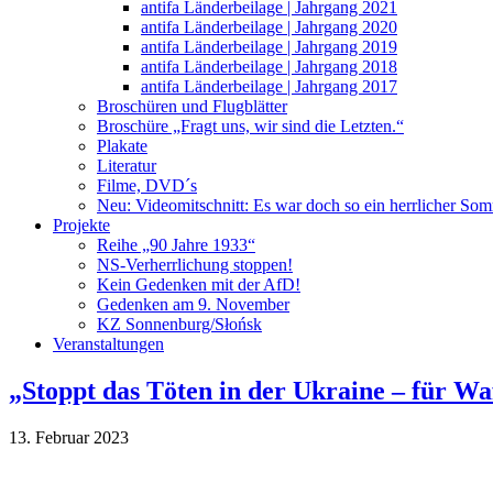
antifa Länderbeilage | Jahrgang 2021
antifa Länderbeilage | Jahrgang 2020
antifa Länderbeilage | Jahrgang 2019
antifa Länderbeilage | Jahrgang 2018
antifa Länderbeilage | Jahrgang 2017
Broschüren und Flugblätter
Broschüre „Fragt uns, wir sind die Letzten.“
Plakate
Literatur
Filme, DVD´s
Neu: Videomitschnitt: Es war doch so ein herrlicher So
Projekte
Reihe „90 Jahre 1933“
NS-Verherrlichung stoppen!
Kein Gedenken mit der AfD!
Gedenken am 9. November
KZ Sonnenburg/Słońsk
Veranstaltungen
„Stoppt das Töten in der Ukraine – für Wa
13. Februar 2023