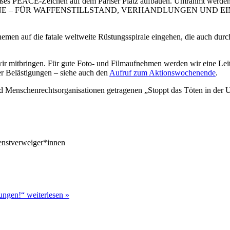
es PEACE-Zeichen auf dem Pariser Platz aufbauen. Umrahmt werden so
UKRAINE – FÜR WAFFENSTILLSTAND, VERHANDLUNGEN UND 
en auf die fatale weltweite Rüstungsspirale eingehen, die auch durc
wir mitbringen. Für gute Foto- und Filmaufnehmen werden wir eine Lei
r Belästigungen – siehe auch den
Aufruf zum Aktionswochenende
.
d Menschenrechtsorganisationen getragenen „Stoppt das Töten in der
ienstverweiger*innen
ungen!“ weiterlesen »