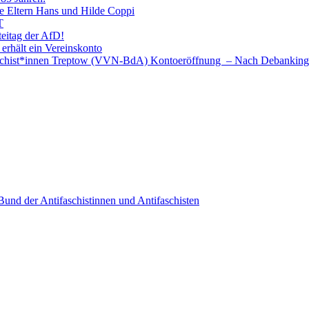
e Eltern Hans und Hilde Coppi
T
teitag der AfD!
 erhält ein Vereinskonto
faschist*innen Treptow (VVN-BdA) Kontoeröffnung – Nach Debanking
nd der Antifaschistinnen und Antifaschisten