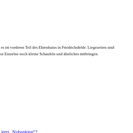
 es im vorderen Teil des Ehrenhains in Friedrichsfelde. Liegezeiten sind
enn Einzelne noch kleine Schaufeln und ähnliches mitbringen.
 jetzt „Nobanking“?