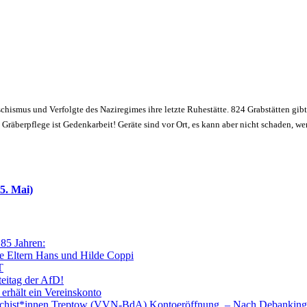
schismus und Verfolgte des Naziregimes ihre letzte Ruhestätte. 824 Grabstätten gibt
räberpflege ist Gedenkarbeit! Geräte sind vor Ort, es kann aber nicht schaden, w
5. Mai)
 85 Jahren:
e Eltern Hans und Hilde Coppi
T
teitag der AfD!
 erhält ein Vereinskonto
faschist*innen Treptow (VVN-BdA) Kontoeröffnung – Nach Debanking