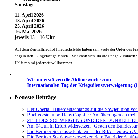
Samstage
11. April 2026
18. April 2026
25. April 2026
16. Mai 2026
jeweils 13 – 16 Uhr
Auf dem Zentralfriedhof Friedrichsfelde haben sehr viele der Opfer des Fa
abgelaufen – Angehörige fehlen – wer kann sich um die Pflege kümmern? G
Helfer* sind jederzeit willkommen
Wir unterstützen die Aktionswoche zum
Internationalen Tag der Kriegsdienstverweigerung (1
Neueste Beiträge
Der Überfall Hitlerdeutschlands auf die Sowjetunion vor
Buchvorstellung: Hans Coppi jr.: Annäherungen an mein
ZEIT DES SCHWEIGENS UND DER DUNKELHEI
Am 04.Juli in Erfurt widersetzen | Gegen den Bundespar
Die Berliner Sparkasse lenkt ein – der BdA Treptow e.V.
Die Berliner Sparkasse verweigert dem Bund der Anti