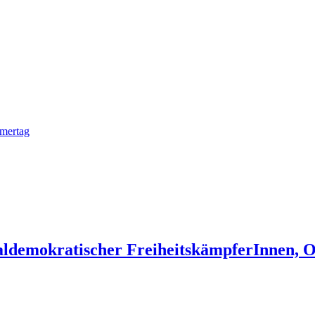
mmertag
aldemokratischer FreiheitskämpferInnen, O