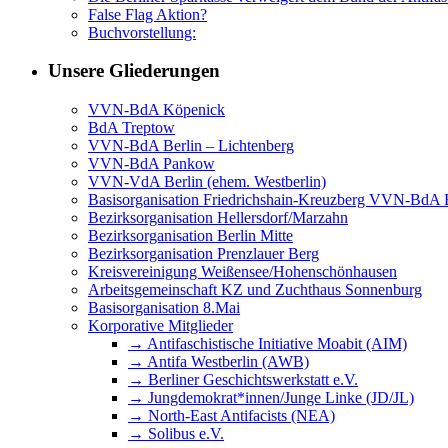
False Flag Aktion?
Buchvorstellung:
Unsere Gliederungen
VVN-BdA Köpenick
BdA Treptow
VVN-BdA Berlin – Lichtenberg
VVN-BdA Pankow
VVN-VdA Berlin (ehem. Westberlin)
Basisorganisation Friedrichshain-Kreuzberg VVN-BdA Bu
Bezirksorganisation Hellersdorf/Marzahn
Bezirksorganisation Berlin Mitte
Bezirksorganisation Prenzlauer Berg
Kreisvereinigung Weißensee/Hohenschönhausen
Arbeitsgemeinschaft KZ und Zuchthaus Sonnenburg
Basisorganisation 8.Mai
Korporative Mitglieder
→ Antifaschistische Initiative Moabit (AIM)
→ Antifa Westberlin (AWB)
→ Berliner Geschichtswerkstatt e.V.
→ Jungdemokrat*innen/Junge Linke (JD/JL)
→ North-East Antifacists (NEA)
→ Solibus e.V.