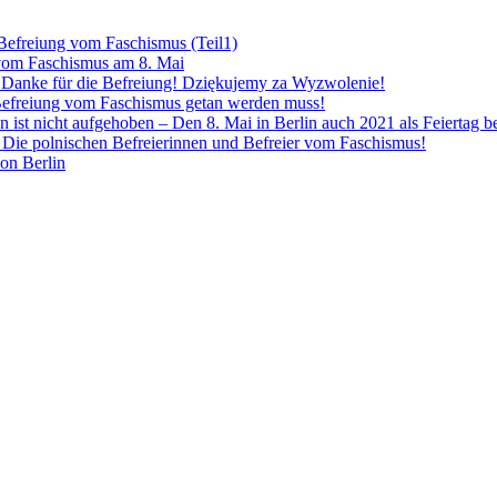
 Befreiung vom Faschismus (Teil1)
 vom Faschismus am 8. Mai
! Danke für die Befreiung! Dziękujemy za Wyzwolenie!
Befreiung vom Faschismus getan werden muss!
n ist nicht aufgehoben – Den 8. Mai in Berlin auch 2021 als Feiertag 
Die polnischen Befreierinnen und Befreier vom Faschismus!
von Berlin