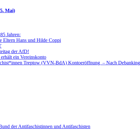
5. Mai)
 85 Jahren:
e Eltern Hans und Hilde Coppi
T
teitag der AfD!
 erhält ein Vereinskonto
faschist*innen Treptow (VVN-BdA) Kontoeröffnung – Nach Debanking
nd der Antifaschistinnen und Antifaschisten