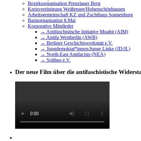
Bezirksorganisation Prenzlauer Berg
Kreisvereinigung Weißensee/Hohenschönhausen
Arbeitsgemeinschaft KZ und Zuchthaus Sonnenburg
Basisorganisation 8.Mai
Korporative Mitglieder
→ Antifaschistische Initiative Moabit (AIM)
→ Antifa Westberlin (AWB)
→ Berliner Geschichtswerkstatt e.V.
→ Jungdemokrat*innen/Junge Linke (JD/JL)
→ North-East Antifacists (NEA)
→ Solibus e.V.
Der neue Film über die antifaschistische Widers