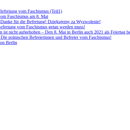
 Befreiung vom Faschismus (Teil1)
 vom Faschismus am 8. Mai
! Danke für die Befreiung! Dziękujemy za Wyzwolenie!
Befreiung vom Faschismus getan werden muss!
n ist nicht aufgehoben – Den 8. Mai in Berlin auch 2021 als Feiertag 
Die polnischen Befreierinnen und Befreier vom Faschismus!
von Berlin