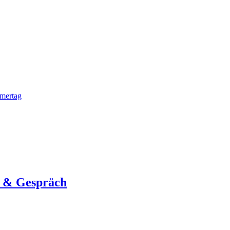
mmertag
g & Gespräch