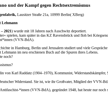
rano und der Kampf gegen Rechtsextremismus
genfabrik,
Lausitzer Straße 21a, 10999 Berlin( XBerg)
net Lehmann
 – 2021
) wurde mit 18 Jahren nach Auschwitz deportiert.
r« spielen, kam später in das KZ Ravensbrück und floh bei Kriegsen
hist*innen (VVN-BdA).
chte in Hamburg, Berlin und Jerusalem studiert und viele Gespräche mi
et Lehmann im neu erschienen Buch auf die Spuren ihres Lebens.
ute noch?
ssismus?
Enkelin von Karl Raddatz (1904–1970), Kommunist, Widerstandskämpfer,
e Deutscher Widerstand. Sie ist, wie ihr Großvater, Mitglied der VVN-B
 Antifaschist-*innen (VVN-BdA), gegründet 1948, hat heute nur noch s