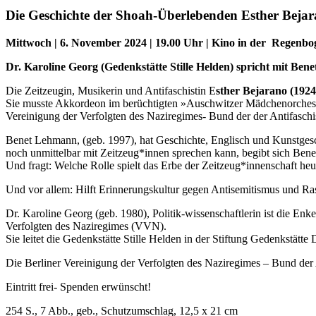
Die Geschichte der Shoah-Überlebenden Esther Beja
Mittwoch | 6. November 2024 | 19.00 Uhr | Kino in der Regenbo
Dr. Karoline Georg (Gedenkstätte Stille Helden) spricht mit Be
Die Zeitzeugin, Musikerin und Antifaschistin E
sther Bejarano (1924
Sie musste Akkordeon im berüchtigten »Auschwitzer Mädchenorcheste
Vereinigung der Verfolgten des Naziregimes- Bund der der Antifasc
Benet Lehmann, (geb. 1997), hat Geschichte, Englisch und Kunstgeschi
noch unmittelbar mit Zeitzeug*innen sprechen kann, begibt sich Ben
Und fragt: Welche Rolle spielt das Erbe der Zeitzeug*innenschaft he
Und vor allem: Hilft Erinnerungskultur gegen Antisemitismus und Ra
Dr. Karoline Georg (geb. 1980), Politik-wissenschaftlerin ist die 
Verfolgten des Naziregimes (VVN).
Sie leitet die Gedenkstätte Stille Helden in der Stiftung Gedenkstätt
Die Berliner Vereinigung der Verfolgten des Naziregimes – Bund der
Eintritt frei- Spenden erwünscht!
254 S., 7 Abb., geb., Schutzumschlag, 12,5 x 21 cm