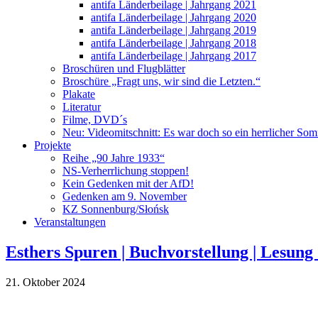
antifa Länderbeilage | Jahrgang 2021
antifa Länderbeilage | Jahrgang 2020
antifa Länderbeilage | Jahrgang 2019
antifa Länderbeilage | Jahrgang 2018
antifa Länderbeilage | Jahrgang 2017
Broschüren und Flugblätter
Broschüre „Fragt uns, wir sind die Letzten.“
Plakate
Literatur
Filme, DVD´s
Neu: Videomitschnitt: Es war doch so ein herrlicher So
Projekte
Reihe „90 Jahre 1933“
NS-Verherrlichung stoppen!
Kein Gedenken mit der AfD!
Gedenken am 9. November
KZ Sonnenburg/Słońsk
Veranstaltungen
Esthers Spuren | Buchvorstellung | Lesun
21. Oktober 2024