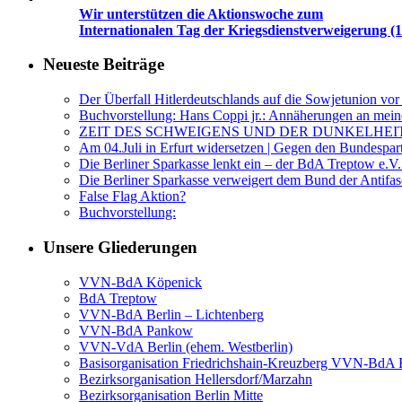
Wir unterstützen die Aktionswoche zum
Internationalen Tag der Kriegsdienstverweigerung (1
Neueste Beiträge
Der Überfall Hitlerdeutschlands auf die Sowjetunion vor
Buchvorstellung: Hans Coppi jr.: Annäherungen an mein
ZEIT DES SCHWEIGENS UND DER DUNKELHEI
Am 04.Juli in Erfurt widersetzen | Gegen den Bundespar
Die Berliner Sparkasse lenkt ein – der BdA Treptow e.V.
Die Berliner Sparkasse verweigert dem Bund der Anti
False Flag Aktion?
Buchvorstellung:
Unsere Gliederungen
VVN-BdA Köpenick
BdA Treptow
VVN-BdA Berlin – Lichtenberg
VVN-BdA Pankow
VVN-VdA Berlin (ehem. Westberlin)
Basisorganisation Friedrichshain-Kreuzberg VVN-BdA Bu
Bezirksorganisation Hellersdorf/Marzahn
Bezirksorganisation Berlin Mitte