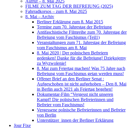
Aufruf – 8. Mai 2025
FILME ZUM TAG DER BEFREIUNG (2025)
Fahrradkorsos – zum 8. Mai 2025
8. Mai – Archiv
Berliner Erklärung zum 8. Mai 2015
Termine zum 70. Jahrestag der Befreiung
Antifaschistische Filmreihe zum 70. Jahrestag der
Befreiung vom Faschismus (Teil1)
Veranstaltungen zum 71. Jahrestag der Befreiung
vom Faschismus am 8. Mai
8. Mai 2020 | Der polnischen Befreiern
gedenken! Danke für die Befreiung! Dziękujemy
za Wyzwolenie!
8. Mai zum Feiertag machen! Was 75 Jahre nach
Befreiung vom Faschismus getan werden muss!
Offener Brief an den Berliner Senat :
Aufgeschoben ist nicht aufgehoben – Den 8. Mai
in Berlin auch 2021 als Feiertag begehen!
Dokumentar-Film “Vergesst nicht unseren
Kampf! Die polnischen Befreierinnen und
Befreier vom Faschismus!
Vergessene polnische Befreierinnen und Befreier
von Berlin
Unterstützer_innen der Berliner Erklärung
Jour Fixe