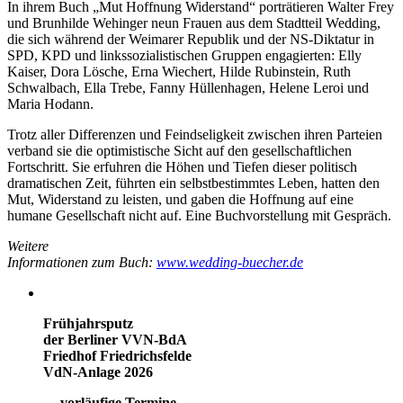
In ihrem Buch „Mut Hoffnung Widerstand“ porträtieren Walter Frey
und Brunhilde Wehinger neun Frauen aus dem Stadtteil Wedding,
die sich während der Weimarer Republik und der NS-Diktatur in
SPD, KPD und linkssozialistischen Gruppen engagierten: Elly
Kaiser, Dora Lösche, Erna Wiechert, Hilde Rubinstein, Ruth
Schwalbach, Ella Trebe, Fanny Hüllenhagen, Helene Leroi und
Maria Hodann.
Trotz aller Differenzen und Feindseligkeit zwischen ihren Parteien
verband sie die optimistische Sicht auf den gesellschaftlichen
Fortschritt. Sie erfuhren die Höhen und Tiefen dieser politisch
dramatischen Zeit, führten ein selbstbestimmtes Leben, hatten den
Mut, Widerstand zu leisten, und gaben die Hoffnung auf eine
humane Gesellschaft nicht auf. Eine Buchvorstellung mit Gespräch.
Weitere
Informationen zum Buch:
www.wedding-buecher.de
Frühjahrsputz
der Berliner VVN-BdA
Friedhof Friedrichsfelde
VdN-Anlage 2026
--- vorläufige Termine ---