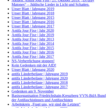
Aktuell: Antifa Jour Fixe | 21. Oktober 2019: „Di dray
Matones“ – Jiddische Lieder in Licht und Schatten.
Unser Blatt / Jahrgang 2019
Unser Blatt / Jahrgang 2018
Unser Blatt / Jahrgang 2015
Unser Blatt / Jahrgang 2016
Unser Blatt / Jahrgang 2017
Antifa Jour Fixe | Jahr 2020
Antifa Jour Fixe | Jahr 2019
Antifa Jour Fixe | Jahr 2013
Antifa Jour Fixe | Jahr 2014
Antifa Jour Fixe | Jahr 2015
Antifa Jour Fixe | Jahr 2016
Antifa Jour Fixe | Jahr 2017
NS-Verherrlichung stoppen!
Kein Gedenken mit der AfD!
Unser Blatt / Jahrgang 2020
antifa Länderbeilage | Jahrgang 2019
antifa Länderbeilage | Jahrgang 2020
antifa Länderbeilage | Jahrgang 2018
antifa Länderbeilage | Jahrgang 2017
Gedenken am 9. November
Basisorganisation Friedrichshain-Kreuzberg VVN-BdA Bund
der Antifaschistinnen und Antifaschisten
Arbeitskreis „Fragt uns, wir sind die Letzten“