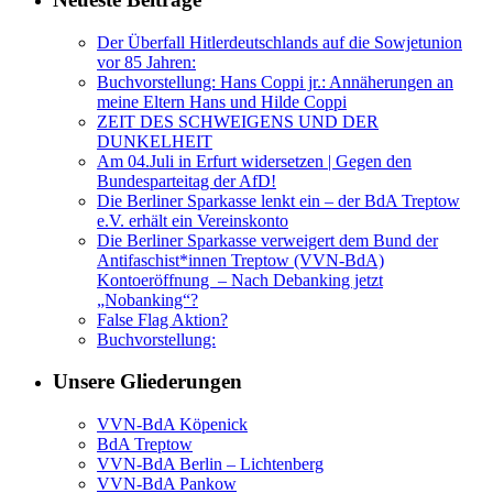
Der Überfall Hitlerdeutschlands auf die Sowjetunion
vor 85 Jahren:
Buchvorstellung: Hans Coppi jr.: Annäherungen an
meine Eltern Hans und Hilde Coppi
ZEIT DES SCHWEIGENS UND DER
DUNKELHEIT
Am 04.Juli in Erfurt widersetzen | Gegen den
Bundesparteitag der AfD!
Die Berliner Sparkasse lenkt ein – der BdA Treptow
e.V. erhält ein Vereinskonto
Die Berliner Sparkasse verweigert dem Bund der
Antifaschist*innen Treptow (VVN-BdA)
Kontoeröffnung – Nach Debanking jetzt
„Nobanking“?
False Flag Aktion?
Buchvorstellung:
Unsere Gliederungen
VVN-BdA Köpenick
BdA Treptow
VVN-BdA Berlin – Lichtenberg
VVN-BdA Pankow