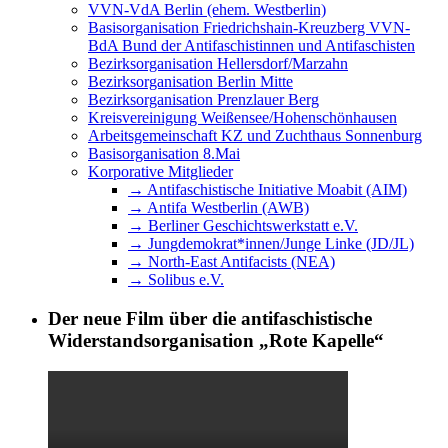
VVN-VdA Berlin (ehem. Westberlin)
Basisorganisation Friedrichshain-Kreuzberg VVN-
BdA Bund der Antifaschistinnen und Antifaschisten
Bezirksorganisation Hellersdorf/Marzahn
Bezirksorganisation Berlin Mitte
Bezirksorganisation Prenzlauer Berg
Kreisvereinigung Weißensee/Hohenschönhausen
Arbeitsgemeinschaft KZ und Zuchthaus Sonnenburg
Basisorganisation 8.Mai
Korporative Mitglieder
→ Antifaschistische Initiative Moabit (AIM)
→ Antifa Westberlin (AWB)
→ Berliner Geschichtswerkstatt e.V.
→ Jungdemokrat*innen/Junge Linke (JD/JL)
→ North-East Antifacists (NEA)
→ Solibus e.V.
Der neue Film über die antifaschistische
Widerstandsorganisation „Rote Kapelle“