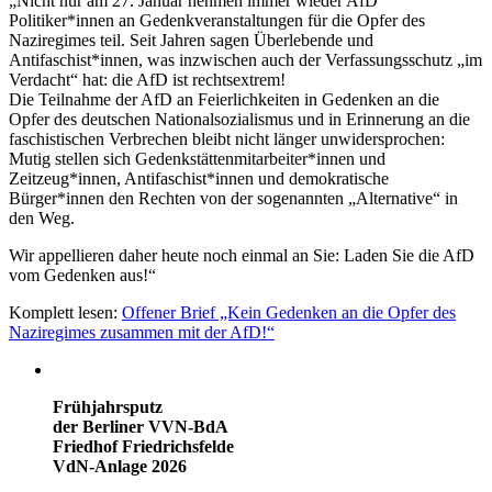
„Nicht nur am 27. Januar nehmen immer wieder AfD
Politiker*innen an Gedenkveranstaltungen für die Opfer des
Naziregimes teil. Seit Jahren sagen Überlebende und
Antifaschist*innen, was inzwischen auch der Verfassungsschutz „im
Verdacht“ hat: die AfD ist rechtsextrem!
Die Teilnahme der AfD an Feierlichkeiten in Gedenken an die
Opfer des deutschen Nationalsozialismus und in Erinnerung an die
faschistischen Verbrechen bleibt nicht länger unwidersprochen:
Mutig stellen sich Gedenkstättenmitarbeiter*innen und
Zeitzeug*innen, Antifaschist*innen und demokratische
Bürger*innen den Rechten von der sogenannten „Alternative“ in
den Weg.
Wir appellieren daher heute noch einmal an Sie: Laden Sie die AfD
vom Gedenken aus!“
Komplett lesen:
Offener Brief „Kein Gedenken an die Opfer des
Naziregimes zusammen mit der AfD!“
Frühjahrsputz
der Berliner VVN-BdA
Friedhof Friedrichsfelde
VdN-Anlage 2026