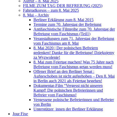
Aufruf – 8. Mai 2025
FILME ZUM TAG DER BEFREIUNG (2025)
Fahrradkorsos – zum 8. Mai 2025
8. Mai – Archiv
Berliner Erklärung zum 8. Mai 2015
Termine zum 70. Jahrestag der Befreiung
Antifaschistische Filmreihe zum 70. Jahrestag der
Befreiung vom Faschismus (Teil1)
Veranstaltungen zum 71. Jahrestag der Befreiung
vom Faschismus am 8. Mai
8. Mai 2020 | Der polnischen Befreiern
gedenken! Danke für die Befreiung! Dziękujemy
za Wyzwolenie!
8. Mai zum Feiertag machen! Was 75 Jahre nach
Befreiung vom Faschismus getan werden muss!
Offener Brief an den Berliner Senat :
Aufgeschoben ist nicht aufgehoben – Den 8. Mai
in Berlin auch 2021 als Feiertag begehen!
Dokumentar-Film “Vergesst nicht unseren
Kampf! Die polnischen Befreierinnen und
Befreier vom Faschismus!
Vergessene polnische Befreierinnen und Befreier
von Berlin
Unterstützer_innen der Berliner Erklärung
Jour Fixe