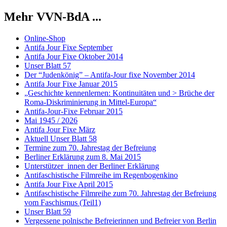
Mehr VVN-BdA ...
Online-Shop
Antifa Jour Fixe September
Antifa Jour Fixe Oktober 2014
Unser Blatt 57
Der “Judenkönig” – Antifa-Jour fixe November 2014
Antifa Jour Fixe Januar 2015
„Geschichte kennenlernen: Kontinuitäten und > Brüche der
Roma-Diskriminierung in Mittel-Europa“
Antifa-Jour-Fixe Februar 2015
Mai 1945 / 2026
Antifa Jour Fixe März
Aktuell Unser Blatt 58
Termine zum 70. Jahrestag der Befreiung
Berliner Erklärung zum 8. Mai 2015
Unterstützer_innen der Berliner Erklärung
Antifaschistische Filmreihe im Regenbogenkino
Antifa Jour Fixe April 2015
Antifaschistische Filmreihe zum 70. Jahrestag der Befreiung
vom Faschismus (Teil1)
Unser Blatt 59
Vergessene polnische Befreierinnen und Befreier von Berlin