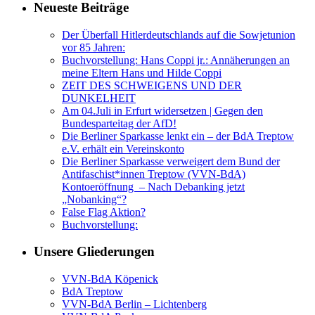
Neueste Beiträge
Der Überfall Hitlerdeutschlands auf die Sowjetunion
vor 85 Jahren:
Buchvorstellung: Hans Coppi jr.: Annäherungen an
meine Eltern Hans und Hilde Coppi
ZEIT DES SCHWEIGENS UND DER
DUNKELHEIT
Am 04.Juli in Erfurt widersetzen | Gegen den
Bundesparteitag der AfD!
Die Berliner Sparkasse lenkt ein – der BdA Treptow
e.V. erhält ein Vereinskonto
Die Berliner Sparkasse verweigert dem Bund der
Antifaschist*innen Treptow (VVN-BdA)
Kontoeröffnung – Nach Debanking jetzt
„Nobanking“?
False Flag Aktion?
Buchvorstellung:
Unsere Gliederungen
VVN-BdA Köpenick
BdA Treptow
VVN-BdA Berlin – Lichtenberg