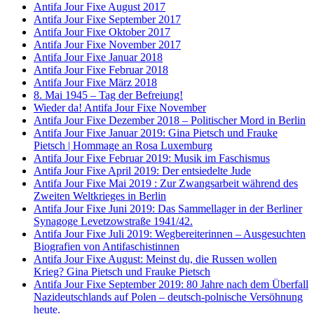
Antifa Jour Fixe August 2017
Antifa Jour Fixe September 2017
Antifa Jour Fixe Oktober 2017
Antifa Jour Fixe November 2017
Antifa Jour Fixe Januar 2018
Antifa Jour Fixe Februar 2018
Antifa Jour Fixe März 2018
8. Mai 1945 – Tag der Befreiung!
Wieder da! Antifa Jour Fixe November
Antifa Jour Fixe Dezember 2018 – Politischer Mord in Berlin
Antifa Jour Fixe Januar 2019: Gina Pietsch und Frauke
Pietsch | Hommage an Rosa Luxemburg
Antifa Jour Fixe Februar 2019: Musik im Faschismus
Antifa Jour Fixe April 2019: Der entsiedelte Jude
Antifa Jour Fixe Mai 2019 : Zur Zwangsarbeit während des
Zweiten Weltkrieges in Berlin
Antifa Jour Fixe Juni 2019: Das Sammellager in der Berliner
Synagoge Levetzowstraße 1941/42.
Antifa Jour Fixe Juli 2019: Wegbereiterinnen – Ausgesuchten
Biografien von Antifaschistinnen
Antifa Jour Fixe August: Meinst du, die Russen wollen
Krieg? Gina Pietsch und Frauke Pietsch
Antifa Jour Fixe September 2019: 80 Jahre nach dem Überfall
Nazideutschlands auf Polen – deutsch-polnische Versöhnung
heute.