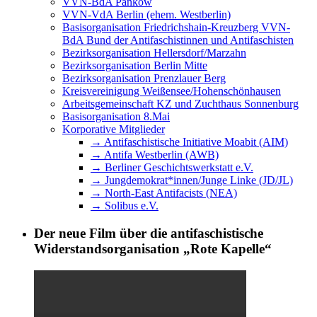
VVN-BdA Pankow
VVN-VdA Berlin (ehem. Westberlin)
Basisorganisation Friedrichshain-Kreuzberg VVN-
BdA Bund der Antifaschistinnen und Antifaschisten
Bezirksorganisation Hellersdorf/Marzahn
Bezirksorganisation Berlin Mitte
Bezirksorganisation Prenzlauer Berg
Kreisvereinigung Weißensee/Hohenschönhausen
Arbeitsgemeinschaft KZ und Zuchthaus Sonnenburg
Basisorganisation 8.Mai
Korporative Mitglieder
→ Antifaschistische Initiative Moabit (AIM)
→ Antifa Westberlin (AWB)
→ Berliner Geschichtswerkstatt e.V.
→ Jungdemokrat*innen/Junge Linke (JD/JL)
→ North-East Antifacists (NEA)
→ Solibus e.V.
Der neue Film über die antifaschistische
Widerstandsorganisation „Rote Kapelle“