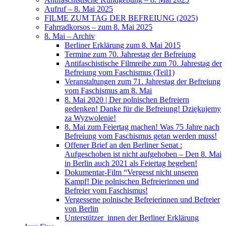
Aufruf – 8. Mai 2025
FILME ZUM TAG DER BEFREIUNG (2025)
Fahrradkorsos – zum 8. Mai 2025
8. Mai – Archiv
Berliner Erklärung zum 8. Mai 2015
Termine zum 70. Jahrestag der Befreiung
Antifaschistische Filmreihe zum 70. Jahrestag der
Befreiung vom Faschismus (Teil1)
Veranstaltungen zum 71. Jahrestag der Befreiung
vom Faschismus am 8. Mai
8. Mai 2020 | Der polnischen Befreiern
gedenken! Danke für die Befreiung! Dziękujemy
za Wyzwolenie!
8. Mai zum Feiertag machen! Was 75 Jahre nach
Befreiung vom Faschismus getan werden muss!
Offener Brief an den Berliner Senat :
Aufgeschoben ist nicht aufgehoben – Den 8. Mai
in Berlin auch 2021 als Feiertag begehen!
Dokumentar-Film “Vergesst nicht unseren
Kampf! Die polnischen Befreierinnen und
Befreier vom Faschismus!
Vergessene polnische Befreierinnen und Befreier
von Berlin
Unterstützer_innen der Berliner Erklärung