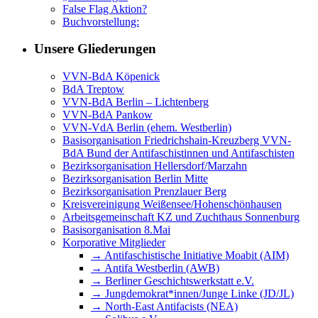
False Flag Aktion?
Buchvorstellung:
Unsere Gliederungen
VVN-BdA Köpenick
BdA Treptow
VVN-BdA Berlin – Lichtenberg
VVN-BdA Pankow
VVN-VdA Berlin (ehem. Westberlin)
Basisorganisation Friedrichshain-Kreuzberg VVN-
BdA Bund der Antifaschistinnen und Antifaschisten
Bezirksorganisation Hellersdorf/Marzahn
Bezirksorganisation Berlin Mitte
Bezirksorganisation Prenzlauer Berg
Kreisvereinigung Weißensee/Hohenschönhausen
Arbeitsgemeinschaft KZ und Zuchthaus Sonnenburg
Basisorganisation 8.Mai
Korporative Mitglieder
→ Antifaschistische Initiative Moabit (AIM)
→ Antifa Westberlin (AWB)
→ Berliner Geschichtswerkstatt e.V.
→ Jungdemokrat*innen/Junge Linke (JD/JL)
→ North-East Antifacists (NEA)