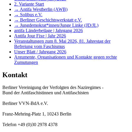
2. Variante Start
→ Antifa Westberlin (AWB)
→ Solibus e.V.
→ Berliner Geschichtswerkstatt e.V.
→ Jungdemokrat*innen/Junge Linke (JD/JL)
antifa Länderbeilage | Jahrgang 2026
Antifa Jour Fixe | Jahr 2026
Veranstaltungen zum 8. Mai 2026, 81. Jahrestag der
Befreiung vom Faschismus
Unser Blatt / Jahrgang 2026
Argumente, Organisationen und Kontakte gegen rechte
Zumutungen
Kontakt
Berliner Vereinigung der Verfolgten des Naziregimes -
Bund der Antifaschistinnen und Antifaschisten
Berliner VVN-BdA e.V.
Franz-Mehring-Platz 1, 10243 Berlin
Telefon +49 (0)30 2978 4378