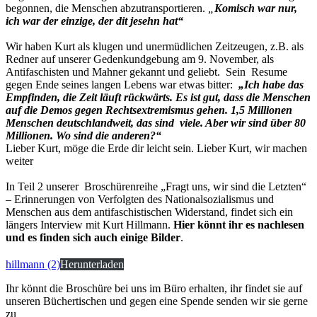
begonnen, die Menschen abzutransportieren.
„
Komisch war nur,
ich war der einzige, der dit jesehn hat“
Wir haben Kurt als klugen und unermüdlichen Zeitzeugen, z.B. als
Redner auf unserer Gedenkundgebung am 9. November, als
Antifaschisten und Mahner gekannt und geliebt. Sein Resume
gegen Ende seines langen Lebens war etwas bitter:
„Ich habe das
Empfinden, die Zeit läuft rückwärts. Es ist gut, dass die Menschen
auf die Demos gegen Rechtsextremismus gehen. 1,5 Millionen
Menschen deutschlandweit, das sind viele. Aber wir sind über 80
Millionen. Wo sind die anderen?“
Lieber Kurt, möge die Erde dir leicht sein. Lieber Kurt, wir machen
weiter
In Teil 2 unserer Broschürenreihe „Fragt uns, wir sind die Letzten“
– Erinnerungen von Verfolgten des Nationalsozialismus und
Menschen aus dem antifaschistischen Widerstand, findet sich ein
längers Interview mit Kurt Hillmann.
Hier könnt ihr es nachlesen
und es finden sich auch einige Bilder
.
hillmann (2)
Herunterladen
Ihr könnt die Broschüre bei uns im Büro erhalten, ihr findet sie auf
unseren Büchertischen und gegen eine Spende senden wir sie gerne
zu