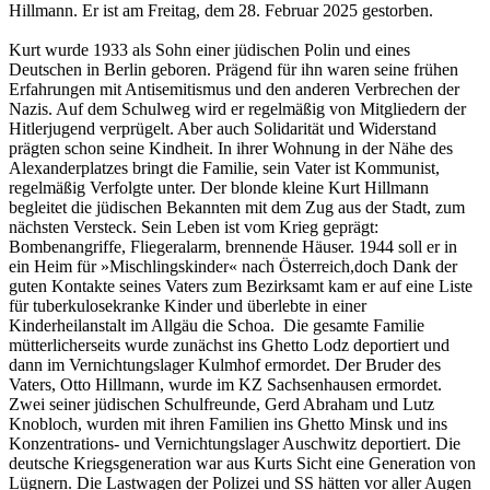
Hillmann. Er ist am Freitag, dem 28. Februar 2025 gestorben.
Kurt wurde 1933 als Sohn einer jüdischen Polin und eines
Deutschen in Berlin geboren. Prägend für ihn waren seine frühen
Erfahrungen mit Antisemitismus und den anderen Verbrechen der
Nazis. Auf dem Schulweg wird er regelmäßig von Mitgliedern der
Hitlerjugend verprügelt. Aber auch Solidarität und Widerstand
prägten schon seine Kindheit. In ihrer Wohnung in der Nähe des
Alexanderplatzes bringt die Familie, sein Vater ist Kommunist,
regelmäßig Verfolgte unter. Der blonde kleine Kurt Hillmann
begleitet die jüdischen Bekannten mit dem Zug aus der Stadt, zum
nächsten Versteck. Sein Leben ist vom Krieg geprägt:
Bombenangriffe, Fliegeralarm, brennende Häuser. 1944 soll er in
ein Heim für »Mischlingskinder« nach Österreich,doch Dank der
guten Kontakte seines Vaters zum Bezirksamt kam er auf eine Liste
für tuberkulosekranke Kinder und überlebte in einer
Kinderheilanstalt im Allgäu die Schoa. Die gesamte Familie
mütterlicherseits wurde zunächst ins Ghetto Lodz deportiert und
dann im Vernichtungslager Kulmhof ermordet. Der Bruder des
Vaters, Otto Hillmann, wurde im KZ Sachsenhausen ermordet.
Zwei seiner jüdischen Schulfreunde, Gerd Abraham und Lutz
Knobloch, wurden mit ihren Familien ins Ghetto Minsk und ins
Konzentrations- und Vernichtungslager Auschwitz deportiert. Die
deutsche Kriegsgeneration war aus Kurts Sicht eine Generation von
Lügnern. Die Lastwagen der Polizei und SS hätten vor aller Augen