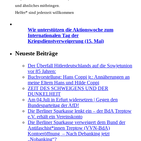
und ähnliches mitbringen.
Helfer* sind jederzeit willkommen
Wir unterstützen die Aktionswoche zum
Internationalen Tag der
Kriegsdienstverweigerung (15. Mai)
Neueste Beiträge
Der Überfall Hitlerdeutschlands auf die Sowjetunion
vor 85 Jahren:
Buchvorstellung: Hans Coppi jr.: Annäherungen an
meine Eltern Hans und Hilde Coppi
ZEIT DES SCHWEIGENS UND DER
DUNKELHEIT
Am 04.Juli in Erfurt widersetzen | Gegen den
Bundesparteitag der AfD!
Die Berliner Sparkasse lenkt ein – der BdA Treptow
e.V. erhält ein Vereinskonto
Die Berliner Sparkasse verweigert dem Bund der
Antifaschist*innen Treptow (VVN-BdA)
Kontoeröffnung – Nach Debanking jetzt
„Nobanking“?