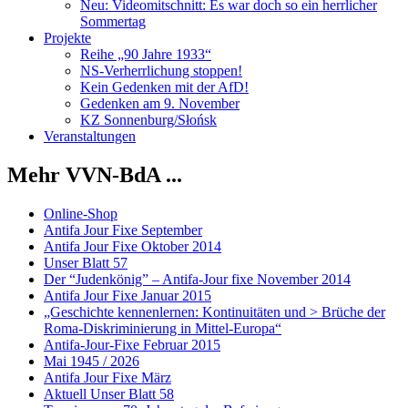
Neu: Videomitschnitt: Es war doch so ein herrlicher
Sommertag
Projekte
Reihe „90 Jahre 1933“
NS-Verherrlichung stoppen!
Kein Gedenken mit der AfD!
Gedenken am 9. November
KZ Sonnenburg/Słońsk
Veranstaltungen
Mehr VVN-BdA ...
Online-Shop
Antifa Jour Fixe September
Antifa Jour Fixe Oktober 2014
Unser Blatt 57
Der “Judenkönig” – Antifa-Jour fixe November 2014
Antifa Jour Fixe Januar 2015
„Geschichte kennenlernen: Kontinuitäten und > Brüche der
Roma-Diskriminierung in Mittel-Europa“
Antifa-Jour-Fixe Februar 2015
Mai 1945 / 2026
Antifa Jour Fixe März
Aktuell Unser Blatt 58