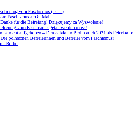
 Befreiung vom Faschismus (Teil1)
 vom Faschismus am 8. Mai
! Danke für die Befreiung! Dziękujemy za Wyzwolenie!
Befreiung vom Faschismus getan werden muss!
n ist nicht aufgehoben – Den 8. Mai in Berlin auch 2021 als Feiertag 
Die polnischen Befreierinnen und Befreier vom Faschismus!
von Berlin