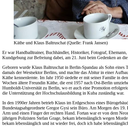
Käthe und Klaus Baltruschat (Quelle: Frank Jansen)
Er war Handballtrainer, Buchhändler, Historiker, Fotograf, Ehemann, 
Kundgebung zur Befreiung dabei, am 21. Juni beim Gedenken an die
Geboren wurde Klaus Baltruschat in Berlin-Spandau als Sohn eines Ti
damals der Westsektor Berlins, und machte das Abitur in einer Aufbau
Käthe kennenlernte. Im Jahr 1950 siedelte er mit seiner Familie in de
Wochen ältere Freundin Käthe, die erst 1957 nach Ost-Berlin umziehe
Humboldt-Universität zu Berlin, wo er auch eine Promotion erfolgreic
die Unterstützung der Hochschulausbildung in Kuba zuständig war.
In den 1990er Jahren betrieb Klaus im Erdgeschoss eines Bürogebäud
Bundestagsabgeordnete Gregor Gysi sein Büro. Am Morgen des 19. Fe
Arm und einen Finger der rechten Hand. Fortan war er von dem Neonaz
jährigen Polizisten Stefan Grage, bekam lebenslänglich wegen Mordes
bekam lebenslänglich und ist wieder frei, doch ich habe lebenslänglic