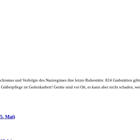
schismus und Verfolgte des Naziregimes ihre letzte Ruhestätte. 824 Grabstätten gibt
räberpflege ist Gedenkarbeit! Geräte sind vor Ort, es kann aber nicht schaden, w
5. Mai)