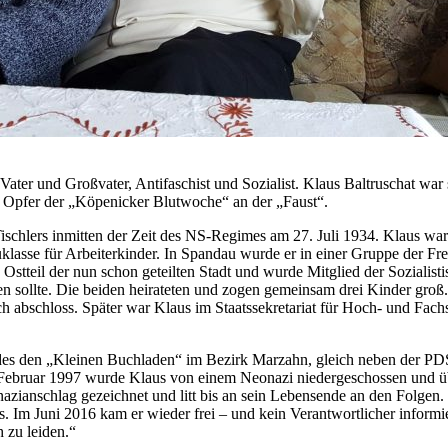
Vater und Großvater, Antifaschist und Sozialist. Klaus Baltruschat war 
 Opfer der „Köpenicker Blutwoche“ an der „Faust“.
schlers inmitten der Zeit des NS-Regimes am 27. Juli 1934. Klaus war
klasse für Arbeiterkinder. In Spandau wurde er in einer Gruppe der Fr
n Ostteil der nun schon geteilten Stadt und wurde Mitglied der Sozialis
n sollte. Die beiden heirateten und zogen gemeinsam drei Kinder groß
h abschloss. Später war Klaus im Staatssekretariat für Hoch- und Fach
es den „Kleinen Buchladen“ im Bezirk Marzahn, gleich neben der PDS-
bruar 1997 wurde Klaus von einem Neonazi niedergeschossen und überl
ianschlag gezeichnet und litt bis an sein Lebensende an den Folgen. D
. Im Juni 2016 kam er wieder frei – und kein Verantwortlicher inform
h zu leiden.“