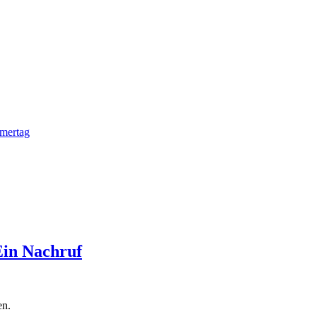
mmertag
 Ein Nachruf
en.