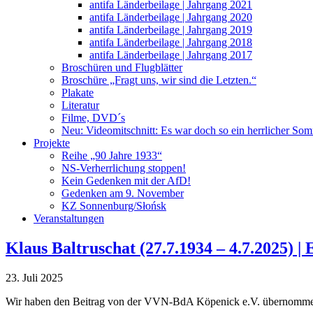
antifa Länderbeilage | Jahrgang 2021
antifa Länderbeilage | Jahrgang 2020
antifa Länderbeilage | Jahrgang 2019
antifa Länderbeilage | Jahrgang 2018
antifa Länderbeilage | Jahrgang 2017
Broschüren und Flugblätter
Broschüre „Fragt uns, wir sind die Letzten.“
Plakate
Literatur
Filme, DVD´s
Neu: Videomitschnitt: Es war doch so ein herrlicher So
Projekte
Reihe „90 Jahre 1933“
NS-Verherrlichung stoppen!
Kein Gedenken mit der AfD!
Gedenken am 9. November
KZ Sonnenburg/Słońsk
Veranstaltungen
Klaus Baltruschat (27.7.1934 – 4.7.2025) |
23. Juli 2025
Wir haben den Beitrag von der VVN-BdA Köpenick e.V. übernomm