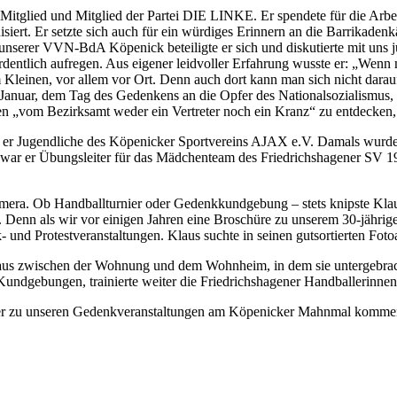
Mitglied und Mitglied der Partei DIE LINKE. Er spendete für die Arbei
anisiert. Er setzte sich auch für ein würdiges Erinnern an die Barrika
nserer VVN-BdA Köpenick beteiligte er sich und diskutierte mit uns jün
dentlich aufregen. Aus eigener leidvoller Erfahrung wusste er: „Wenn 
leinen, vor allem vor Ort. Denn auch dort kann man sich nicht darauf v
uar, dem Tag des Gedenkens an die Opfer des Nationalsozialismus, stat
vom Bezirksamt weder ein Vertreter noch ein Kranz“ zu entdecken, ä
rte er Jugendliche des Köpenicker Sportvereins AJAX e.V. Damals wurde
n war er Übungsleiter für das Mädchenteam des Friedrichshagener SV 1
amera. Ob Handballturnier oder Gedenkkundgebung – stets knipste Klau
n. Denn als wir vor einigen Jahren eine Broschüre zu unserem 30-jäh
 und Protestveranstaltungen. Klaus suchte in seinen gutsortierten Fot
laus zwischen der Wohnung und dem Wohnheim, in dem sie untergebracht
Kundgebungen, trainierte weiter die Friedrichshagener Handballerinnen. 
r zu unseren Gedenkveranstaltungen am Köpenicker Mahnmal kommen. N