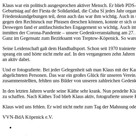
Klaus war ein politisch ausgesprochen aktiver Mensch. Er blieb PDS-
Geburtstag auf der Fiesta de Solidaridad, die Cuba Sí jedes Jahr org
Friedenskundgebungen teil, denn auch das war ihm wichtig. Auch in u
gegen den Rechtsruck nur Phrasen dreschen können, konnte er sich or
Deswegen fand er antifaschistisches Engagement so wichtig. Auch im K
inmitten der Corona-Pandemie – unsere Gedenkveranstaltung am 27. Jan
Ganz im Gegensatz zum Bezirksamt von Treptow-Köpenick. So waren „
Seine Leidenschaft galt dem Handballsport. Schon seit 1970 trainie
sprang ein und hörte nicht mehr auf. In den vergangenen zehn Jahre
an aktiv dabei.
Und er fotografierte. Bei jeder Gelegenheit sah man Klaus mit der K
abgelichteten Personen. Das war ein großes Glück für unseren Verei
zusammenstellten, fehlten uns Bilder von unseren zahlreichen Gedenk-
In den letzten Jahren wurde seine Käthe sehr krank. Nun pendelte K
zu schaffen. Nach Käthes Tod blieb Klaus aktiv, fotografierte unsere 
Klaus wird uns fehlen. Er wird nicht mehr zum Tag der Mahnung ode
VVN-BdA Köpenick e.V.