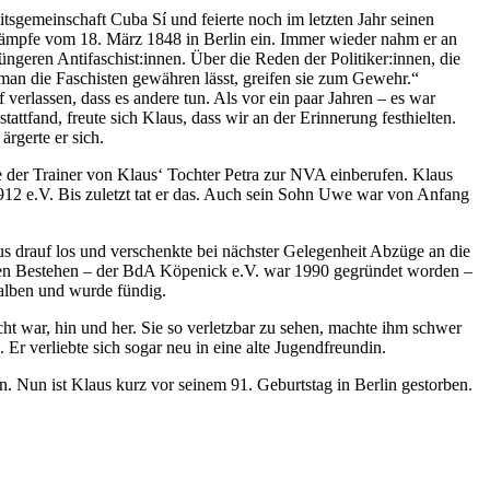
tsgemeinschaft Cuba Sí und feierte noch im letzten Jahr seinen
denkämpfe vom 18. März 1848 in Berlin ein. Immer wieder nahm er an
geren Antifaschist:innen. Über die Reden der Politiker:innen, die
man die Faschisten gewähren lässt, greifen sie zum Gewehr.“
erlassen, dass es andere tun. Als vor ein paar Jahren – es war
tfand, freute sich Klaus, dass wir an der Erinnerung festhielten.
rgerte er sich.
 der Trainer von Klaus‘ Tochter Petra zur NVA einberufen. Klaus
912 e.V. Bis zuletzt tat er das. Auch sein Sohn Uwe war von Anfang
s drauf los und verschenkte bei nächster Gelegenheit Abzüge an die
rigen Bestehen – der BdA Köpenick e.V. war 1990 gegründet worden –
oalben und wurde fündig.
 war, hin und her. Sie so verletzbar zu sehen, machte ihm schwer
Er verliebte sich sogar neu in eine alte Jugendfreundin.
un ist Klaus kurz vor seinem 91. Geburtstag in Berlin gestorben.