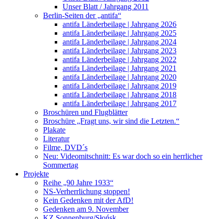
Unser Blatt / Jahrgang 2011
Berlin-Seiten der „antifa“
antifa Länderbeilage | Jahrgang 2026
antifa Länderbeilage | Jahrgang 2025
antifa Länderbeilage | Jahrgang 2024
antifa Länderbeilage | Jahrgang 2023
antifa Länderbeilage | Jahrgang 2022
antifa Länderbeilage | Jahrgang 2021
antifa Länderbeilage | Jahrgang 2020
antifa Länderbeilage | Jahrgang 2019
antifa Länderbeilage | Jahrgang 2018
antifa Länderbeilage | Jahrgang 2017
Broschüren und Flugblätter
Broschüre „Fragt uns, wir sind die Letzten.“
Plakate
Literatur
Filme, DVD´s
Neu: Videomitschnitt: Es war doch so ein herrlicher
Sommertag
Projekte
Reihe „90 Jahre 1933“
NS-Verherrlichung stoppen!
Kein Gedenken mit der AfD!
Gedenken am 9. November
KZ Sonnenburg/Słońsk