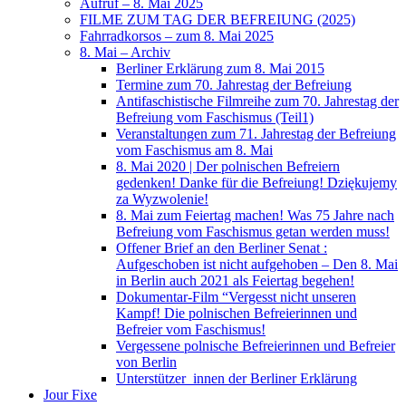
Aufruf – 8. Mai 2025
FILME ZUM TAG DER BEFREIUNG (2025)
Fahrradkorsos – zum 8. Mai 2025
8. Mai – Archiv
Berliner Erklärung zum 8. Mai 2015
Termine zum 70. Jahrestag der Befreiung
Antifaschistische Filmreihe zum 70. Jahrestag der
Befreiung vom Faschismus (Teil1)
Veranstaltungen zum 71. Jahrestag der Befreiung
vom Faschismus am 8. Mai
8. Mai 2020 | Der polnischen Befreiern
gedenken! Danke für die Befreiung! Dziękujemy
za Wyzwolenie!
8. Mai zum Feiertag machen! Was 75 Jahre nach
Befreiung vom Faschismus getan werden muss!
Offener Brief an den Berliner Senat :
Aufgeschoben ist nicht aufgehoben – Den 8. Mai
in Berlin auch 2021 als Feiertag begehen!
Dokumentar-Film “Vergesst nicht unseren
Kampf! Die polnischen Befreierinnen und
Befreier vom Faschismus!
Vergessene polnische Befreierinnen und Befreier
von Berlin
Unterstützer_innen der Berliner Erklärung
Jour Fixe