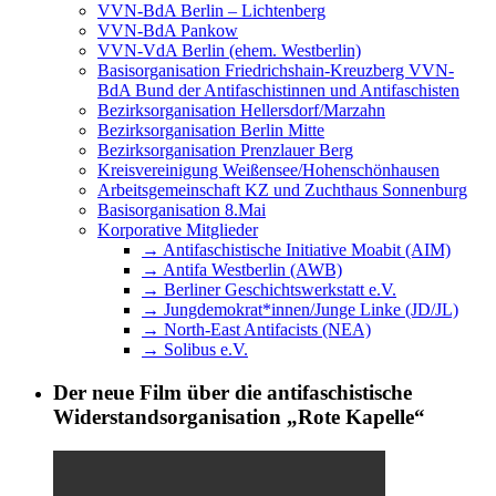
VVN-BdA Berlin – Lichtenberg
VVN-BdA Pankow
VVN-VdA Berlin (ehem. Westberlin)
Basisorganisation Friedrichshain-Kreuzberg VVN-
BdA Bund der Antifaschistinnen und Antifaschisten
Bezirksorganisation Hellersdorf/Marzahn
Bezirksorganisation Berlin Mitte
Bezirksorganisation Prenzlauer Berg
Kreisvereinigung Weißensee/Hohenschönhausen
Arbeitsgemeinschaft KZ und Zuchthaus Sonnenburg
Basisorganisation 8.Mai
Korporative Mitglieder
→ Antifaschistische Initiative Moabit (AIM)
→ Antifa Westberlin (AWB)
→ Berliner Geschichtswerkstatt e.V.
→ Jungdemokrat*innen/Junge Linke (JD/JL)
→ North-East Antifacists (NEA)
→ Solibus e.V.
Der neue Film über die antifaschistische
Widerstandsorganisation „Rote Kapelle“