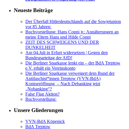
Neueste Beiträge
Der Überfall Hitlerdeutschlands auf die Sowjetunion
vor 85 Jahren:
Buchvorstellung: Hans Coppi jr.: Annäherungen an
meine Eltern Hans und Hilde Coppi
ZEIT DES SCHWEIGENS UND DER
DUNKELHEIT
Am 04.Juli in Erfurt widersetzen | Gegen den
Bundesparteitag der AfD!
Die Berliner Sparkasse lenkt ein – der BdA Treptow
e.V. erhält ein Vereinskonto
Die Berliner Sparkasse verweigert dem Bund der
Antifaschist*innen Treptow (VVN-BdA)
Kontoeröffnung – Nach Debanking jetzt
„Nobanking“?
False Flag Aktion?
Buchvorstellung:
Unsere Gliederungen
VVN-BdA Köpenick
BdA Treptow