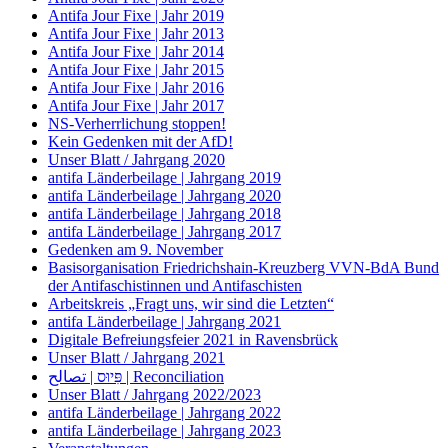
Antifa Jour Fixe | Jahr 2019
Antifa Jour Fixe | Jahr 2013
Antifa Jour Fixe | Jahr 2014
Antifa Jour Fixe | Jahr 2015
Antifa Jour Fixe | Jahr 2016
Antifa Jour Fixe | Jahr 2017
NS-Verherrlichung stoppen!
Kein Gedenken mit der AfD!
Unser Blatt / Jahrgang 2020
antifa Länderbeilage | Jahrgang 2019
antifa Länderbeilage | Jahrgang 2020
antifa Länderbeilage | Jahrgang 2018
antifa Länderbeilage | Jahrgang 2017
Gedenken am 9. November
Basisorganisation Friedrichshain-Kreuzberg VVN-BdA Bund
der Antifaschistinnen und Antifaschisten
Arbeitskreis „Fragt uns, wir sind die Letzten“
antifa Länderbeilage | Jahrgang 2021
Digitale Befreiungsfeier 2021 in Ravensbrück
Unser Blatt / Jahrgang 2021
פִּיוּס | تصالح | Reconciliation
Unser Blatt / Jahrgang 2022/2023
antifa Länderbeilage | Jahrgang 2022
antifa Länderbeilage | Jahrgang 2023