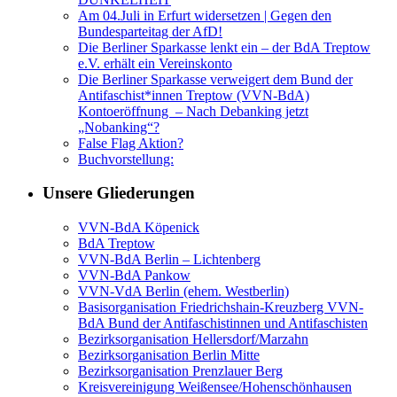
Am 04.Juli in Erfurt widersetzen | Gegen den
Bundesparteitag der AfD!
Die Berliner Sparkasse lenkt ein – der BdA Treptow
e.V. erhält ein Vereinskonto
Die Berliner Sparkasse verweigert dem Bund der
Antifaschist*innen Treptow (VVN-BdA)
Kontoeröffnung – Nach Debanking jetzt
„Nobanking“?
False Flag Aktion?
Buchvorstellung:
Unsere Gliederungen
VVN-BdA Köpenick
BdA Treptow
VVN-BdA Berlin – Lichtenberg
VVN-BdA Pankow
VVN-VdA Berlin (ehem. Westberlin)
Basisorganisation Friedrichshain-Kreuzberg VVN-
BdA Bund der Antifaschistinnen und Antifaschisten
Bezirksorganisation Hellersdorf/Marzahn
Bezirksorganisation Berlin Mitte
Bezirksorganisation Prenzlauer Berg
Kreisvereinigung Weißensee/Hohenschönhausen