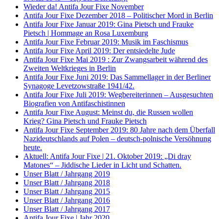
Wieder da! Antifa Jour Fixe November
Antifa Jour Fixe Dezember 2018 – Politischer Mord in Berlin
Antifa Jour Fixe Januar 2019: Gina Pietsch und Frauke
Pietsch | Hommage an Rosa Luxemburg
Antifa Jour Fixe Februar 2019: Musik im Faschismus
Antifa Jour Fixe April 2019: Der entsiedelte Jude
Antifa Jour Fixe Mai 2019 : Zur Zwangsarbeit während des
Zweiten Weltkrieges in Berlin
Antifa Jour Fixe Juni 2019: Das Sammellager in der Berliner
Synagoge Levetzowstraße 1941/42.
Antifa Jour Fixe Juli 2019: Wegbereiterinnen – Ausgesuchten
Biografien von Antifaschistinnen
Antifa Jour Fixe August: Meinst du, die Russen wollen
Krieg? Gina Pietsch und Frauke Pietsch
Antifa Jour Fixe September 2019: 80 Jahre nach dem Überfall
Nazideutschlands auf Polen – deutsch-polnische Versöhnung
heute.
Aktuell: Antifa Jour Fixe | 21. Oktober 2019: „Di dray
Matones“ – Jiddische Lieder in Licht und Schatten.
Unser Blatt / Jahrgang 2019
Unser Blatt / Jahrgang 2018
Unser Blatt / Jahrgang 2015
Unser Blatt / Jahrgang 2016
Unser Blatt / Jahrgang 2017
Antifa Jour Fixe | Jahr 2020