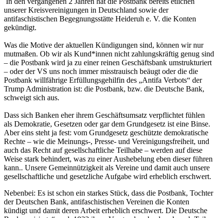
In den vergangenen 2 Jahren hat die Postbank bereits etlichen
unserer Kreisvereinigungen in Deutschland sowie der
antifaschistischen Begegnungsstätte Heideruh e. V. die Konten
gekündigt.
Was die Motive der aktuellen Kündigungen sind, können wir nur
mutmaßen. Ob wir als Kund*innen nicht zahlungskräftig genug sind
– die Postbank wird ja zu einer reinen Geschäftsbank umstrukturiert
– oder der VS uns noch immer misstrauisch beäugt oder die die
Postbank willfährige Erfüllungsgehilfin des „Antifa Verbots“ der
Trump Administration ist: die Postbank, bzw. die Deutsche Bank,
schweigt sich aus.
Dass sich Banken eher ihrem Geschäftsumsatz verpflichtet fühlen
als Demokratie, Gesetzen oder gar dem Grundgesetz ist eine Binse.
Aber eins steht ja fest: vom Grundgesetz geschützte demokratische
Rechte – wie die Meinungs-, Presse- und Vereinigungsfreiheit, und
auch das Recht auf gesellschaftliche Teilhabe – werden auf diese
Weise stark behindert, was zu einer Aushebelung eben dieser führen
kann.. Unsere Gemeinnützigkeit als Vereine und damit auch unsere
gesellschaftliche und gesetzliche Aufgabe wird erheblich erschwert.
Nebenbei: Es ist schon ein starkes Stück, dass die Postbank, Tochter
der Deutschen Bank, antifaschistischen Vereinen die Konten
kündigt und damit deren Arbeit erheblich erschwert. Die Deutsche