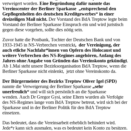
verweigert worden.
Eine Begründung dafür nannte das
Vereinscenter der Berliner Sparkasse „entsprechend den
Gepflogenheiten des deutschen Kreditgewerbes“ in einer
dreizeiligen Mail nicht.
Der Vorstand des BdA Treptow legte beim
Vorstand der Berliner Sparkasse Einspruch ein und wird juristisch
gegen diese vorgehen, sollte dies nötig sein.
Zuvor hatte die Postbank, Tochter der Deutschen Bank und von
1933-1945 in NS-Verbrechen verstrickt
, der Vereinigung, der
auch etliche Nachfahr*innen von Opfern des Holocaust und
weitere Verbrechen des NS-Regimes angehören, Anfang des
Jahres ohne Angabe von Gründen das Vereinskonto gekündigt
.
Ab 1.Mai steht unsere Bezirksorganisation BdA Treptow, wenn die
Berliner Sparkasse nicht einlenkt, jetzt ohne Vereinskonto da.
Der Bürgermeister des Bezirks Treptow Oliver Igel (SPD)
nannte die Verweigerung der Berliner Sparkasse
„sehr
unerfreulich“
und will sich persönlich an die Sparkasse
wenden. Auch Dr Gregor Gysi, seine Eltern wurden als Verfolgte
des NS-Regimes lange vom BdA Treptow betreut, wird sich bei der
Sparkasse und in der Berliner Politik für den BdA Treptow
einsetzen.
Das bedeutet, dass die Vereinsarbeit erheblich behindert wird.
Jede*r kann sich ausmalen, was es bedeutet kein Konto zu besitzen.