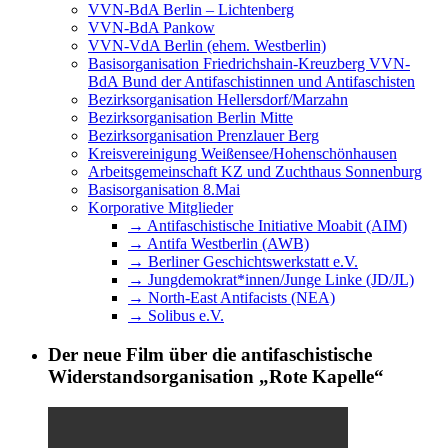
VVN-BdA Berlin – Lichtenberg
VVN-BdA Pankow
VVN-VdA Berlin (ehem. Westberlin)
Basisorganisation Friedrichshain-Kreuzberg VVN-
BdA Bund der Antifaschistinnen und Antifaschisten
Bezirksorganisation Hellersdorf/Marzahn
Bezirksorganisation Berlin Mitte
Bezirksorganisation Prenzlauer Berg
Kreisvereinigung Weißensee/Hohenschönhausen
Arbeitsgemeinschaft KZ und Zuchthaus Sonnenburg
Basisorganisation 8.Mai
Korporative Mitglieder
→ Antifaschistische Initiative Moabit (AIM)
→ Antifa Westberlin (AWB)
→ Berliner Geschichtswerkstatt e.V.
→ Jungdemokrat*innen/Junge Linke (JD/JL)
→ North-East Antifacists (NEA)
→ Solibus e.V.
Der neue Film über die antifaschistische
Widerstandsorganisation „Rote Kapelle“