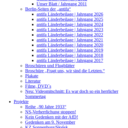
Unser Blatt / Jahrgang 2011
Berlin-Seiten der „antifa“
antifa Länderbeilage | Jahrgang 2026
antifa Länderbeilage | Jahrgang 2025
antifa Länderbeilage | Jahrgang 2024
antifa Länderbeilage | Jahrgang 2023
antifa Länderbeilage | Jahrgang 2022
antifa Länderbeilage | Jahrgang 2021
antifa Länderbeilage | Jahrgang 2020
antifa Länderbeilage | Jahrgang 2019
antifa Länderbeilage | Jahrgang 2018
antifa Länderbeilage | Jahrgang 2017
Broschüren und Flugblätter
Broschüre „Fragt uns, wir sind die Letzten.“
Plakate
Literatur
Filme, DVD´s
Neu: Videomitschnitt: Es war doch so ein herrlicher
Sommertag
Projekte
Reihe „90 Jahre 1933“
NS-Verherrlichung stoppen!
Kein Gedenken mit der AfD!
Gedenken am 9. November
KZ Sonnenburg/Słońsk