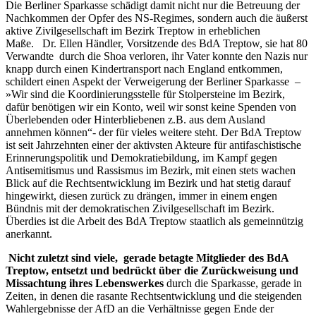
Die Berliner Sparkasse schädigt damit nicht nur die Betreuung der
Nachkommen der Opfer des NS-Regimes, sondern auch die äußerst
aktive Zivilgesellschaft im Bezirk Treptow in erheblichen
Maße. Dr. Ellen Händler, Vorsitzende des BdA Treptow, sie hat 80
Verwandte durch die Shoa verloren, ihr Vater konnte den Nazis nur
knapp durch einen Kindertransport nach England entkommen,
schildert einen Aspekt der Verweigerung der Berliner Sparkasse –
»Wir sind die Koordinierungsstelle für Stolpersteine im Bezirk,
dafür benötigen wir ein Konto, weil wir sonst keine Spenden von
Überlebenden oder Hinterbliebenen z.B. aus dem Ausland
annehmen können“- der für vieles weitere steht. Der BdA Treptow
ist seit Jahrzehnten einer der aktivsten Akteure für antifaschistische
Erinnerungspolitik und Demokratiebildung, im Kampf gegen
Antisemitismus und Rassismus im Bezirk, mit einen stets wachen
Blick auf die Rechtsentwicklung im Bezirk und hat stetig darauf
hingewirkt, diesen zurück zu drängen, immer in einem engen
Bündnis mit der demokratischen Zivilgesellschaft im Bezirk.
Überdies ist die Arbeit des BdA Treptow staatlich als gemeinnützig
anerkannt.
Nicht zuletzt sind viele, gerade betagte Mitglieder des BdA
Treptow, entsetzt und bedrückt über die Zurückweisung und
Missachtung ihres Lebenswerkes
durch die Sparkasse, gerade in
Zeiten, in denen die rasante Rechtsentwicklung und die steigenden
Wahlergebnisse der AfD an die Verhältnisse gegen Ende der