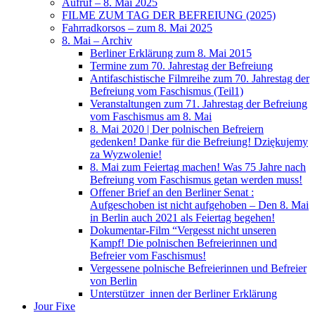
Aufruf – 8. Mai 2025
FILME ZUM TAG DER BEFREIUNG (2025)
Fahrradkorsos – zum 8. Mai 2025
8. Mai – Archiv
Berliner Erklärung zum 8. Mai 2015
Termine zum 70. Jahrestag der Befreiung
Antifaschistische Filmreihe zum 70. Jahrestag der
Befreiung vom Faschismus (Teil1)
Veranstaltungen zum 71. Jahrestag der Befreiung
vom Faschismus am 8. Mai
8. Mai 2020 | Der polnischen Befreiern
gedenken! Danke für die Befreiung! Dziękujemy
za Wyzwolenie!
8. Mai zum Feiertag machen! Was 75 Jahre nach
Befreiung vom Faschismus getan werden muss!
Offener Brief an den Berliner Senat :
Aufgeschoben ist nicht aufgehoben – Den 8. Mai
in Berlin auch 2021 als Feiertag begehen!
Dokumentar-Film “Vergesst nicht unseren
Kampf! Die polnischen Befreierinnen und
Befreier vom Faschismus!
Vergessene polnische Befreierinnen und Befreier
von Berlin
Unterstützer_innen der Berliner Erklärung
Jour Fixe