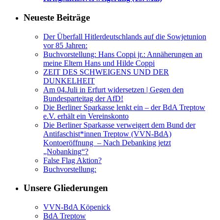
Neueste Beiträge
Der Überfall Hitlerdeutschlands auf die Sowjetunion
vor 85 Jahren:
Buchvorstellung: Hans Coppi jr.: Annäherungen an
meine Eltern Hans und Hilde Coppi
ZEIT DES SCHWEIGENS UND DER
DUNKELHEIT
Am 04.Juli in Erfurt widersetzen | Gegen den
Bundesparteitag der AfD!
Die Berliner Sparkasse lenkt ein – der BdA Treptow
e.V. erhält ein Vereinskonto
Die Berliner Sparkasse verweigert dem Bund der
Antifaschist*innen Treptow (VVN-BdA)
Kontoeröffnung – Nach Debanking jetzt
„Nobanking“?
False Flag Aktion?
Buchvorstellung:
Unsere Gliederungen
VVN-BdA Köpenick
BdA Treptow